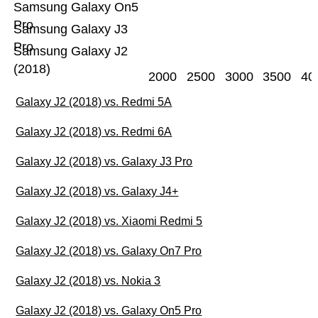
Samsung Galaxy On5
Pro
Samsung Galaxy J3
Pro
Samsung Galaxy J2
(2018)
2000
2500
3000
3500
40
Galaxy J2 (2018) vs. Redmi 5A
Galaxy J2 (2018) vs. Redmi 6A
Galaxy J2 (2018) vs. Galaxy J3 Pro
Galaxy J2 (2018) vs. Galaxy J4+
Galaxy J2 (2018) vs. Xiaomi Redmi 5
Galaxy J2 (2018) vs. Galaxy On7 Pro
Galaxy J2 (2018) vs. Nokia 3
Galaxy J2 (2018) vs. Galaxy On5 Pro