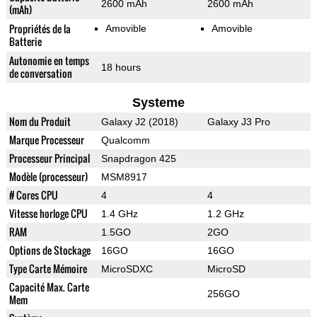
2600 mAh
2600 mAh
(mAh)
Propriétés de la
Amovible
Amovible
Batterie
Autonomie en temps
18 hours
de conversation
Systeme
Nom du Produit
Galaxy J2 (2018)
Galaxy J3 Pro
Marque Processeur
Qualcomm
Processeur Principal
Snapdragon 425
Modèle (processeur)
MSM8917
# Cores CPU
4
4
Vitesse horloge CPU
1.4 GHz
1.2 GHz
RAM
1.5GO
2GO
Options de Stockage
16GO
16GO
Type Carte Mémoire
MicroSDXC
MicroSD
Capacité Max. Carte
256GO
Mem