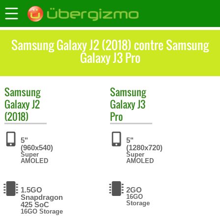
Samsung Galaxy J2 (2018) contre Samsung
Galaxy J3 Pro
Samsung
Samsung
Galaxy J2
Galaxy J3
(2018)
Pro
5"
5"
(960x540)
(1280x720)
Super
Super
AMOLED
AMOLED
1.5GO
2GO
Snapdragon
16GO
Storage
425 SoC
16GO Storage