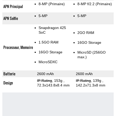
8-MP
(Primaire)
8-MP f/2.2
(Primaire)
APN Principal
5-MP
5-MP
APN Selfie
Snapdragon 425
SoC
2GO RAM
1.5GO RAM
16GO Storage
Processeur, Memoire
16GO Storage
MicroSD (256GO
max.)
MicroSDXC
Batterie
2600 mAh
2600 mAh
IP Rating
, 153g
,
IP Rating
, 139g
,
Design
72.3x143.8x8.4 mm
142.2x71.3x8 mm