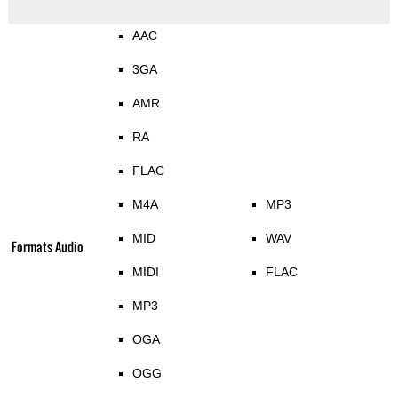
AAC
3GA
AMR
RA
FLAC
M4A
MP3
MID
WAV
Formats Audio
MIDI
FLAC
MP3
OGA
OGG