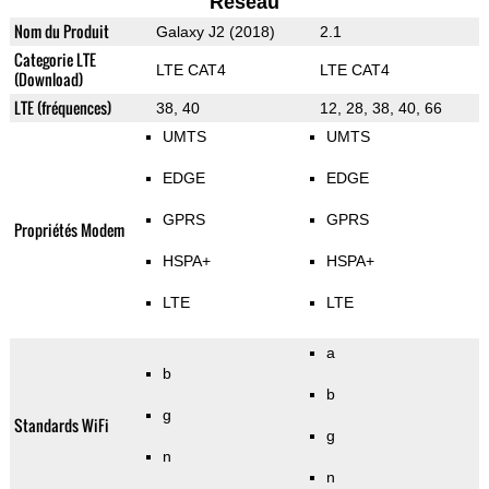
Reseau
Nom du Produit
Galaxy J2 (2018)
2.1
Categorie LTE
LTE CAT4
LTE CAT4
(Download)
LTE (fréquences)
38, 40
12, 28, 38, 40, 66
UMTS
UMTS
EDGE
EDGE
GPRS
GPRS
Propriétés Modem
HSPA+
HSPA+
LTE
LTE
a
b
b
g
Standards WiFi
g
n
n