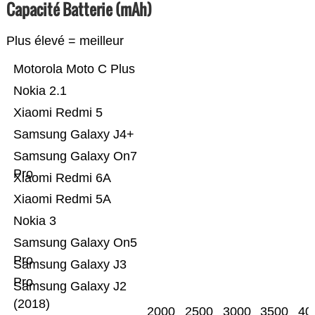
Capacité Batterie (mAh)
Plus élevé = meilleur
Motorola Moto C Plus
Nokia 2.1
Xiaomi Redmi 5
Samsung Galaxy J4+
Samsung Galaxy On7
Pro
Xiaomi Redmi 6A
Xiaomi Redmi 5A
Nokia 3
Samsung Galaxy On5
Pro
Samsung Galaxy J3
Pro
Samsung Galaxy J2
(2018)
2000
2500
3000
3500
40