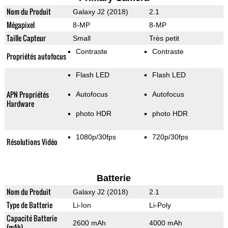
Nom du Produit
Galaxy J2 (2018)
2.1
Mégapixel
8-MP
8-MP
Taille Capteur
Small
Très petit
Contraste
Contraste
Propriétés autofocus
Flash LED
Flash LED
APN Propriétés
Autofocus
Autofocus
Hardware
photo HDR
photo HDR
1080p/30fps
720p/30fps
Résolutions Vidéo
Batterie
Nom du Produit
Galaxy J2 (2018)
2.1
Type de Batterie
Li-Ion
Li-Poly
Capacité Batterie
2600 mAh
4000 mAh
(mAh)