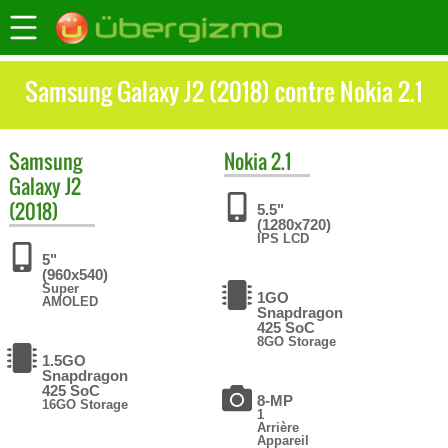
Samsung Galaxy J2 (2018) contre Nokia 2.1
Samsung
Nokia
2.1
Galaxy J2
(2018)
5.5"
(1280x720)
IPS LCD
5"
(960x540)
Super
1GO
AMOLED
Snapdragon
425 SoC
8GO Storage
1.5GO
Snapdragon
425 SoC
8-MP
16GO Storage
1
Arrière
Appareil