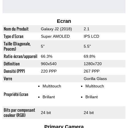
Ecran
Nom du Produit
Galaxy J2 (2018)
2.1
Type d'Ecran
Super AMOLED
IPS LCD
Taille (Diagonale,
5"
5.5"
Pouces)
Ratio écran/appareil
66.3%
69.8%
Définition
960x540
1280x720
Densité (PPP)
220 PPP
267 PPP
Verre
Gorilla Glass
Multitouch
Multitouch
Propriété Ecran
Brillant
Brillant
Bits par composant
24 bit
24 bit
couleur (RGB)
Primary Camera