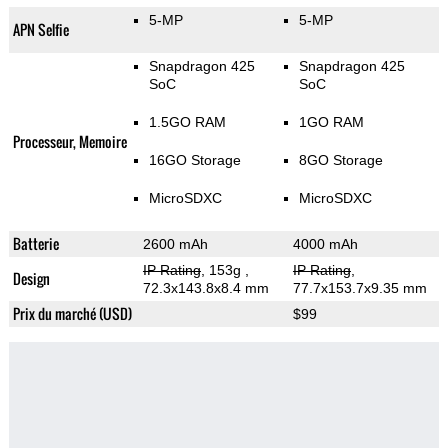
5-MP
5-MP
APN Selfie
Snapdragon 425
Snapdragon 425
SoC
SoC
1.5GO RAM
1GO RAM
Processeur, Memoire
16GO Storage
8GO Storage
MicroSDXC
MicroSDXC
Batterie
2600 mAh
4000 mAh
IP Rating
, 153g
,
IP Rating
,
Design
72.3x143.8x8.4 mm
77.7x153.7x9.35 mm
Prix du marché (USD)
$99