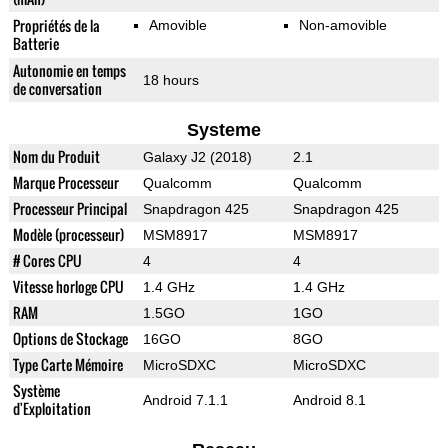
Propriétés de la
Amovible
Non-amovible
Batterie
Autonomie en temps
18 hours
de conversation
Systeme
Nom du Produit
Galaxy J2 (2018)
2.1
Marque Processeur
Qualcomm
Qualcomm
Processeur Principal
Snapdragon 425
Snapdragon 425
Modèle (processeur)
MSM8917
MSM8917
# Cores CPU
4
4
Vitesse horloge CPU
1.4 GHz
1.4 GHz
RAM
1.5GO
1GO
Options de Stockage
16GO
8GO
Type Carte Mémoire
MicroSDXC
MicroSDXC
Système
Android 7.1.1
Android 8.1
d'Exploitation