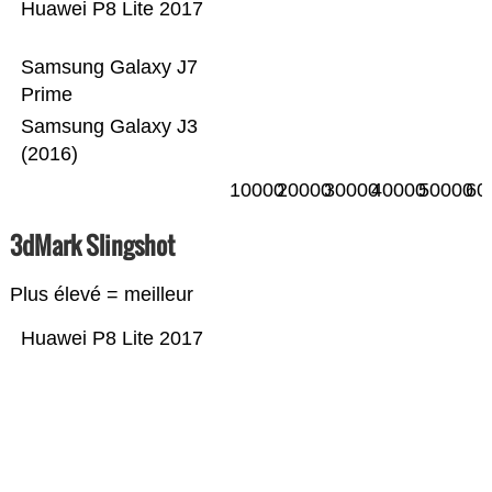
Huawei P8 Lite 2017
Samsung Galaxy J7
Prime
Samsung Galaxy J3
(2016)
10000
20000
30000
40000
50000
60
3dMark Slingshot
Plus élevé = meilleur
Huawei P8 Lite 2017