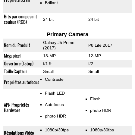
Brillant
Bits par composant
24 bit
24 bit
couleur (RGB)
Primary Camera
Galaxy J5 Prime
Nom du Produit
P8 Lite 2017
(2017)
Mégapixel
13-MP
12-MP
Ouverture (f-stop)
f/1.9
f/2
Taille Capteur
Small
Small
Contraste
Propriétés autofocus
Flash LED
Flash
APN Propriétés
Autofocus
Hardware
photo HDR
photo HDR
1080p/30fps
1080p/30fps
Résolutions Vidéo