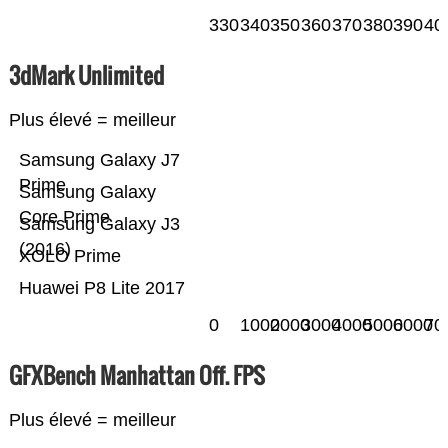
330
340
350
360
370
380
390
40
3dMark Unlimited
Plus élevé = meilleur
Samsung Galaxy J7
Prime
Samsung Galaxy
Core Prime
Samsung Galaxy J3
(2016)
XOLO Prime
Huawei P8 Lite 2017
0
1000
2000
3000
4000
5000
6000
70
GFXBench Manhattan Off. FPS
Plus élevé = meilleur