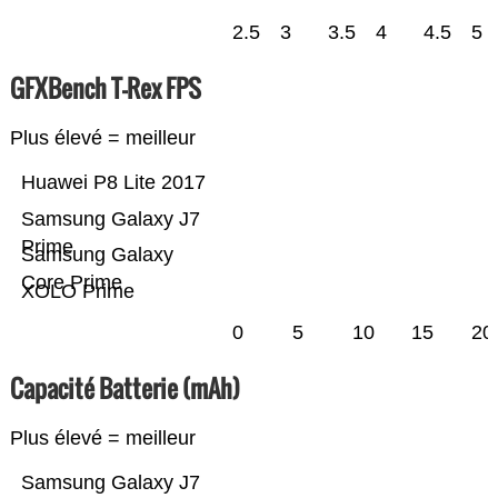
2.5
3
3.5
4
4.5
5
GFXBench T-Rex FPS
Plus élevé = meilleur
Huawei P8 Lite 2017
Samsung Galaxy J7
Prime
Samsung Galaxy
Core Prime
XOLO Prime
0
5
10
15
20
Capacité Batterie (mAh)
Plus élevé = meilleur
Samsung Galaxy J7