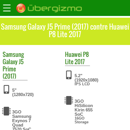
Samsung Galaxy J5 Prime (2017) contre Huawei
P8 Lite 2017
Samsung
Huawei
P8
Galaxy J5
Lite 2017
Prime
(2017)
5.2"
(1920x1080)
IPS LCD
5"
(1280x720)
3GO
HiSilicon
Kirin 655
3GO
SoC
Samsung
16GO
Exynos 7
Storage
Quad
7570 SoC