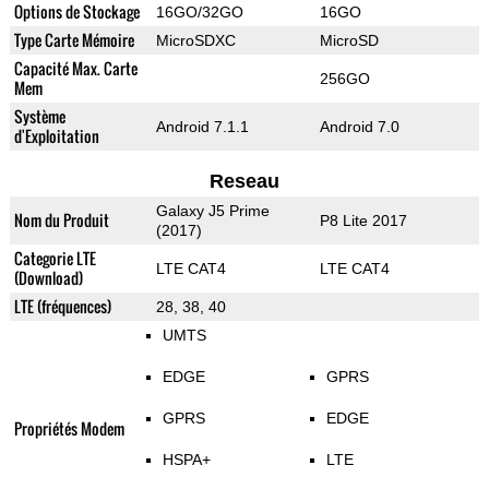
Options de Stockage
16GO/32GO
16GO
Type Carte Mémoire
MicroSDXC
MicroSD
Capacité Max. Carte
256GO
Mem
Système
Android 7.1.1
Android 7.0
d'Exploitation
Reseau
Galaxy J5 Prime
Nom du Produit
P8 Lite 2017
(2017)
Categorie LTE
LTE CAT4
LTE CAT4
(Download)
LTE (fréquences)
28, 38, 40
UMTS
EDGE
GPRS
GPRS
EDGE
Propriétés Modem
HSPA+
LTE