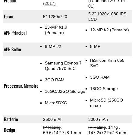
Produit
(Launched 2017-01-
(2017)
01)
5.2" 1920x1080 IPS
Ecran
5" 1280x720
LCD
13-MP f/1.9
12-MP f/2
(Primaire)
APN Principal
(Primaire)
8-MP f/2
8-MP
APN Selfie
HiSilicon Kirin 655
Samsung Exynos 7
SoC
Quad 7570 SoC
3GO RAM
3GO RAM
Processeur, Memoire
16GO Storage
16GO/32GO Storage
MicroSD (256GO
MicroSDXC
max.)
Batterie
2500 mAh
3000 mAh
IP Rating
,
IP Rating
, 147g
,
Design
69.6x142.7x8.1 mm
147.2x72.9x7.6 mm