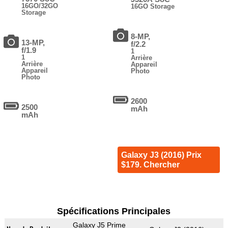
16GO/32GO
16GO Storage
Storage
8-MP,
13-MP,
f/2.2
f/1.9
1
1
Arrière
Arrière
Appareil
Appareil
Photo
Photo
2600
2500
mAh
mAh
Galaxy J3 (2016) Prix
$179. Chercher
Spécifications Principales
Galaxy J5 Prime