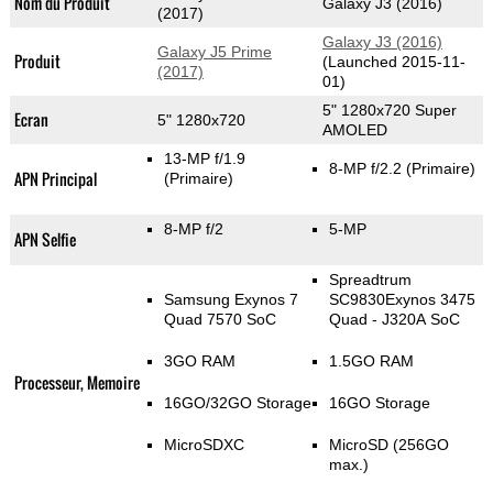
Nom du Produit
Galaxy J3 (2016)
(2017)
Galaxy J3 (2016)
Galaxy J5 Prime
Produit
(Launched 2015-11-
(2017)
01)
5" 1280x720 Super
Ecran
5" 1280x720
AMOLED
13-MP f/1.9
8-MP f/2.2
(Primaire)
APN Principal
(Primaire)
8-MP f/2
5-MP
APN Selfie
Spreadtrum
Samsung Exynos 7
SC9830Exynos 3475
Quad 7570 SoC
Quad - J320A SoC
3GO RAM
1.5GO RAM
Processeur, Memoire
16GO/32GO Storage
16GO Storage
MicroSDXC
MicroSD (256GO
max.)