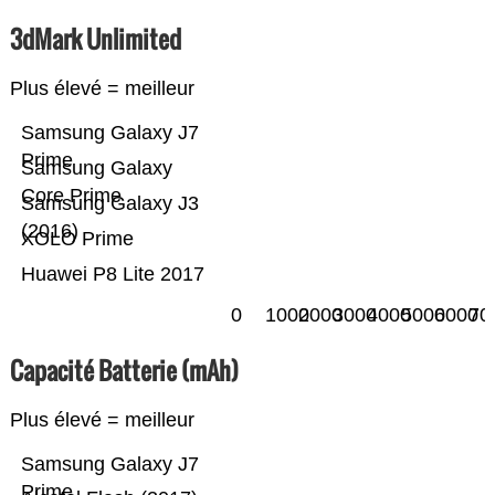
3dMark Unlimited
Plus élevé = meilleur
Samsung Galaxy J7
Prime
Samsung Galaxy
Core Prime
Samsung Galaxy J3
(2016)
XOLO Prime
Huawei P8 Lite 2017
0
1000
2000
3000
4000
5000
6000
70
Capacité Batterie (mAh)
Plus élevé = meilleur
Samsung Galaxy J7
Prime