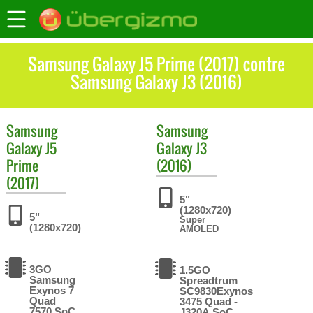
Samsung Galaxy J5 Prime (2017) contre
Samsung Galaxy J3 (2016)
Samsung
Samsung
Galaxy J5
Galaxy J3
Prime
(2016)
(2017)
5"
(1280x720)
5"
Super
(1280x720)
AMOLED
3GO
1.5GO
Samsung
Spreadtrum
Exynos 7
SC9830Exynos
Quad
3475 Quad -
7570 SoC
J320A SoC