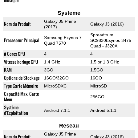
musique
Systeme
Galaxy J5 Prime
Nom du Produit
Galaxy J3 (2016)
(2017)
Spreadtrum
Samsung Exynos 7
Processeur Principal
SC9830Exynos 3475
Quad 7570
Quad - J320A
# Cores CPU
4
4
Vitesse horloge CPU
1.4 GHz
1.5 or 1.3 GHz
RAM
3GO
1.5GO
Options de Stockage
16GO/32GO
16GO
Type Carte Mémoire
MicroSDXC
MicroSD
Capacité Max. Carte
256GO
Mem
Système
Android 7.1.1
Android 5.1.1
d'Exploitation
Reseau
Galaxy J5 Prime
Nom du Produit
Galaxy J3 (2016)