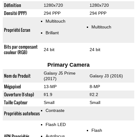
Définition
1280x720
1280x720
Densité (PPP)
294 PPP
294 PPP
Multitouch
Multitouch
Propriété Ecran
Brillant
Bits par composant
24 bit
24 bit
couleur (RGB)
Primary Camera
Galaxy J5 Prime
Nom du Produit
Galaxy J3 (2016)
(2017)
Mégapixel
13-MP
8-MP
Ouverture (f-stop)
f/1.9
f/2.2
Taille Capteur
Small
Small
Contraste
Propriétés autofocus
Flash LED
Flash
APN Propriétés
Autofocus