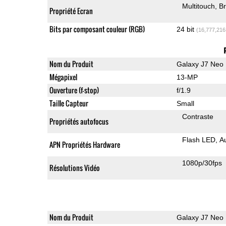
Multitouch
Br
Propriété Ecran
Bits par composant couleur (RGB)
24 bit
(16,777,216
Nom du Produit
Galaxy J7 Neo
Mégapixel
13-MP
Ouverture (f-stop)
f/1.9
Taille Capteur
Small
Contraste
Propriétés autofocus
Flash LED
A
APN Propriétés Hardware
1080p/30fps
Résolutions Vidéo
Nom du Produit
Galaxy J7 Neo