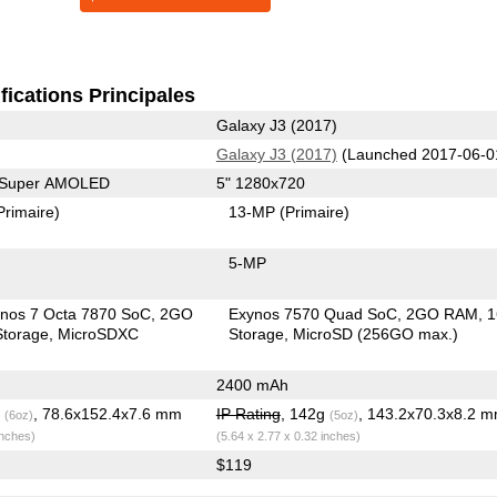
fications Principales
Galaxy J3 (2017)
Galaxy J3 (2017)
(Launched 2017-06-0
0 Super AMOLED
5" 1280x720
Primaire)
13-MP
(Primaire)
5-MP
nos 7 Octa 7870 SoC
2GO
Exynos 7570 Quad SoC
2GO RAM
torage
MicroSDXC
Storage
MicroSD (256GO max.)
2400 mAh
g
, 78.6x152.4x7.6 mm
IP Rating
, 142g
, 143.2x70.3x8.2 
(6oz)
(5oz)
inches)
(5.64 x 2.77 x 0.32 inches)
$119