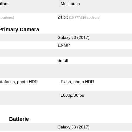
illant
Multitouch
24 bit
 couleurs)
(16,777,216 couleurs)
Primary Camera
Galaxy J3 (2017)
13-MP
Small
utofocus
photo HDR
Flash
photo HDR
1080p/30fps
Batterie
Galaxy J3 (2017)