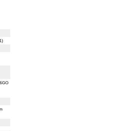
1)
16GO
mm