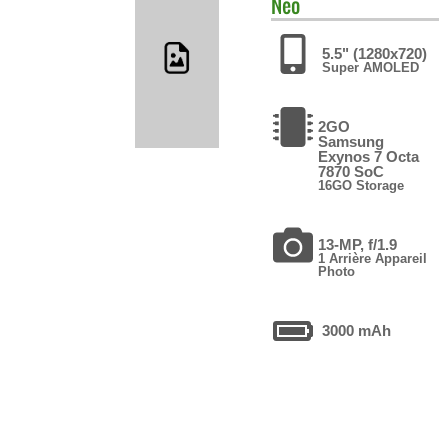
Neo
5.5" (1280x720)
Super AMOLED
2GO
Samsung
Exynos 7 Octa
7870 SoC
16GO Storage
13-MP, f/1.9
1 Arrière Appareil
Photo
3000 mAh