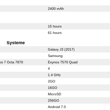
2400 mAh
e
15 hours
61 hours
Systeme
Galaxy J3 (2017)
Samsung
s 7 Octa 7870
Exynos 7570 Quad
4
1.4 GHz
2GO
16GO
MicroSD
256GO
Android 7.0