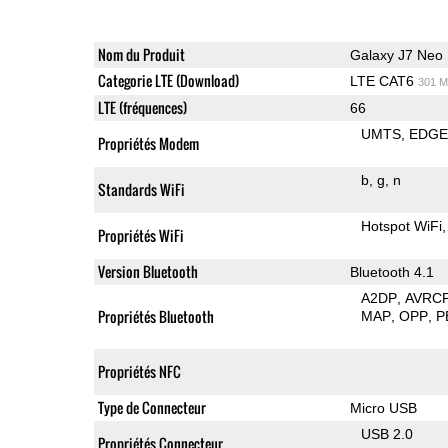
Nom du Produit
Galaxy J7 Neo
Categorie LTE (Download)
LTE CAT6
301 M
LTE (fréquences)
66
UMTS
EDG
Propriétés Modem
b
g
n
Standards WiFi
Hotspot WiFi
Propriétés WiFi
Version Bluetooth
Bluetooth 4.1
A2DP
AVRC
Propriétés Bluetooth
MAP
OPP
P
Propriétés NFC
Type de Connecteur
Micro USB
USB 2.0
Propriétés Connecteur