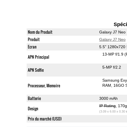
Spéci
Nom du Produit
Galaxy J7 Neo
Produit
Galaxy J7 Neo
Ecran
5.5" 1280x72
13-MP f/1.9
(
APN Principal
5-MP f/2.2
APN Selfie
Samsung Exy
Processeur, Memoire
RAM
16GO S
Batterie
3000 mAh
IP Rating
, 170
Design
(3.09 x 6.00 x 0.30 
Prix du marché (USD)