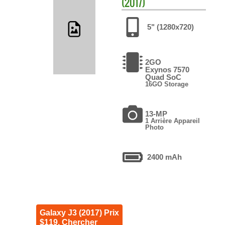
(2017)
5" (1280x720)
2GO
Exynos 7570
Quad SoC
16GO Storage
13-MP
1 Arrière Appareil
Photo
2400 mAh
Galaxy J3 (2017) Prix
$119. Chercher