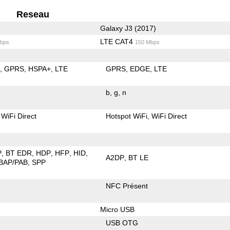
Reseau
Galaxy J3 (2017)
LTE CAT4
bps
150 Mbps
E
GPRS
HSPA+
LTE
GPRS
EDGE
LTE
b
g
n
WiFi Direct
Hotspot WiFi
WiFi Direct
P
BT EDR
HDP
HFP
HID
A2DP
BT LE
BAP/PAB
SPP
NFC Présent
Micro USB
USB OTG