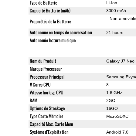
Type de Batterie
Li-Ion
Capacité Batterie (mAh)
3000 mAh
Non-amovibl
Propriétés de la Batterie
Autonomie en temps de conversation
21 hours
Autonomie lecture musique
Nom du Produit
Galaxy J7 Neo
Marque Processeur
Processeur Principal
Samsung Exyno
# Cores CPU
8
Vitesse horloge CPU
1.6 GHz
RAM
2GO
Options de Stockage
16GO
Type Carte Mémoire
MicroSDXC
Capacité Max. Carte Mem
Système d'Exploitation
Android 7.0