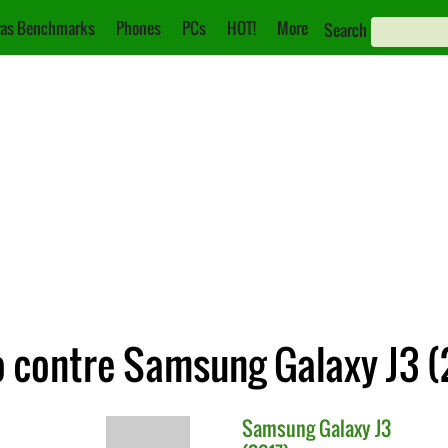
as Benchmarks
Phones
PCs
HOT!
More
Search
 contre Samsung Galaxy J3 (
Samsung
Galaxy J3