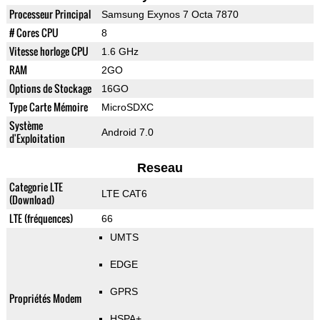
Processeur Principal
Samsung Exynos 7 Octa 7870
# Cores CPU
8
Vitesse horloge CPU
1.6 GHz
RAM
2GO
Options de Stockage
16GO
Type Carte Mémoire
MicroSDXC
Système
Android 7.0
d'Exploitation
Reseau
Categorie LTE
LTE CAT6
(Download)
LTE (fréquences)
66
UMTS
EDGE
GPRS
Propriétés Modem
HSPA+