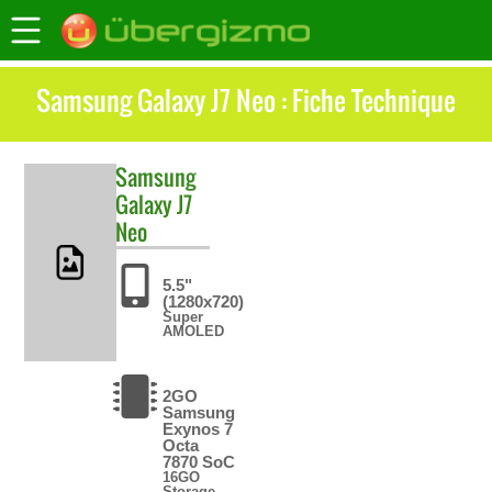
Samsung Galaxy J7 Neo : Fiche Technique
Samsung
Galaxy J7
Neo
5.5"
(1280x720)
Super
AMOLED
2GO
Samsung
Exynos 7
Octa
7870 SoC
16GO
Storage