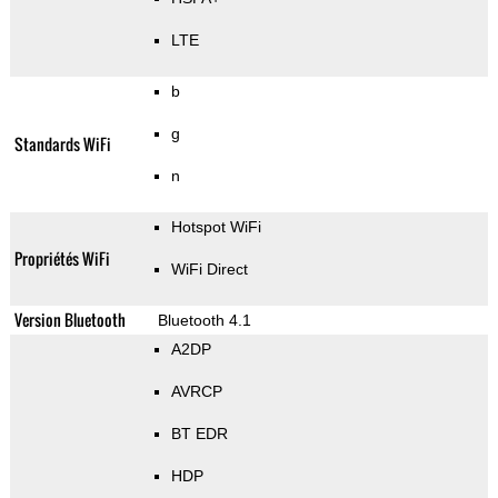
LTE
b
g
Standards WiFi
n
Hotspot WiFi
Propriétés WiFi
WiFi Direct
Version Bluetooth
Bluetooth 4.1
A2DP
AVRCP
BT EDR
HDP