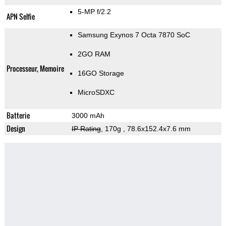
5-MP f/2.2
APN Selfie
Samsung Exynos 7 Octa 7870 SoC
2GO RAM
Processeur, Memoire
16GO Storage
MicroSDXC
Batterie
3000 mAh
Design
IP Rating
, 170g
, 78.6x152.4x7.6 mm