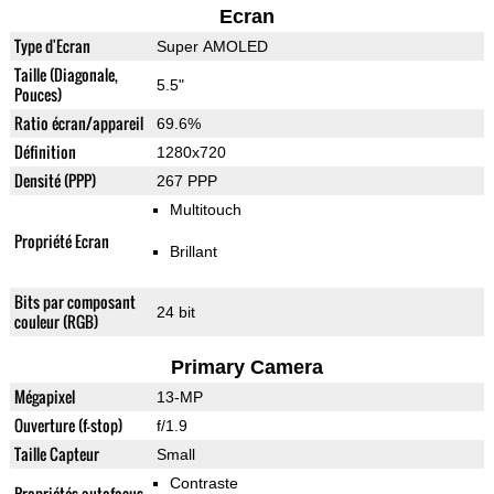
Ecran
Type d'Ecran
Super AMOLED
Taille (Diagonale,
5.5"
Pouces)
Ratio écran/appareil
69.6%
Définition
1280x720
Densité (PPP)
267 PPP
Multitouch
Propriété Ecran
Brillant
Bits par composant
24 bit
couleur (RGB)
Primary Camera
Mégapixel
13-MP
Ouverture (f-stop)
f/1.9
Taille Capteur
Small
Contraste
Propriétés autofocus