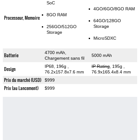
SoC
4GO/6GO/8GO RAM
8GO RAM
Processeur, Memoire
64GO/128GO
Storage
256GO/512GO
Storage
MicroSDXC
4700 mAh,
Batterie
5000 mAh
Chargement sans fil
IP68, 196g
,
IP Rating
, 195g
,
Design
76.2x157.8x7.6 mm
76.9x165.4x8.4 mm
Prix du marché (USD)
$999
Prix (au Lancement)
$999