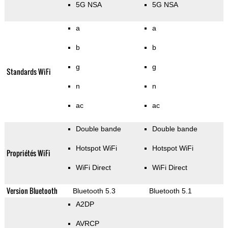
5G NSA
5G NSA
a
a
b
b
g
g
Standards WiFi
n
n
ac
ac
Double bande
Double bande
Hotspot WiFi
Hotspot WiFi
Propriétés WiFi
WiFi Direct
WiFi Direct
Version Bluetooth
Bluetooth 5.3
Bluetooth 5.1
A2DP
AVRCP