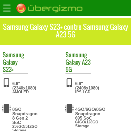
Samsung Galaxy S23+ contre Samsung Galaxy
A23 5G
Samsung
Samsung
Galaxy
Galaxy A23
S23+
5G
6.6"
6.6"
(2340x1080)
(2408x1080)
AMOLED
IPS LCD
8GO
4GO/6GO/8GO
Snapdragon
Snapdragon
8 Gen 2
695 SoC
SoC
64GO/128GO
Storage
256GO/512GO
Storage