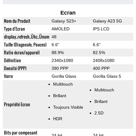
Ecran
Nom du Produit
Galaxy S23+
Galaxy A23 5G
Type d'Ecran
AMOLED
IPS LCD
display_refresh_Ühz_Ünum
48
Taille (Diagonale, Pouces)
6.6"
6.6"
Ratio écran/appareil
88.9%
82.5%
Définition
2340x1080
2408x1080
Densité (PPP)
390 PPP
400 PPP
Verre
Gorilla Glass
Gorilla Glass 5
Multitouch
Multitouch
Brillant
Brillant
Propriété Ecran
Toujours Visible
2.5D
HDR
Bits par composant
24 bit
24 bit