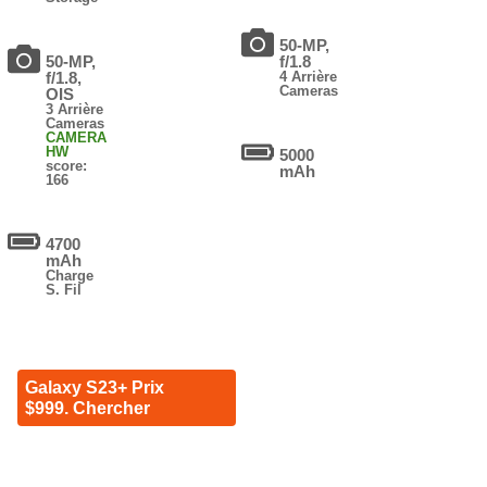
50-MP,
50-MP,
f/1.8
f/1.8,
4 Arrière
Cameras
OIS
3 Arrière
Cameras
CAMERA
HW
5000
score:
mAh
166
4700
mAh
Charge
S. Fil
Galaxy S23+ Prix
$999. Chercher