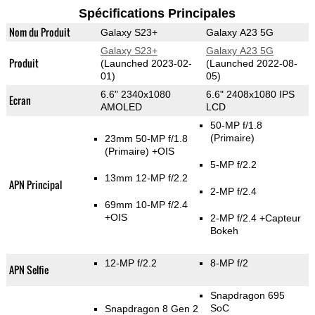
Spécifications Principales
Nom du Produit
Galaxy S23+
Galaxy A23 5G
Galaxy S23+
Galaxy A23 5G
Produit
(Launched 2023-02-
(Launched 2022-08-
01)
05)
6.6" 2340x1080
6.6" 2408x1080 IPS
Ecran
AMOLED
LCD
50-MP f/1.8
(Primaire)
23mm 50-MP f/1.8
(Primaire)
+OIS
5-MP f/2.2
13mm 12-MP f/2.2
APN Principal
2-MP f/2.4
69mm 10-MP f/2.4
+OIS
2-MP f/2.4
+Capteur
Bokeh
12-MP f/2.2
8-MP f/2
APN Selfie
Snapdragon 695
SoC
Snapdragon 8 Gen 2