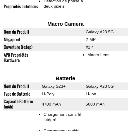
Détection de phase à
Propriétés autofocus
deux pixels
Macro Camera
Nom du Produit
Galaxy A23 5G
Mégapixel
2-MP
Ouverture (f-stop)
f/2.4
APN Propriétés
Macro Lens
Hardware
Batterie
Nom du Produit
Galaxy S23+
Galaxy A23 5G
Type de Batterie
Li-Poly
Li-Ion
Capacité Batterie
4700 mAh
5000 mAh
(mAh)
Chargement sans fil
intégré
Chargement rapide