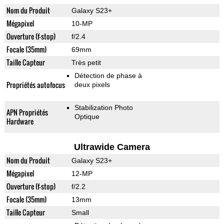
Nom du Produit
Galaxy S23+
Mégapixel
10-MP
Ouverture (f-stop)
f/2.4
Focale (35mm)
69mm
Taille Capteur
Très petit
Détection de phase à
Propriétés autofocus
deux pixels
Stabilization Photo
APN Propriétés
Optique
Hardware
Ultrawide Camera
Nom du Produit
Galaxy S23+
Mégapixel
12-MP
Ouverture (f-stop)
f/2.2
Focale (35mm)
13mm
Taille Capteur
Small