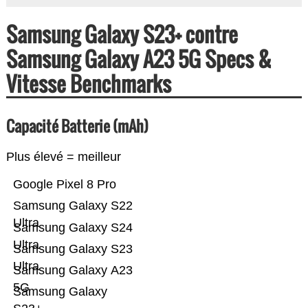
Samsung Galaxy S23+ contre
Samsung Galaxy A23 5G Specs &
Vitesse Benchmarks
Capacité Batterie (mAh)
Plus élevé = meilleur
Google Pixel 8 Pro
Samsung Galaxy S22
Ultra
Samsung Galaxy S24
Ultra
Samsung Galaxy S23
Ultra
Samsung Galaxy A23
5G
Samsung Galaxy