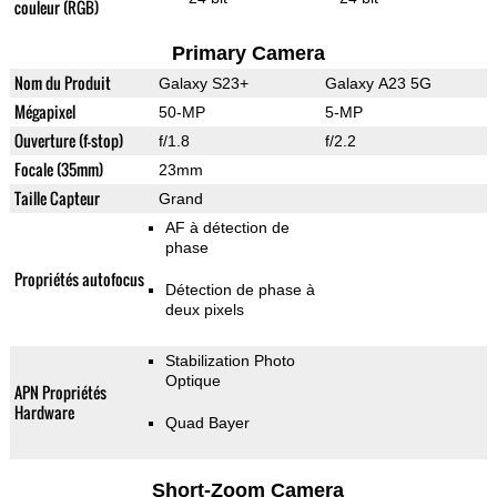
couleur (RGB)
Primary Camera
Nom du Produit
Galaxy S23+
Galaxy A23 5G
Mégapixel
50-MP
5-MP
Ouverture (f-stop)
f/1.8
f/2.2
Focale (35mm)
23mm
Taille Capteur
Grand
AF à détection de
phase
Propriétés autofocus
Détection de phase à
deux pixels
Stabilization Photo
Optique
APN Propriétés
Hardware
Quad Bayer
Short-Zoom Camera