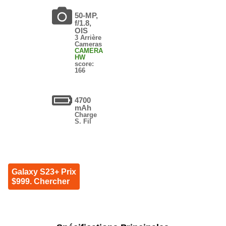
50-MP,
f/1.8,
OIS
3 Arrière
Cameras
CAMERA
HW
score:
166
4700
mAh
Charge
S. Fil
Galaxy S23+ Prix
$999. Chercher