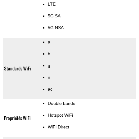
LTE
5G SA
5G NSA
a
b
g
Standards WiFi
n
ac
Double bande
Hotspot WiFi
Propriétés WiFi
WiFi Direct