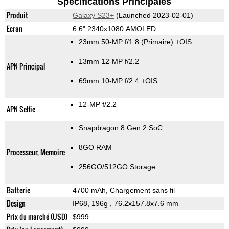
Spécifications Principales
Produit
Galaxy S23+
(Launched 2023-02-01)
Ecran
6.6" 2340x1080 AMOLED
23mm 50-MP f/1.8
(Primaire)
+OIS
13mm 12-MP f/2.2
APN Principal
69mm 10-MP f/2.4 +OIS
12-MP f/2.2
APN Selfie
Snapdragon 8 Gen 2 SoC
8GO RAM
Processeur, Memoire
256GO/512GO Storage
Batterie
4700 mAh, Chargement sans fil
Design
IP68, 196g
, 76.2x157.8x7.6 mm
Prix du marché (USD)
$999