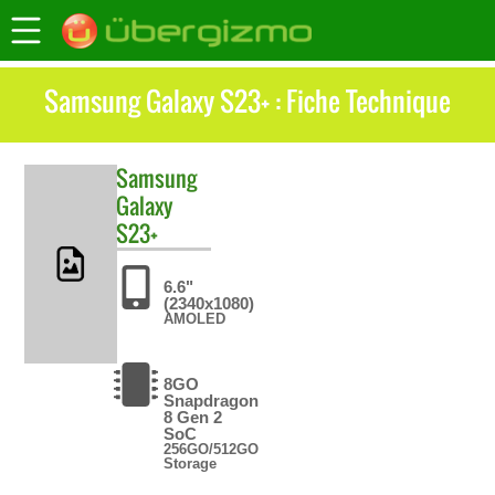
Samsung Galaxy S23+ : Fiche Technique
Samsung
Galaxy
S23+
6.6"
(2340x1080)
AMOLED
8GO
Snapdragon
8 Gen 2
SoC
256GO/512GO
Storage