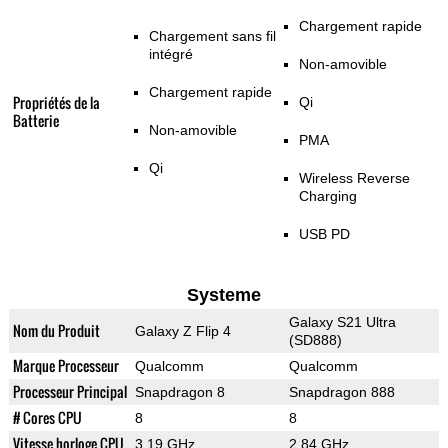
Chargement rapide
Chargement sans fil
intégré
Non-amovible
Chargement rapide
Propriétés de la
Qi
Batterie
Non-amovible
PMA
Qi
Wireless Reverse
Charging
USB PD
Systeme
Galaxy S21 Ultra
Nom du Produit
Galaxy Z Flip 4
(SD888)
Marque Processeur
Qualcomm
Qualcomm
Processeur Principal
Snapdragon 8
Snapdragon 888
# Cores CPU
8
8
Vitesse horloge CPU
3.19 GHz
2.84 GHz