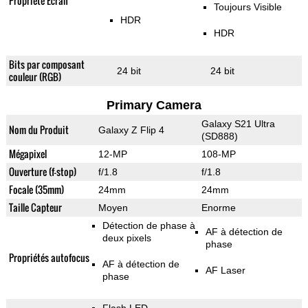
Propriété Ecran
Toujours Visible
HDR
HDR
Bits par composant
24 bit
24 bit
couleur (RGB)
Primary Camera
Galaxy S21 Ultra
Nom du Produit
Galaxy Z Flip 4
(SD888)
Mégapixel
12-MP
108-MP
Ouverture (f-stop)
f/1.8
f/1.8
Focale (35mm)
24mm
24mm
Taille Capteur
Moyen
Enorme
Détection de phase à
AF à détection de
deux pixels
phase
Propriétés autofocus
AF à détection de
AF Laser
phase