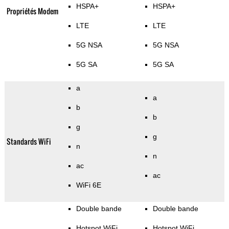
HSPA+
HSPA+
Propriétés Modem
LTE
LTE
5G NSA
5G NSA
5G SA
5G SA
a
a
b
b
g
g
Standards WiFi
n
n
ac
ac
WiFi 6E
Double bande
Double bande
Hotspot WiFi
Hotspot WiFi