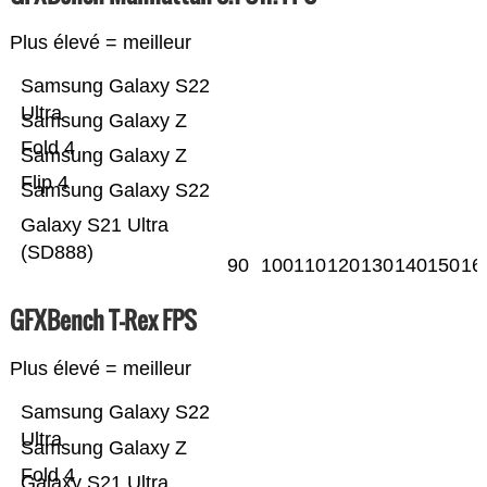
Plus élevé = meilleur
Samsung Galaxy S22
Ultra
Samsung Galaxy Z
Fold 4
Samsung Galaxy Z
Flip 4
Samsung Galaxy S22
Galaxy S21 Ultra
(SD888)
90
100
110
120
130
140
150
16
GFXBench T-Rex FPS
Plus élevé = meilleur
Samsung Galaxy S22
Ultra
Samsung Galaxy Z
Fold 4
Galaxy S21 Ultra