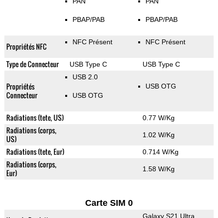
PAN
PAN
PBAP/PAB
PBAP/PAB
NFC Présent
NFC Présent
Propriétés NFC
Type de Connecteur
USB Type C
USB Type C
USB 2.0
Propriétés
USB OTG
Connecteur
USB OTG
Radiations (tete, US)
0.77 W/Kg
Radiations (corps,
1.02 W/Kg
US)
Radiations (tete, Eur)
0.714 W/Kg
Radiations (corps,
1.58 W/Kg
Eur)
Carte SIM 0
Galaxy S21 Ultra