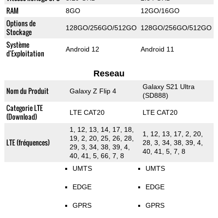
RAM
8GO
12GO/16GO
Options de
128GO/256GO/512GO
128GO/256GO/512GO
Stockage
Système
Android 12
Android 11
d'Exploitation
Reseau
Galaxy S21 Ultra
Nom du Produit
Galaxy Z Flip 4
(SD888)
Categorie LTE
LTE CAT20
LTE CAT20
(Download)
1, 12, 13, 14, 17, 18,
1, 12, 13, 17, 2, 20,
19, 2, 20, 25, 26, 28,
LTE (fréquences)
28, 3, 34, 38, 39, 4,
29, 3, 34, 38, 39, 4,
40, 41, 5, 7, 8
40, 41, 5, 66, 7, 8
UMTS
UMTS
EDGE
EDGE
GPRS
GPRS