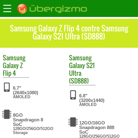
Samsung Galaxy Z Flip 4 contre Samsung
Galaxy S21 Ultra (SD888)
Samsung
Samsung
Galaxy Z
Galaxy S21
Flip 4
Ultra
(SD888)
6.7"
(2640x1080)
6.8"
AMOLED
(3200x1440)
AMOLED
8GO
Snapdragon 8
12GO/16GO
SoC
Snapdragon 888
128GO/256GO/512GO
SoC
Storage
128GO/256GO/512GO