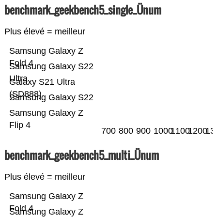
benchmark_geekbench5_single_Ünum
Plus élevé = meilleur
Samsung Galaxy Z
Fold 4
Samsung Galaxy S22
Ultra
Galaxy S21 Ultra
(SD888)
Samsung Galaxy S22
Samsung Galaxy Z
Flip 4
700
800
900
1000
1100
1200
13
benchmark_geekbench5_multi_Ünum
Plus élevé = meilleur
Samsung Galaxy Z
Fold 4
Samsung Galaxy Z