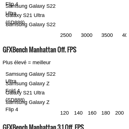
Flip 4
Samsung Galaxy S22
Ultra
Galaxy S21 Ultra
(SD888)
Samsung Galaxy S22
2500
3000
3500
40
GFXBench Manhattan Off. FPS
Plus élevé = meilleur
Samsung Galaxy S22
Ultra
Samsung Galaxy Z
Fold 4
Galaxy S21 Ultra
(SD888)
Samsung Galaxy Z
Flip 4
120
140
160
180
200
GFXBench Manhattan 3.1 Off. FPS