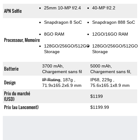
25mm 10-MP f/2.4
40-MP f/2.2
APN Selfie
Snapdragon 8 SoC
Snapdragon 888 SoC
8GO RAM
12GO/16GO RAM
Processeur, Memoire
128GO/256GO/512GO
128GO/256GO/512GO
Storage
Storage
3700 mAh,
5000 mAh,
Batterie
Chargement sans fil
Chargement sans fil,
IP Rating
, 187g
,
IP68, 229g
,
Design
71.9x165.2x6.9 mm
75.6x165.1x8.9 mm
Prix du marché
$1199
(USD)
Prix (au Lancement)
$1199.99