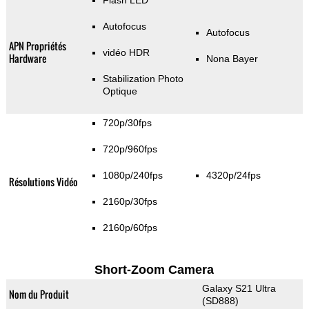
Flash LED
Autofocus
Autofocus
APN Propriétés
vidéo HDR
Hardware
Nona Bayer
Stabilization Photo
Optique
720p/30fps
720p/960fps
1080p/240fps
4320p/24fps
Résolutions Vidéo
2160p/30fps
2160p/60fps
Short-Zoom Camera
Galaxy S21 Ultra
Nom du Produit
(SD888)