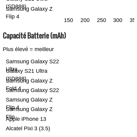
(SD888)
Samsung Galaxy Z
Flip 4
150
200
250
300
35
Capacité Batterie (mAh)
Plus élevé = meilleur
Samsung Galaxy S22
Ultra
Galaxy S21 Ultra
(SD888)
Samsung Galaxy Z
Fold 4
Samsung Galaxy S22
Samsung Galaxy Z
Flip 4
Samsung Galaxy Z
Flip
Apple iPhone 13
Alcatel Pixi 3 (3.5)