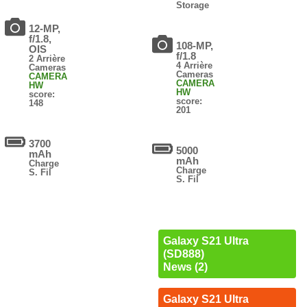
Storage
12-MP,
f/1.8,
108-MP,
OIS
f/1.8
2 Arrière
4 Arrière
Cameras
Cameras
CAMERA
CAMERA
HW
HW
score:
score:
148
201
3700
5000
mAh
mAh
Charge
Charge
S. Fil
S. Fil
Galaxy S21 Ultra
(SD888)
News (2)
Galaxy S21 Ultra