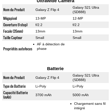
Ultrawide Camera
Galaxy S21 Ultra
Nom du Produit
Galaxy Z Flip 4
(SD888)
Mégapixel
13-MP
12-MP
Ouverture (f-stop)
f/2.2
f/2.2
Focale (35mm)
13mm
13mm
Taille Capteur
Small
Small
AF à détection de
Propriétés autofocus
phase
Batterie
Galaxy S21 Ultra
Nom du Produit
Galaxy Z Flip 4
(SD888)
Type de Batterie
Li-Poly
Li-Poly
Capacité Batterie
3700 mAh
5000 mAh
(mAh)
Chargement sans fil
intégré