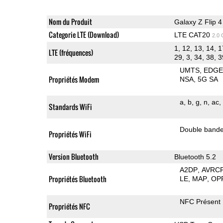
Nom du Produit
Galaxy Z Flip 4
Categorie LTE (Download)
LTE CAT20
2.0
1, 12, 13, 14, 1
LTE (fréquences)
29, 3, 34, 38, 3
UMTS
EDG
Propriétés Modem
NSA
5G SA
a
b
g
n
ac
Standards WiFi
Double band
Propriétés WiFi
Version Bluetooth
Bluetooth 5.2
A2DP
AVRC
Propriétés Bluetooth
LE
MAP
OP
NFC Présent
Propriétés NFC