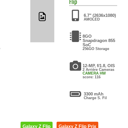
Flip
6.7" (2636x1080)
AMOLED
8GO
Snapdragon 855
SoC
O
256GO Storage
12-MP, f/1.8, OIS
2 Arrière Cameras
CAMERA HW
score: 116
3300 mAh
Charge S. Fil
Galaxy Z Flip
Galaxy Z Flip Prix