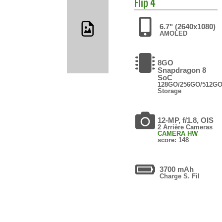
Flip 4
6.7" (2640x1080)
AMOLED
8GO
Snapdragon 8
SoC
128GO/256GO/512G
Storage
12-MP, f/1.8, OIS
2 Arrière Cameras
CAMERA HW
score: 148
3700 mAh
Charge S. Fil