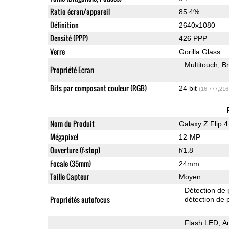
Ratio écran/appareil
85.4%
Définition
2640x1080
Densité (PPP)
426 PPP
Verre
Gorilla Glass
Multitouch
Br
Propriété Ecran
Bits par composant couleur (RGB)
24 bit
(16,777,216
Nom du Produit
Galaxy Z Flip 4
Mégapixel
12-MP
Ouverture (f-stop)
f/1.8
Focale (35mm)
24mm
Taille Capteur
Moyen
Détection de 
Propriétés autofocus
détection de
Flash LED
A