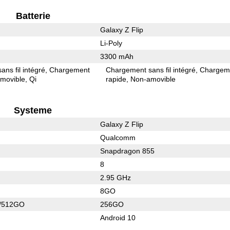
Batterie
Galaxy Z Flip
Li-Poly
3300 mAh
ns fil intégré
Chargement
Chargement sans fil intégré
Chargem
movible
Qi
rapide
Non-amovible
Systeme
Galaxy Z Flip
Qualcomm
Snapdragon 855
8
2.95 GHz
8GO
/512GO
256GO
Android 10