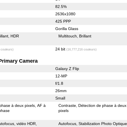
82.5%
2636x1080
425 PPP
Gorilla Glass
illant
HDR
Multitouch
Brillant
24 bit
 couleurs)
(16,777,216 couleurs)
Primary Camera
Galaxy Z Flip
12-MP
f/1.8
26mm
Small
phase à deux pixels
AF à
Contraste
Détection de phase à deux
 phase
pixels
utofocus
vidéo HDR
Autofocus
Stabilization Photo Optiqu