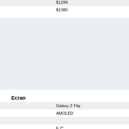
$1299
$1380
Ecran
Galaxy Z Flip
AMOLED
6.7"