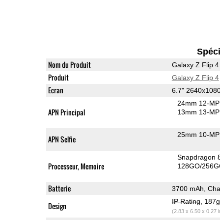
Spéci
Nom du Produit
Galaxy Z Flip 4
Produit
Galaxy Z Flip 4
Ecran
6.7" 2640x10
24mm 12-MP 
APN Principal
13mm 13-MP 
25mm 10-MP 
APN Selfie
Snapdragon 
Processeur, Memoire
128GO/256G
Batterie
3700 mAh, Char
IP Rating
, 187
Design
(2.83 x 6.50 x 0.27 