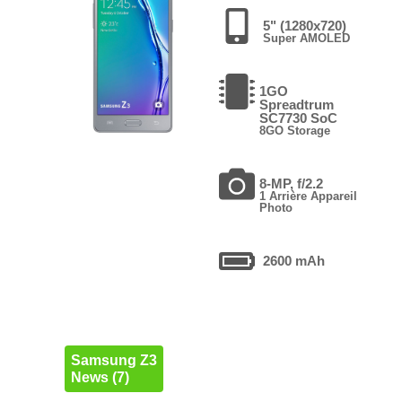
5" (1280x720)
Super AMOLED
1GO
Spreadtrum
SC7730 SoC
8GO Storage
8-MP, f/2.2
1 Arrière Appareil
Photo
2600 mAh
Samsung Z3
News (7)