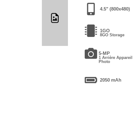
4.5" (800x480)
1GO
8GO Storage
5-MP
1 Arrière Appareil
Photo
2050 mAh