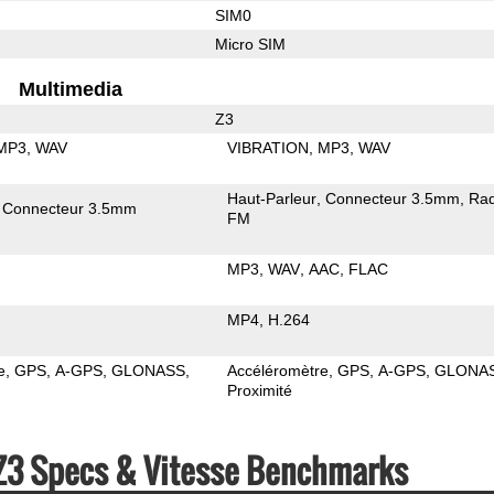
SIM0
Micro SIM
Multimedia
Z3
MP3
WAV
VIBRATION
MP3
WAV
Haut-Parleur
Connecteur 3.5mm
Rad
Connecteur 3.5mm
FM
MP3
WAV
AAC
FLAC
MP4
H.264
e
GPS
A-GPS
GLONASS
Accéléromètre
GPS
A-GPS
GLONA
Proximité
Z3 Specs & Vitesse Benchmarks