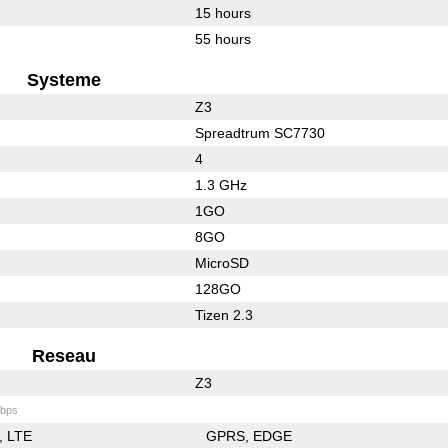
15 hours
55 hours
Systeme
Z3
Spreadtrum SC7730
4
1.3 GHz
1GO
8GO
MicroSD
128GO
Tizen 2.3
Reseau
Z3
bps
LTE
GPRS
EDGE