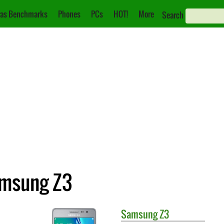
as Benchmarks
Phones
PCs
HOT!
More
Search
amsung Z3
Samsung
Z3