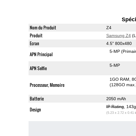
Spéci
Nom du Produit
Z4
Produit
Samsung Z4
(L
Ecran
4.5" 800x480
5-MP
(Primai
APN Principal
5-MP
APN Selfie
1GO RAM
8
Processeur, Memoire
(128GO max.
Batterie
2050 mAh
IP Rating
, 143
Design
(5.23 x 2.72 x 0.41 