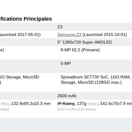
fications Principales
Z3
aunched 2017-05-01)
Samsung Z3
(Launched 2015-10-01)
5" 1280x720 Super AMOLED
re)
8-MP f/2.2
(Primaire)
5-MP
GO Storage
MicroSD
Spreadtrum SC7730 SoC
1GO RAM
)
Storage
MicroSD (128GO max.)
2600 mAh
g
, 132.9x69.2x10.3 mm
IP Rating
, 137g
, 141.6x70x7.9 m
(5oz)
(4.8oz)
inches)
(5.57 x 2.76 x 0.31 inches)