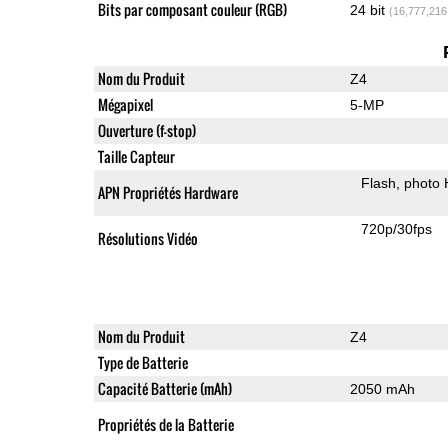
Bits par composant couleur (RGB)
24 bit
(16,777,216
Nom du Produit
Z4
Mégapixel
5-MP
Ouverture (f-stop)
Taille Capteur
Flash
photo
APN Propriétés Hardware
720p/30fps
Résolutions Vidéo
Nom du Produit
Z4
Type de Batterie
Capacité Batterie (mAh)
2050 mAh
Propriétés de la Batterie