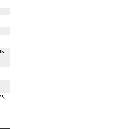
io
SS