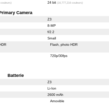
24 bit
 couleurs)
(16,777,216 couleurs)
Primary Camera
Z3
8-MP
f/2.2
Small
 HDR
Flash
photo HDR
720p/30fps
Batterie
Z3
Li-Ion
2600 mAh
Amovible