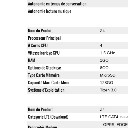
Autonomie en temps de conversation
Autonomie lecture musique
Nom du Produit
Z4
Processeur Principal
# Cores CPU
4
Vitesse horloge CPU
1.5 GHz
RAM
1GO
Options de Stockage
8GO
Type Carte Mémoire
MicroSD
Capacité Max. Carte Mem
128GO
Système d'Exploitation
Tizen 3.0
Nom du Produit
Z4
Categorie LTE (Download)
LTE CAT4
150 M
GPRS
EDGE
Propriétés Modem