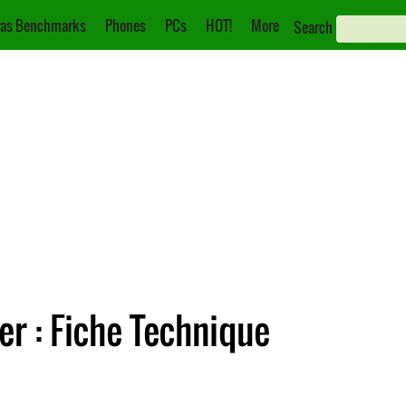
as Benchmarks
Phones
PCs
HOT!
More
Search
r : Fiche Technique