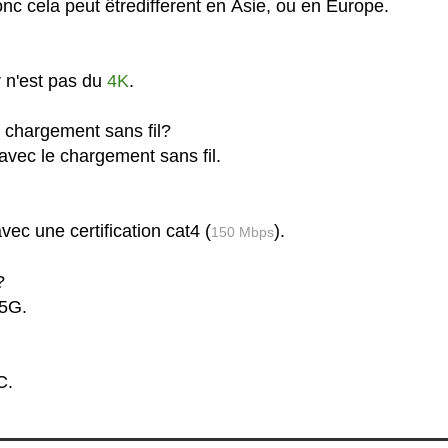
c cela peut êtredifferent en Asie, ou en Europe.
 n'est pas du
4K
.
 chargement sans fil?
avec le chargement sans fil.
ec une certification cat4 (
).
150 Mbps
?
 5G.
C.