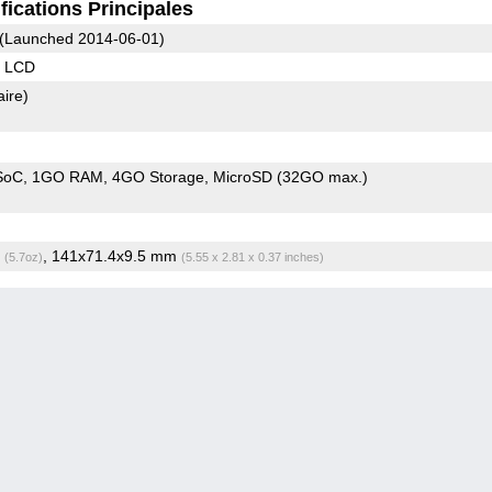
fications Principales
(Launched 2014-06-01)
S LCD
aire)
SoC
1GO RAM
4GO Storage
MicroSD (32GO max.)
g
, 141x71.4x9.5 mm
(5.7oz)
(5.55 x 2.81 x 0.37 inches)