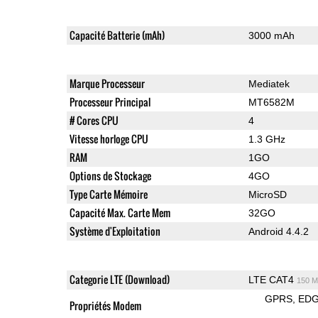
Capacité Batterie (mAh)
3000 mAh
Marque Processeur
Mediatek
Processeur Principal
MT6582M
# Cores CPU
4
Vitesse horloge CPU
1.3 GHz
RAM
1GO
Options de Stockage
4GO
Type Carte Mémoire
MicroSD
Capacité Max. Carte Mem
32GO
Système d'Exploitation
Android 4.4.2
Categorie LTE (Download)
LTE CAT4
150 M
GPRS
ED
Propriétés Modem