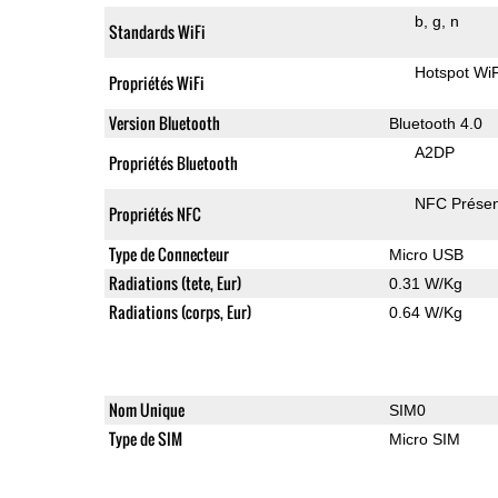
b
g
n
Standards WiFi
Hotspot WiF
Propriétés WiFi
Version Bluetooth
Bluetooth 4.0
A2DP
Propriétés Bluetooth
NFC Présen
Propriétés NFC
Type de Connecteur
Micro USB
Radiations (tete, Eur)
0.31 W/Kg
Radiations (corps, Eur)
0.64 W/Kg
Nom Unique
SIM0
Type de SIM
Micro SIM