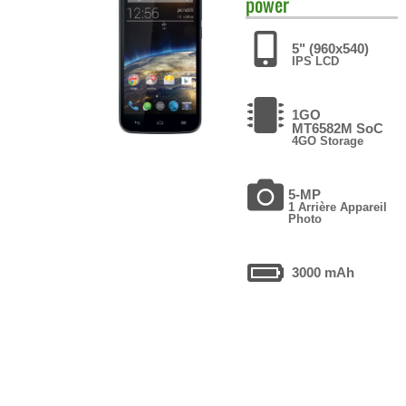
power
5" (960x540)
IPS LCD
1GO
MT6582M SoC
4GO Storage
5-MP
1 Arrière Appareil
Photo
3000 mAh