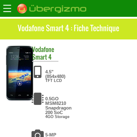
Vodafone Smart 4 : Fiche Technique
Vodafone
Smart 4
4.5"
(854x480)
TFT LCD
0.5GO
MSM8210
Snapdragon
200 SoC
4GO Storage
5-MP