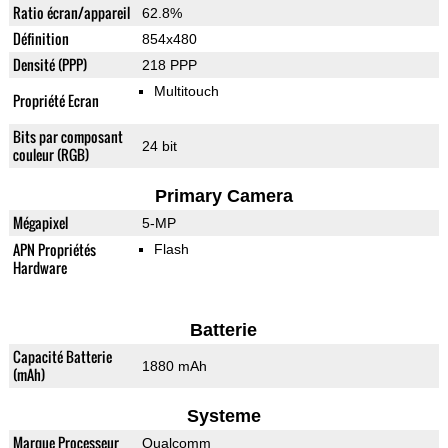
Ratio écran/appareil
62.8%
Définition
854x480
Densité (PPP)
218 PPP
Multitouch
Propriété Ecran
Bits par composant
24 bit
couleur (RGB)
Primary Camera
Mégapixel
5-MP
APN Propriétés
Flash
Hardware
Batterie
Capacité Batterie
1880 mAh
(mAh)
Systeme
Marque Processeur
Qualcomm