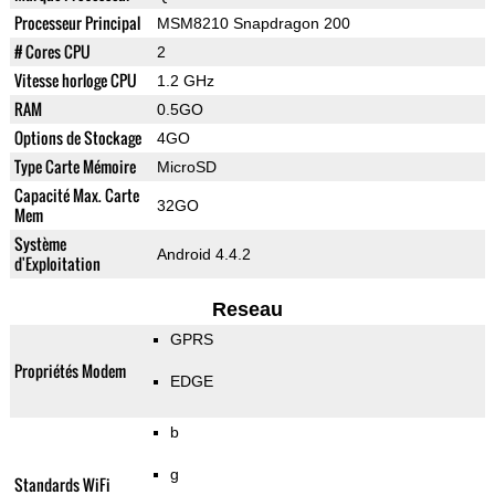
Processeur Principal
MSM8210 Snapdragon 200
# Cores CPU
2
Vitesse horloge CPU
1.2 GHz
RAM
0.5GO
Options de Stockage
4GO
Type Carte Mémoire
MicroSD
Capacité Max. Carte
32GO
Mem
Système
Android 4.4.2
d'Exploitation
Reseau
GPRS
Propriétés Modem
EDGE
b
g
Standards WiFi