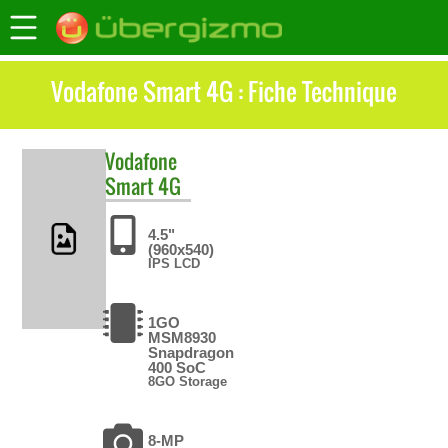
Vodafone Smart 4G : Fiche Technique
Vodafone
Smart 4G
4.5"
(960x540)
IPS LCD
1GO
MSM8930
Snapdragon
400 SoC
8GO Storage
8-MP