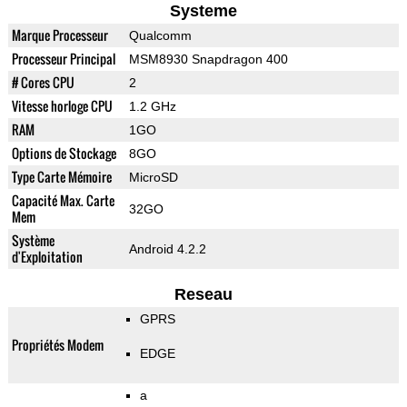
Systeme
Marque Processeur
Qualcomm
Processeur Principal
MSM8930 Snapdragon 400
# Cores CPU
2
Vitesse horloge CPU
1.2 GHz
RAM
1GO
Options de Stockage
8GO
Type Carte Mémoire
MicroSD
Capacité Max. Carte
32GO
Mem
Système
Android 4.2.2
d'Exploitation
Reseau
GPRS
Propriétés Modem
EDGE
a