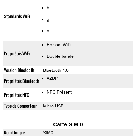
b
Standards WiFi
g
n
Hotspot WiFi
Propriétés WiFi
Double bande
Version Bluetooth
Bluetooth 4.0
A2DP
Propriétés Bluetooth
NFC Présent
Propriétés NFC
Type de Connecteur
Micro USB
Carte SIM 0
Nom Unique
SIM0