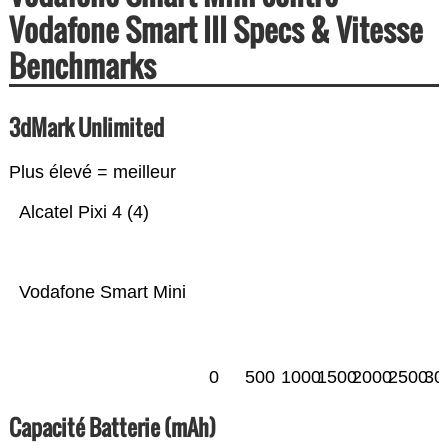
Vodafone Smart III Specs & Vitesse
Benchmarks
3dMark Unlimited
Plus élevé = meilleur
Alcatel Pixi 4 (4)
Vodafone Smart Mini
0
500
1000
1500
2000
2500
30
Capacité Batterie (mAh)