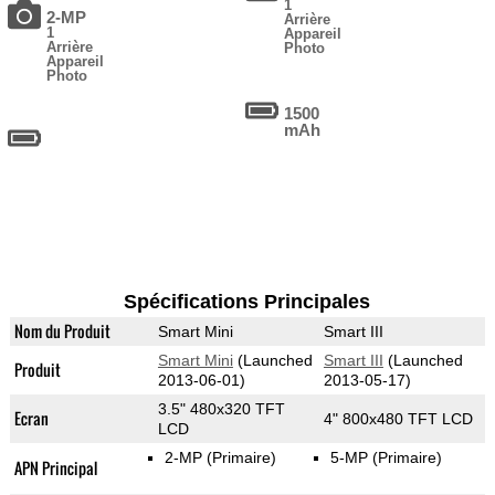
1
2-MP
Arrière
1
Appareil
Arrière
Photo
Appareil
Photo
1500
mAh
Spécifications Principales
Nom du Produit
Smart Mini
Smart III
Smart Mini
(Launched
Smart III
(Launched
Produit
2013-06-01)
2013-05-17)
3.5" 480x320 TFT
Ecran
4" 800x480 TFT LCD
LCD
2-MP
(Primaire)
5-MP
(Primaire)
APN Principal