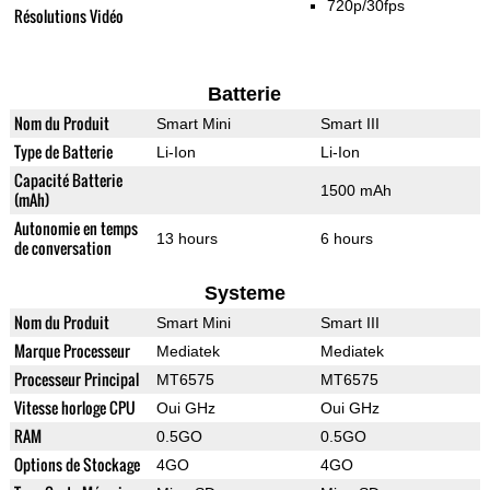
720p/30fps
Résolutions Vidéo
Batterie
Nom du Produit
Smart Mini
Smart III
Type de Batterie
Li-Ion
Li-Ion
Capacité Batterie
1500 mAh
(mAh)
Autonomie en temps
13 hours
6 hours
de conversation
Systeme
Nom du Produit
Smart Mini
Smart III
Marque Processeur
Mediatek
Mediatek
Processeur Principal
MT6575
MT6575
Vitesse horloge CPU
Oui GHz
Oui GHz
RAM
0.5GO
0.5GO
Options de Stockage
4GO
4GO