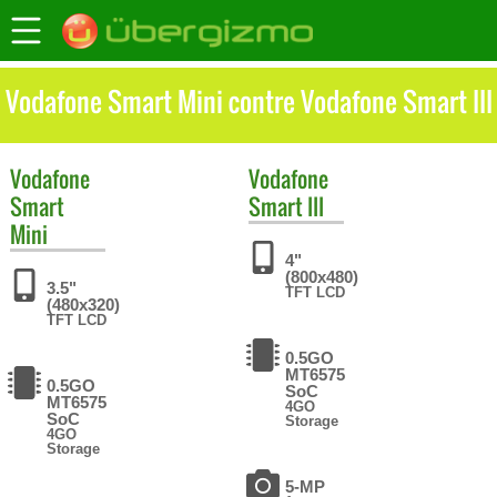
Vodafone Smart Mini contre Vodafone Smart III
Vodafone
Vodafone
Smart
Smart III
Mini
4"
(800x480)
3.5"
TFT LCD
(480x320)
TFT LCD
0.5GO
MT6575
0.5GO
SoC
MT6575
4GO
SoC
Storage
4GO
Storage
5-MP