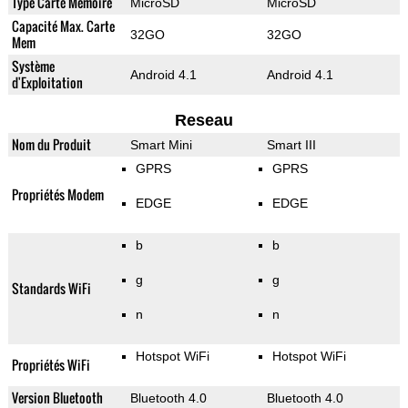
Type Carte Mémoire
MicroSD
MicroSD
Capacité Max. Carte
32GO
32GO
Mem
Système
Android 4.1
Android 4.1
d'Exploitation
Reseau
Nom du Produit
Smart Mini
Smart III
GPRS
GPRS
Propriétés Modem
EDGE
EDGE
b
b
g
g
Standards WiFi
n
n
Hotspot WiFi
Hotspot WiFi
Propriétés WiFi
Version Bluetooth
Bluetooth 4.0
Bluetooth 4.0