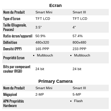
Ecran
Nom du Produit
Smart Mini
Smart III
Type d'Ecran
TFT LCD
TFT LCD
Taille (Diagonale,
3.5"
4"
Pouces)
Ratio écran/appareil
50.9%
57.4%
Définition
480x320
800x480
Densité (PPP)
165 PPP
233 PPP
Multitouch
Multitouch
Propriété Ecran
Bits par composant
24 bit
24 bit
couleur (RGB)
Primary Camera
Nom du Produit
Smart Mini
Smart III
Mégapixel
2-MP
5-MP
APN Propriétés
Flash
Hardware