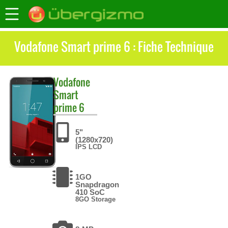
Vodafone Smart prime 6 : Fiche Technique
Vodafone
Smart
prime 6
5"
(1280x720)
IPS LCD
1GO
Snapdragon
410 SoC
8GO Storage