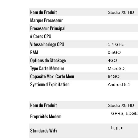
Nom du Produit
Studio X8 HD
Marque Processeur
Processeur Principal
# Cores CPU
Vitesse horloge CPU
1.4 GHz
RAM
0.5GO
Options de Stockage
4GO
Type Carte Mémoire
MicroSD
Capacité Max. Carte Mem
64GO
Système d'Exploitation
Android 5.1
Nom du Produit
Studio X8 HD
GPRS
EDGE
Propriétés Modem
b
g
n
Standards WiFi