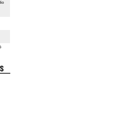
io
é
s