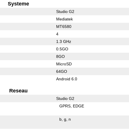
Systeme
Studio G2
Mediatek
MT6580
4
1.3 GHz
0.5GO
8GO
MicroSD
64GO
Android 6.0
Reseau
Studio G2
GPRS
EDGE
b
g
n