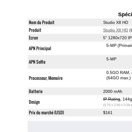
Spéci
Nom du Produit
Studio X8 HD
Produit
Studio X8 HD
(
Ecran
5" 1280x720 I
5-MP
(Primai
APN Principal
5-MP
APN Selfie
0.5GO RAM
Processeur, Memoire
(64GO max.)
Batterie
2000 mAh
IP Rating
, 144
Design
(5.75 x 2.90 x 0.39 
Prix du marché (USD)
$161