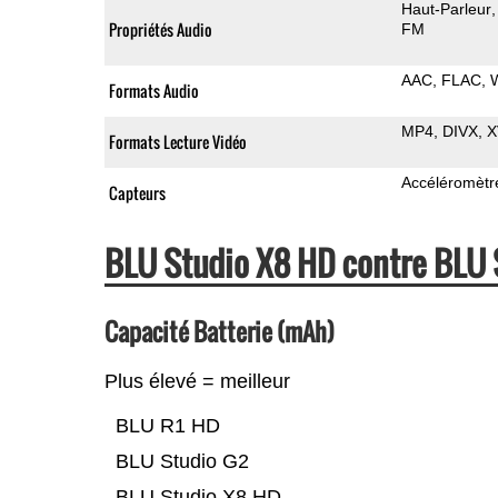
Haut-Parleur
Propriétés Audio
FM
AAC
FLAC
Formats Audio
MP4
DIVX
X
Formats Lecture Vidéo
Accéléromètr
Capteurs
BLU Studio X8 HD contre BLU
Capacité Batterie (mAh)
Plus élevé = meilleur
BLU R1 HD
BLU Studio G2
BLU Studio X8 HD