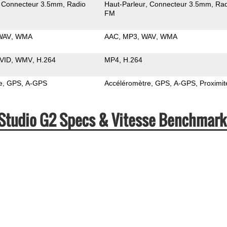
Connecteur 3.5mm
Radio
Haut-Parleur
Connecteur 3.5mm
Rad
FM
WAV
WMA
AAC
MP3
WAV
WMA
VID
WMV
H.264
MP4
H.264
e
GPS
A-GPS
Accéléromètre
GPS
A-GPS
Proximit
 Studio G2 Specs & Vitesse Benchmark