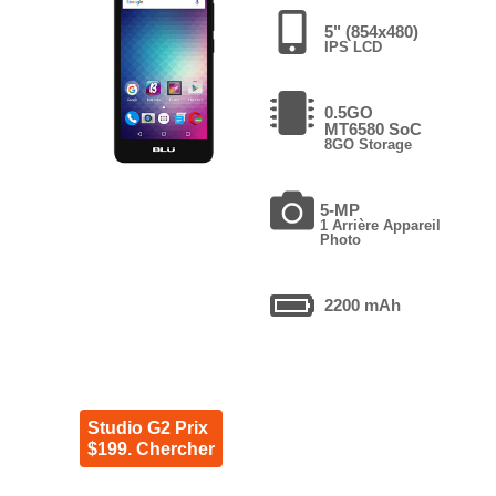
5" (854x480)
IPS LCD
0.5GO
MT6580 SoC
8GO Storage
5-MP
1 Arrière Appareil
Photo
2200 mAh
Studio G2 Prix
$199. Chercher