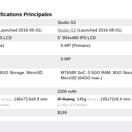
fications Principales
Studio G2
Launched 2016-05-01)
Studio G2
(Launched 2016-08-01)
PS LCD
5" 854x480 IPS LCD
re)
5-MP
(Primaire)
5-MP
4GO Storage
MicroSD
MT6580 SoC
0.5GO RAM
8GO Stor
MicroSD (64GO max.)
2200 mAh
g
, 146x73.6x9.9 mm
IP Rating
, 145g
, 145x72x9.4 mm
(5.1oz)
(5.1oz)
inches)
x 2.83 x 0.37 inches)
$199