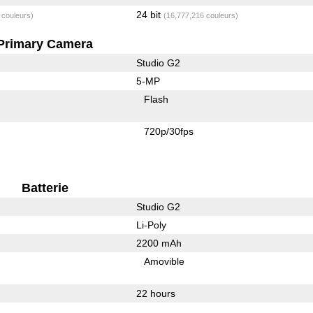
24 bit
 couleurs)
(16,777,216 couleurs)
Primary Camera
Studio G2
5-MP
Flash
720p/30fps
Batterie
Studio G2
Li-Poly
2200 mAh
Amovible
22 hours