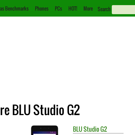
as Benchmarks
Phones
PCs
HOT!
More
Search
re BLU Studio G2
BLU
Studio G2