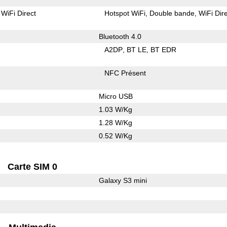
WiFi Direct
Hotspot WiFi
Double bande
WiFi Dir
Bluetooth 4.0
A2DP
BT LE
BT EDR
NFC Présent
Micro USB
1.03 W/Kg
1.28 W/Kg
0.52 W/Kg
Carte SIM 0
Galaxy S3 mini