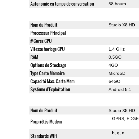
Autonomie en temps de conversation
58 hours
Nom du Produit
Studio X8 HD
Processeur Principal
# Cores CPU
Vitesse horloge CPU
1.4 GHz
RAM
0.5GO
Options de Stockage
4GO
Type Carte Mémoire
MicroSD
Capacité Max. Carte Mem
64GO
Système d'Exploitation
Android 5.1
Nom du Produit
Studio X8 HD
GPRS
EDGE
Propriétés Modem
b
g
n
Standards WiFi