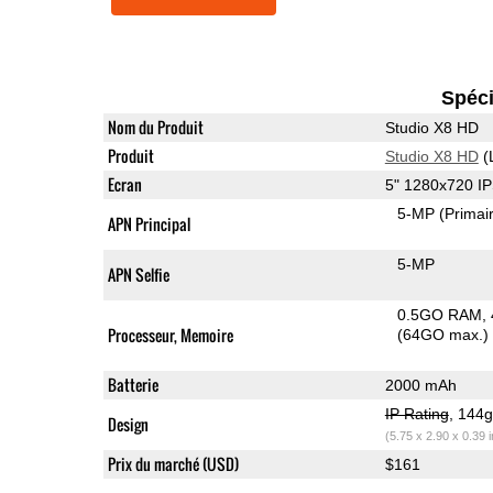
Spéci
Nom du Produit
Studio X8 HD
Produit
Studio X8 HD
(
Ecran
5" 1280x720 I
5-MP
(Primai
APN Principal
5-MP
APN Selfie
0.5GO RAM
Processeur, Memoire
(64GO max.)
Batterie
2000 mAh
IP Rating
, 144
Design
(5.75 x 2.90 x 0.39 
Prix du marché (USD)
$161