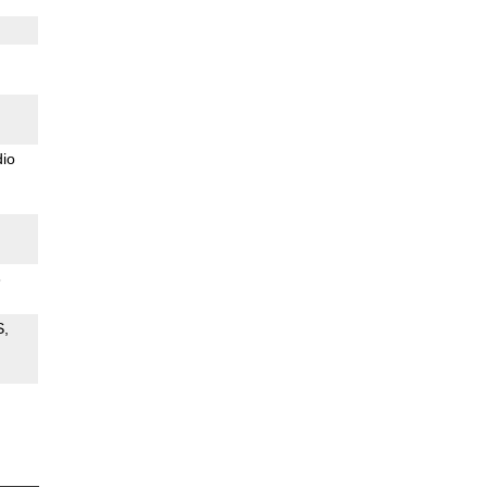
io
3
S