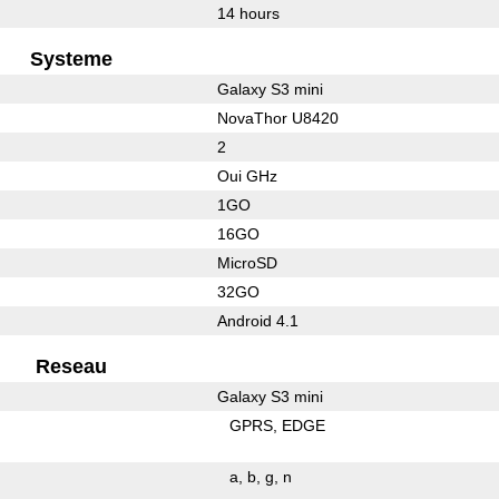
14 hours
Systeme
Galaxy S3 mini
NovaThor U8420
2
Oui GHz
1GO
16GO
MicroSD
32GO
Android 4.1
Reseau
Galaxy S3 mini
GPRS
EDGE
a
b
g
n