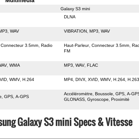
Multimedia
Galaxy S3 mini
DLNA
MP3
WAV
VIBRATION
MP3
WAV
Connecteur 3.5mm
Radio
Haut-Parleur
Connecteur 3.5mm
Rad
FM
WAV
WMA
MP3
WAV
FLAC
VID
WMV
H.264
MP4
DIVX
XVID
WMV
H.264
H.26
Accéléromètre
Boussole
GPS
A-GP
e
GPS
A-GPS
GLONASS
Gyroscope
Proximité
ung Galaxy S3 mini Specs & Vitesse