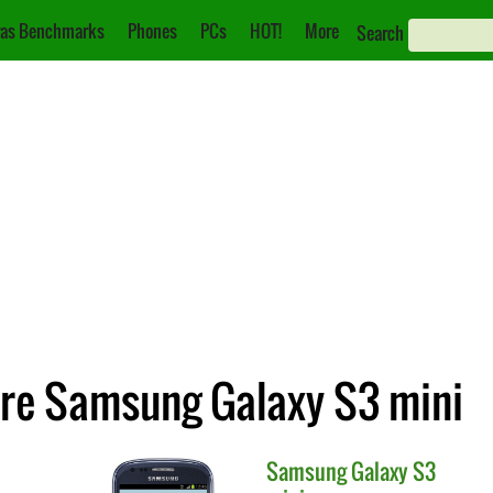
as Benchmarks
Phones
PCs
HOT!
More
Search
re Samsung Galaxy S3 mini
Samsung
Galaxy S3