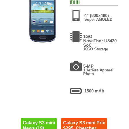
mini
4" (800x480)
Super AMOLED
1GO
NovaThor U8420
SoC
16GO Storage
5-MP
1 Arrière Appareil
Photo
1500 mAh
Galaxy S3 mini
Galaxy S3 mini Prix
News (19)
$295. Chercher