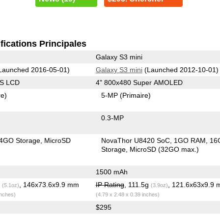
fications Principales
Galaxy S3 mini
Launched 2016-05-01)
Galaxy S3 mini
(Launched 2012-10-01)
PS LCD
4" 800x480 Super AMOLED
re)
5-MP
(Primaire)
0.3-MP
4GO Storage
MicroSD
NovaThor U8420 SoC
1GO RAM
16
Storage
MicroSD (32GO max.)
1500 mAh
g
, 146x73.6x9.9 mm
IP Rating
, 111.5g
, 121.6x63x9.9
(5.1oz)
(3.9oz)
inches)
(4.79 x 2.48 x 0.39 inches)
$295