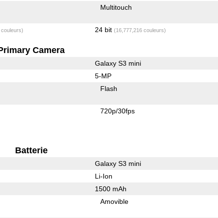
Multitouch
24 bit
 couleurs)
(16,777,216 couleurs)
Primary Camera
Galaxy S3 mini
5-MP
Flash
720p/30fps
Batterie
Galaxy S3 mini
Li-Ion
1500 mAh
Amovible