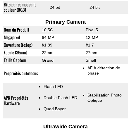
Bits par composant
24 bit
24 bit
couleur (RGB)
Primary Camera
Nom du Produit
10 5G
Pixel 5
Mégapixel
64-MP
12-MP
Ouverture (f-stop)
f/1.89
f/1.7
Focale (35mm)
22mm
27mm
Taille Capteur
Grand
Small
AF à détection de
Propriétés autofocus
phase
Flash LED
Stabilization Photo
APN Propriétés
Double Flash LED
Optique
Hardware
Quad Bayer
Ultrawide Camera