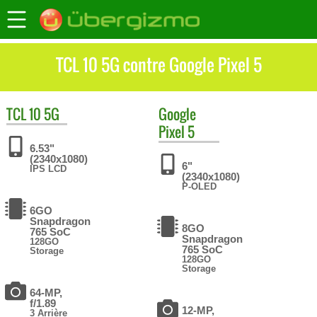
TCL 10 5G contre Google Pixel 5
TCL
10 5G
Google
Pixel 5
6.53"
(2340x1080)
6"
IPS LCD
(2340x1080)
P-OLED
6GO
Snapdragon
8GO
765 SoC
Snapdragon
128GO
765 SoC
Storage
128GO
Storage
64-MP,
f/1.89
12-MP,
3 Arrière