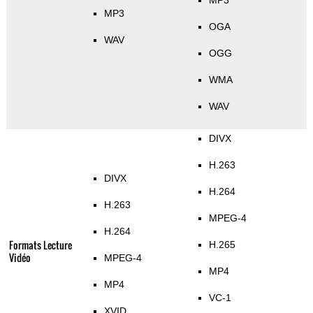
MP3
MP3
OGA
WAV
OGG
WMA
WAV
DIVX
H.263
DIVX
H.264
H.263
MPEG-4
H.264
Formats Lecture
H.265
Vidéo
MPEG-4
MP4
MP4
VC-1
XVID