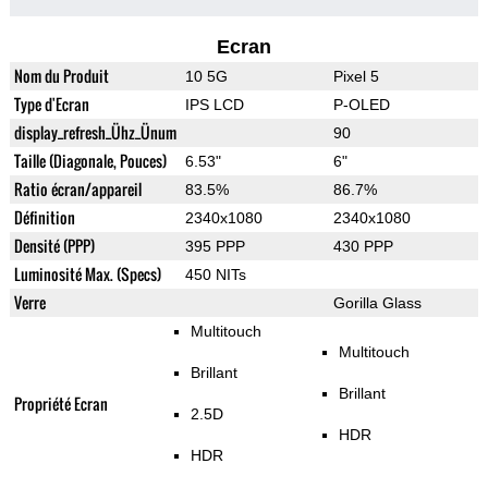
Ecran
Nom du Produit
10 5G
Pixel 5
Type d'Ecran
IPS LCD
P-OLED
display_refresh_Ühz_Ünum
90
Taille (Diagonale, Pouces)
6.53"
6"
Ratio écran/appareil
83.5%
86.7%
Définition
2340x1080
2340x1080
Densité (PPP)
395 PPP
430 PPP
Luminosité Max. (Specs)
450 NITs
Verre
Gorilla Glass
Multitouch
Multitouch
Brillant
Brillant
Propriété Ecran
2.5D
HDR
HDR