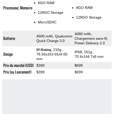
6GO RAM
Processeur, Memoire
8GO RAM
128GO Storage
128GO Storage
MicroSDXC
4080 mAh,
4500 mAh, Qualcomm
Batterie
Chargement sans fil,
Quick Charge 3.0
Power Delivery 2.0
IP Rating
, 210g
,
IP68, 151g
,
Design
76.56x163.65x9.05
70.4x144.7x8 mm
mm
Prix du marché (USD)
$399
$699
Prix (au Lancement)
$399
$699