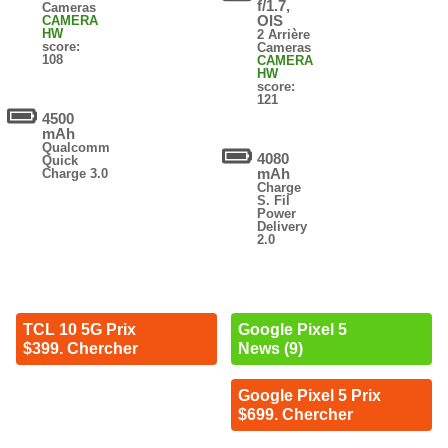
f/1.7,
Cameras
OIS
CAMERA
HW
2 Arrière
score:
Cameras
108
CAMERA
HW
score:
121
4500
mAh
Qualcomm
4080
Quick
mAh
Charge 3.0
Charge
S. Fil
Power
Delivery
2.0
TCL 10 5G Prix
Google Pixel 5
$399. Chercher
News (9)
Google Pixel 5 Prix
$699. Chercher