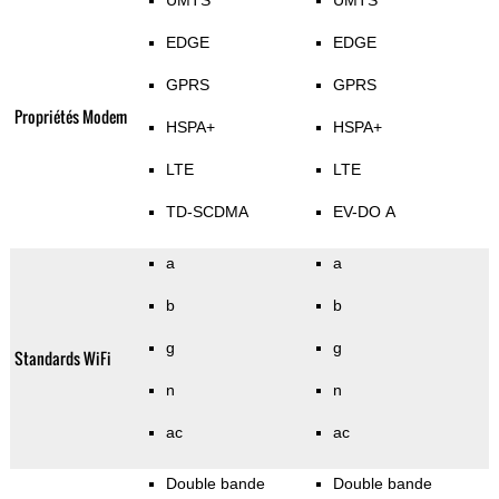
UMTS
UMTS
EDGE
EDGE
GPRS
GPRS
Propriétés Modem
HSPA+
HSPA+
LTE
LTE
TD-SCDMA
EV-DO A
a
a
b
b
g
g
Standards WiFi
n
n
ac
ac
Double bande
Double bande