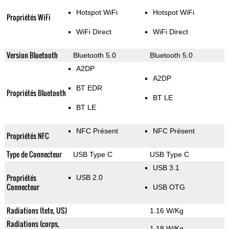
Hotspot WiFi
Hotspot WiFi
Propriétés WiFi
WiFi Direct
WiFi Direct
Version Bluetooth
Bluetooth 5.0
Bluetooth 5.0
A2DP
A2DP
BT EDR
Propriétés Bluetooth
BT LE
BT LE
NFC Présent
NFC Présent
Propriétés NFC
Type de Connecteur
USB Type C
USB Type C
USB 3.1
Propriétés
USB 2.0
Connecteur
USB OTG
Radiations (tete, US)
1.16 W/Kg
Radiations (corps,
1.18 W/Kg