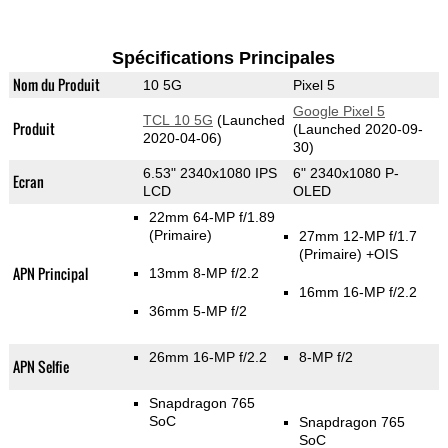
Spécifications Principales
Nom du Produit
10 5G
Pixel 5
Google Pixel 5
TCL 10 5G
(Launched
Produit
(Launched 2020-09-
2020-04-06)
30)
6.53" 2340x1080 IPS
6" 2340x1080 P-
Ecran
LCD
OLED
22mm 64-MP f/1.89
(Primaire)
27mm 12-MP f/1.7
(Primaire)
+OIS
APN Principal
13mm 8-MP f/2.2
16mm 16-MP f/2.2
36mm 5-MP f/2
26mm 16-MP f/2.2
8-MP f/2
APN Selfie
Snapdragon 765
SoC
Snapdragon 765
SoC