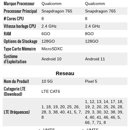
Marque Processeur
Qualcomm
Qualcomm
Processeur Principal
Snapdragon 765
Snapdragon 765
# Cores CPU
8
8
Vitesse horloge CPU
2.4 GHz
2.4 GHz
RAM
6GO
8GO
Options de Stockage
128GO
128GO
Type Carte Mémoire
MicroSDXC
Système
Android 10
Android 11
d'Exploitation
Reseau
Nom du Produit
10 5G
Pixel 5
Categorie LTE
LTE CAT6
(Download)
1, 12, 13, 14, 17, 18,
1, 18, 19, 20, 25, 26,
19, 2, 20, 25, 26, 28,
LTE (fréquences)
28, 3, 38, 40, 41, 5, 7,
29, 3, 30, 32, 38, 39,
8
4, 40, 41, 46, 46, 5,
66, 7, 71, 8