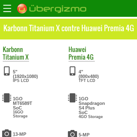
Karbonn Titanium X contre Huawei Premia 4G
Karbonn
Huawei
Titanium X
Premia 4G
5"
4"
(1920x1080)
(800x480)
IPS LCD
TFT LCD
1GO
1GO
MT6589T
Snapdragon
SoC
S4 Plus
16GO
SoC
Storage
4GO Storage
13-MP
5-MP