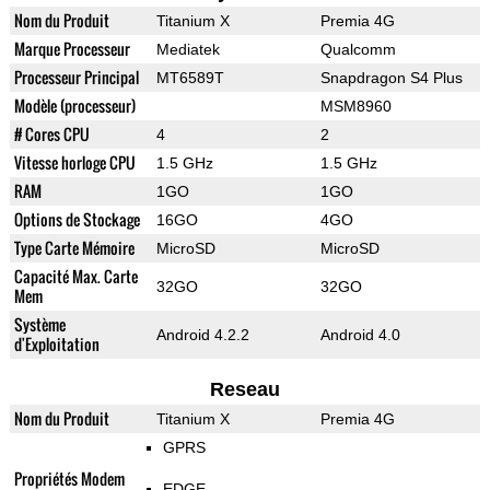
Nom du Produit
Titanium X
Premia 4G
Marque Processeur
Mediatek
Qualcomm
Processeur Principal
MT6589T
Snapdragon S4 Plus
Modèle (processeur)
MSM8960
# Cores CPU
4
2
Vitesse horloge CPU
1.5 GHz
1.5 GHz
RAM
1GO
1GO
Options de Stockage
16GO
4GO
Type Carte Mémoire
MicroSD
MicroSD
Capacité Max. Carte
32GO
32GO
Mem
Système
Android 4.2.2
Android 4.0
d'Exploitation
Reseau
Nom du Produit
Titanium X
Premia 4G
GPRS
Propriétés Modem
EDGE