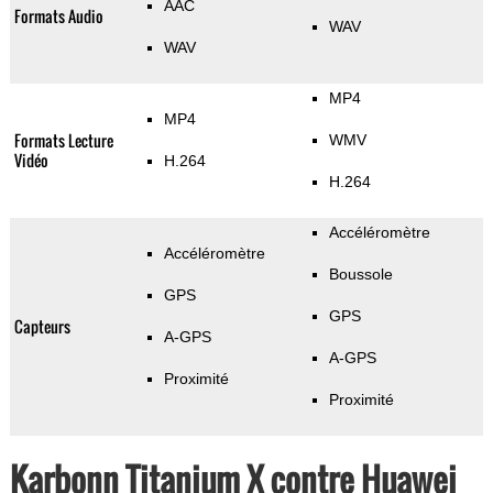
AAC
Formats Audio
WAV
WAV
MP4
MP4
Formats Lecture
WMV
Vidéo
H.264
H.264
Accéléromètre
Accéléromètre
Boussole
GPS
GPS
Capteurs
A-GPS
A-GPS
Proximité
Proximité
Karbonn Titanium X contre Huawei