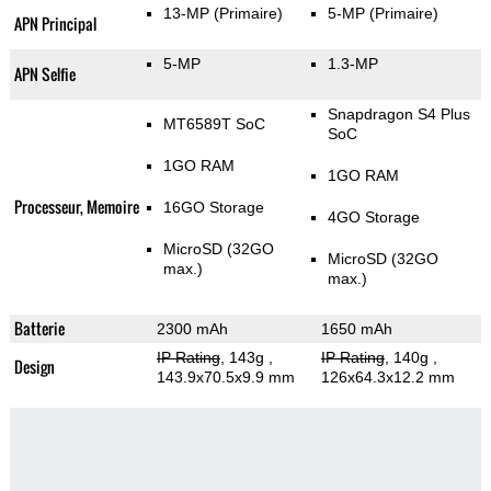
13-MP
(Primaire)
5-MP
(Primaire)
APN Principal
5-MP
1.3-MP
APN Selfie
Snapdragon S4 Plus
MT6589T SoC
SoC
1GO RAM
1GO RAM
Processeur, Memoire
16GO Storage
4GO Storage
MicroSD (32GO
MicroSD (32GO
max.)
max.)
Batterie
2300 mAh
1650 mAh
IP Rating
, 143g
,
IP Rating
, 140g
,
Design
143.9x70.5x9.9 mm
126x64.3x12.2 mm