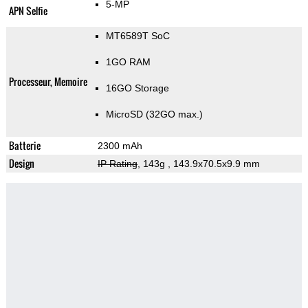
5-MP
APN Selfie
MT6589T SoC
1GO RAM
Processeur, Memoire
16GO Storage
MicroSD (32GO max.)
Batterie
2300 mAh
Design
IP Rating
, 143g
, 143.9x70.5x9.9 mm