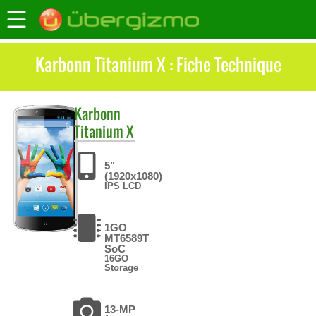
Karbonn Titanium X : Fiche Technique
Karbonn
Titanium X
5"
(1920x1080)
IPS LCD
1GO
MT6589T
SoC
16GO
Storage
13-MP