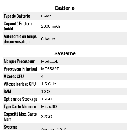
Batterie
Type de Batterie
Li-Ion
Capacité Batterie
2300 mAh
(mAh)
Autonomie en temps
6 hours
de conversation
Systeme
Marque Processeur
Mediatek
Processeur Principal
MT6589T
# Cores CPU
4
Vitesse horloge CPU
1.5 GHz
RAM
1GO
Options de Stockage
16GO
Type Carte Mémoire
MicroSD
Capacité Max. Carte
32GO
Mem
Système
Android 4.2.2