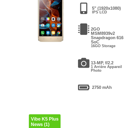
5" (1920x1080)
IPS LCD
2GO
MSM8939v2
Snapdragon 616
SoC
16GO Storage
13-MP, f/2.2
1 Arrière Appareil
Photo
2750 mAh
Vibe K5 Plus
News (1)