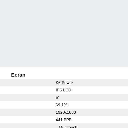
Ecran
K6 Power
IPS LCD
5"
69.1%
1920x1080
441 PPP
Multitouch