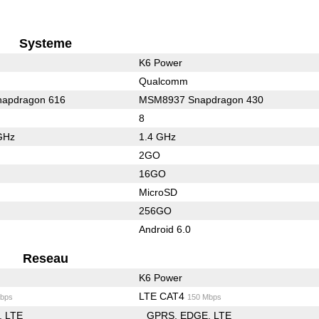
Systeme
K6 Power
Qualcomm
apdragon 616
MSM8937 Snapdragon 430
8
GHz
1.4 GHz
2GO
16GO
MicroSD
256GO
Android 6.0
Reseau
K6 Power
LTE CAT4
bps
150 Mbps
LTE
GPRS
EDGE
LTE