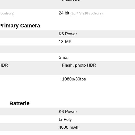
24 bit
 couleurs)
(16,777,216 couleurs)
Primary Camera
K6 Power
13-MP
Small
 HDR
Flash
photo HDR
1080p/30fps
Batterie
K6 Power
Li-Poly
4000 mAh