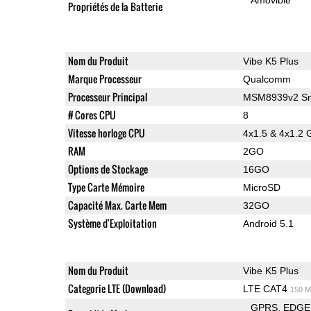
Propriétés de la Batterie
Nom du Produit
Vibe K5 Plus
Marque Processeur
Qualcomm
Processeur Principal
MSM8939v2 Sn
# Cores CPU
8
Vitesse horloge CPU
4x1.5 & 4x1.2 
RAM
2GO
Options de Stockage
16GO
Type Carte Mémoire
MicroSD
Capacité Max. Carte Mem
32GO
Système d'Exploitation
Android 5.1
Nom du Produit
Vibe K5 Plus
Categorie LTE (Download)
LTE CAT4
150 M
GPRS
EDGE