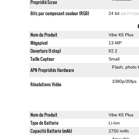
Propriété Ecran
Bits par composant couleur (RGB)
24 bit
(16,777,216
Nom du Produit
Vibe K5 Plus
Mégapixel
13-MP
Ouverture (f-stop)
f/2.2
Taille Capteur
Small
Flash
photo
APN Propriétés Hardware
1080p/30fps
Résolutions Vidéo
Nom du Produit
Vibe K5 Plus
Type de Batterie
Li-Ion
Capacité Batterie (mAh)
2750 mAh
Amovible