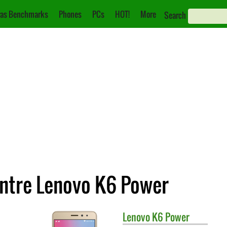
as Benchmarks
Phones
PCs
HOT!
More
Search
ontre Lenovo K6 Power
Lenovo
K6 Power