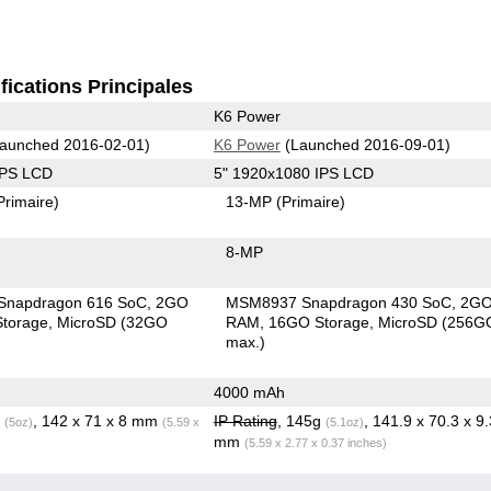
fications Principales
K6 Power
aunched 2016-02-01)
K6 Power
(Launched 2016-09-01)
IPS LCD
5" 1920x1080 IPS LCD
Primaire)
13-MP
(Primaire)
8-MP
Snapdragon 616 SoC
2GO
MSM8937 Snapdragon 430 SoC
2G
torage
MicroSD (32GO
RAM
16GO Storage
MicroSD (256G
max.)
4000 mAh
g
, 142 x 71 x 8 mm
IP Rating
, 145g
, 141.9 x 70.3 x 9.
(5oz)
(5.59 x
(5.1oz)
mm
(5.59 x 2.77 x 0.37 inches)