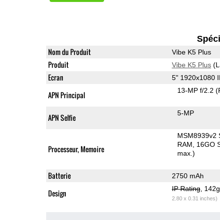
Spéci
Nom du Produit
Vibe K5 Plus
Produit
Vibe K5 Plus
(L
Ecran
5" 1920x1080 
13-MP f/2.2
(
APN Principal
5-MP
APN Selfie
MSM8939v2 
RAM
16GO S
Processeur, Memoire
max.)
Batterie
2750 mAh
IP Rating
, 142
Design
2.80 x 0.31 inches)