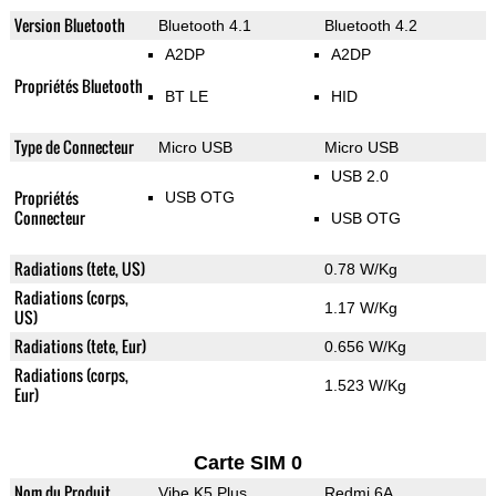
Version Bluetooth
Bluetooth 4.1
Bluetooth 4.2
A2DP
A2DP
Propriétés Bluetooth
BT LE
HID
Type de Connecteur
Micro USB
Micro USB
USB 2.0
Propriétés
USB OTG
Connecteur
USB OTG
Radiations (tete, US)
0.78 W/Kg
Radiations (corps,
1.17 W/Kg
US)
Radiations (tete, Eur)
0.656 W/Kg
Radiations (corps,
1.523 W/Kg
Eur)
Carte SIM 0
Nom du Produit
Vibe K5 Plus
Redmi 6A