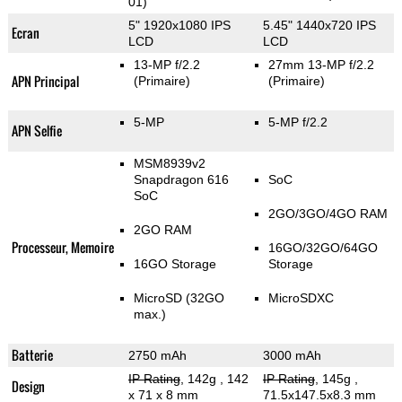
01)
5" 1920x1080 IPS
5.45" 1440x720 IPS
Ecran
LCD
LCD
13-MP f/2.2
27mm 13-MP f/2.2
APN Principal
(Primaire)
(Primaire)
5-MP
5-MP f/2.2
APN Selfie
MSM8939v2
Snapdragon 616
SoC
SoC
2GO/3GO/4GO RAM
2GO RAM
Processeur, Memoire
16GO/32GO/64GO
16GO Storage
Storage
MicroSD (32GO
MicroSDXC
max.)
Batterie
2750 mAh
3000 mAh
IP Rating
, 142g
, 142
IP Rating
, 145g
,
Design
x 71 x 8 mm
71.5x147.5x8.3 mm