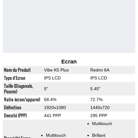
Ecran
Nom du Produit
Vibe K5 Plus
Redmi 6A
Type d'Ecran
IPS LCD
IPS LCD
Taille (Diagonale,
5"
5.45"
Pouces)
Ratio écran/appareil
68.4%
72.7%
Définition
1920x1080
1440x720
Densité (PPP)
441 PPP
295 PPP
Multitouch
Multitouch
Brillant