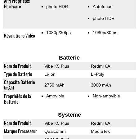
APN Propriétés
Hardware
photo HDR
Autofocus
photo HDR
1080p/30fps
1080p/30fps
Résolutions Vidéo
Batterie
Nom du Produit
Vibe K5 Plus
Redmi 6A
Type de Batterie
Li-Ion
Li-Poly
Capacité Batterie
2750 mAh
3000 mAh
(mAh)
Propriétés de la
Amovible
Non-amovible
Batterie
Systeme
Nom du Produit
Vibe K5 Plus
Redmi 6A
Marque Processeur
Qualcomm
MediaTek