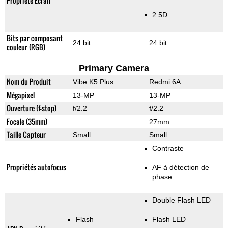
Propriété Ecran
2.5D
Bits par composant
24 bit
24 bit
couleur (RGB)
Primary Camera
Nom du Produit
Vibe K5 Plus
Redmi 6A
Mégapixel
13-MP
13-MP
Ouverture (f-stop)
f/2.2
f/2.2
Focale (35mm)
27mm
Taille Capteur
Small
Small
Contraste
Propriétés autofocus
AF à détection de
phase
Double Flash LED
Flash
Flash LED