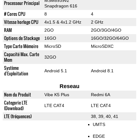
MSM8939v2
Processeur Principal
Snapdragon 616
# Cores CPU
8
4
Vitesse horloge CPU
4x1.5 & 4x1.2 GHz
2 GHz
RAM
2GO
2GO/3GO/4GO
Options de Stockage
16GO
16GO/32GO/64GO
Type Carte Mémoire
MicroSD
MicroSDXC
Capacité Max. Carte
32GO
Mem
Système
Android 5.1
Android 8.1
d'Exploitation
Reseau
Nom du Produit
Vibe K5 Plus
Redmi 6A
Categorie LTE
LTE CAT4
LTE CAT4
(Download)
LTE (fréquences)
38, 39, 40, 41
UMTS
EDGE