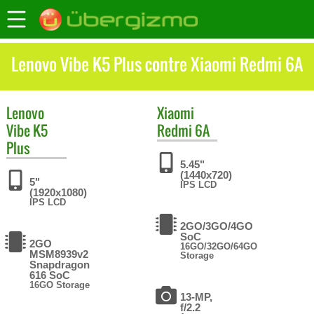
Lenovo Vibe K5 Plus contre Xiaomi Redmi 6A
Lenovo
Xiaomi
Vibe K5
Redmi 6A
Plus
5.45"
(1440x720)
5"
IPS LCD
(1920x1080)
IPS LCD
2GO/3GO/4GO
SoC
2GO
16GO/32GO/64GO
MSM8939v2
Storage
Snapdragon
616 SoC
16GO Storage
13-MP,
f/2.2