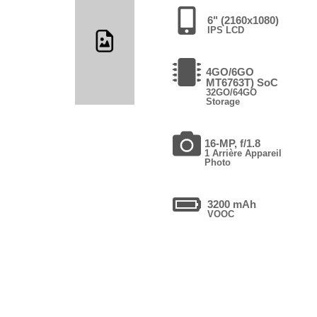
6" (2160x1080)
IPS LCD
4GO/6GO
MT6763T) SoC
32GO/64GO
Storage
16-MP, f/1.8
1 Arrière Appareil
Photo
3200 mAh
VOOC