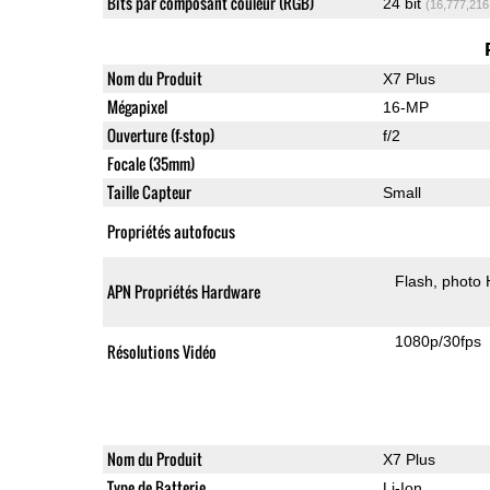
Bits par composant couleur (RGB)
24 bit
(16,777,216
Nom du Produit
X7 Plus
Mégapixel
16-MP
Ouverture (f-stop)
f/2
Focale (35mm)
Taille Capteur
Small
Propriétés autofocus
Flash
photo
APN Propriétés Hardware
1080p/30fps
Résolutions Vidéo
Nom du Produit
X7 Plus
Type de Batterie
Li-Ion