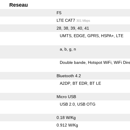
Reseau
F5
LTE CAT7
301 Mbps
28, 38, 39, 40, 41
UMTS
EDGE
GPRS
HSPA+
LTE
a
b
g
n
Double bande
Hotspot WiFi
WiFi Dir
Bluetooth 4.2
A2DP
BT EDR
BT LE
Micro USB
USB 2.0
USB OTG
0.18 W/Kg
0.912 W/Kg