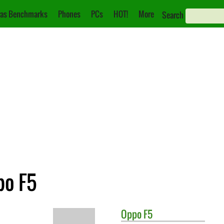
as Benchmarks
Phones
PCs
HOT!
More
Search
po F5
Oppo
F5