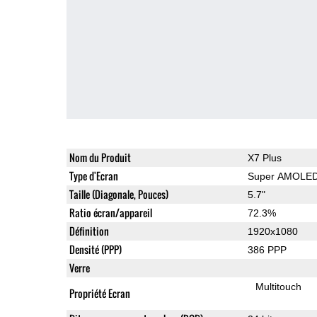
Nom du Produit
X7 Plus
Type d'Ecran
Super AMOLE
Taille (Diagonale, Pouces)
5.7"
Ratio écran/appareil
72.3%
Définition
1920x1080
Densité (PPP)
386 PPP
Verre
Multitouch
Propriété Ecran