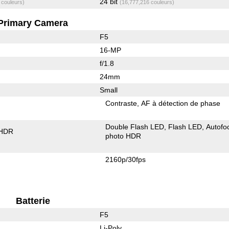
24 bit
 couleurs)
(16,777,216 couleurs)
Primary Camera
F5
16-MP
f/1.8
24mm
Small
Contraste
AF à détection de phase
Double Flash LED
Flash LED
Autofo
 HDR
photo HDR
2160p/30fps
Batterie
F5
Li-Poly