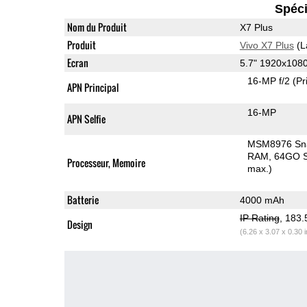
Spéci
Nom du Produit
X7 Plus
Produit
Vivo X7 Plus
(L
Ecran
5.7" 1920x10
16-MP f/2
(Pr
APN Principal
16-MP
APN Selfie
MSM8976 Sn
RAM
64GO S
Processeur, Memoire
max.)
Batterie
4000 mAh
IP Rating
, 183
Design
(6.26 x 3.07 x 0.30 