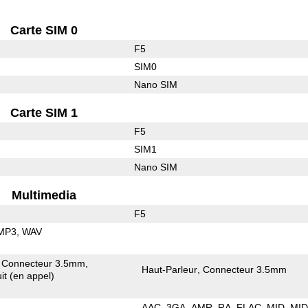
Carte SIM 0
F5
SIM0
Nano SIM
Carte SIM 1
F5
SIM1
Nano SIM
Multimedia
F5
MP3
WAV
Connecteur 3.5mm
Haut-Parleur
Connecteur 3.5mm
it (en appel)
AAC
3GA
AMR
RA
FLAC
MID
MID