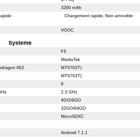
3200 mAh
rapide
Chargement rapide
Non-amovible
VOOC
Systeme
F5
MediaTek
dragon 652
MT6763T)
MT6763T)
8
GHz
2.3 GHz
4GO/6GO
32GO/64GO
MicroSDXC
Android 7.1.1