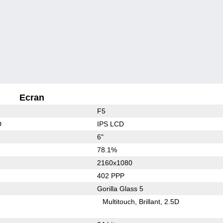
Ecran
F5
D
IPS LCD
6"
78.1%
2160x1080
402 PPP
Gorilla Glass 5
Multitouch
Brillant
2.5D