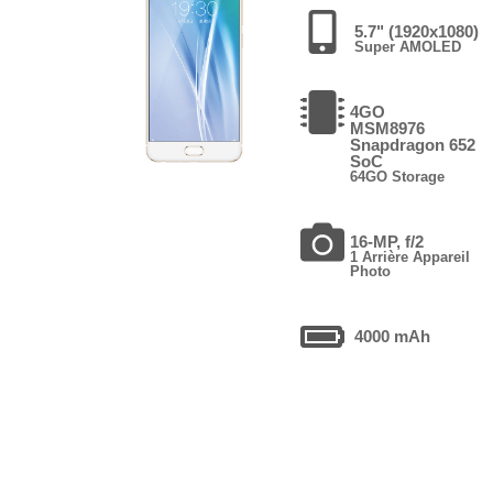
5.7" (1920x1080)
Super AMOLED
4GO
MSM8976
Snapdragon 652
SoC
64GO Storage
16-MP, f/2
1 Arrière Appareil
Photo
4000 mAh