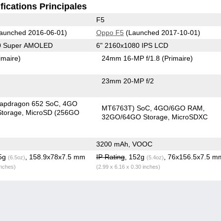
fications Principales
F5
aunched 2016-06-01)
Oppo F5
(Launched 2017-10-01)
80 Super AMOLED
6" 2160x1080 IPS LCD
imaire)
24mm 16-MP f/1.8
(Primaire)
23mm 20-MP f/2
apdragon 652 SoC
4GO
MT6763T) SoC
4GO/6GO RAM
torage
MicroSD (256GO
32GO/64GO Storage
MicroSDXC
3200 mAh, VOOC
.5g
, 158.9x78x7.5 mm
IP Rating
, 152g
, 76x156.5x7.5 m
(6.5oz)
(5.4oz)
inches)
(2.99 x 6.16 x 0.30 inches)