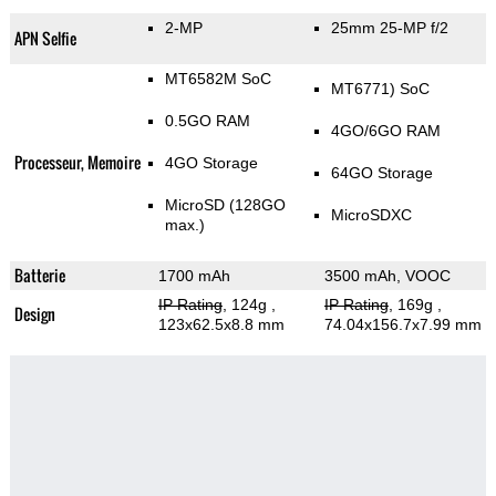
2-MP
25mm 25-MP f/2
APN Selfie
MT6582М SoC
MT6771) SoC
0.5GO RAM
4GO/6GO RAM
Processeur, Memoire
4GO Storage
64GO Storage
MicroSD (128GO
MicroSDXC
max.)
Batterie
1700 mAh
3500 mAh, VOOC
IP Rating
, 124g
,
IP Rating
, 169g
,
Design
123x62.5x8.8 mm
74.04x156.7x7.99 mm