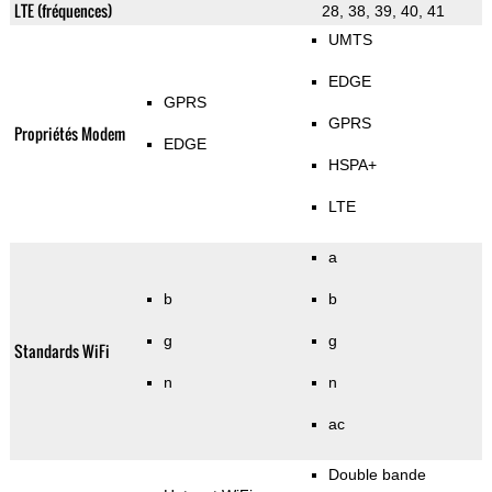
LTE (fréquences)
28, 38, 39, 40, 41
UMTS
EDGE
GPRS
GPRS
Propriétés Modem
EDGE
HSPA+
LTE
a
b
b
g
g
Standards WiFi
n
n
ac
Double bande