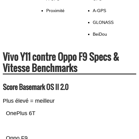
Proximité
A-GPS
GLONASS
BeiDou
Vivo Y11 contre Oppo F9 Specs &
Vitesse Benchmarks
Score Basemark OS II 2.0
Plus élevé = meilleur
OnePlus 6T
Oppo F9