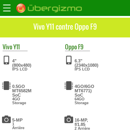
Vivo Y11 contre Oppo F9
Vivo
Y11
Oppo
F9
4"
6.3"
(800x480)
(2340x1080)
IPS LCD
IPS LCD
0.5GO
4GO/6GO
MT6582М
MT6771)
SoC
SoC
4GO
64GO
Storage
Storage
5-MP
16-MP,
1
f/1.85
Arrière
2 Arrière