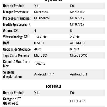
Nom du Produit
Y11
F9
Marque Processeur
Mediatek
MediaTek
Processeur Principal
MT6582М
MT6771)
Modèle (processeur)
MT6771)
# Cores CPU
4
8
Vitesse horloge CPU
1.3 GHz
2 GHz
RAM
0.5GO
4GO/6GO
Options de Stockage
4GO
64GO
Type Carte Mémoire
MicroSD
MicroSDXC
Capacité Max. Carte
128GO
Mem
Système
Android 4.4.4
Android 8.1
d'Exploitation
Reseau
Nom du Produit
Y11
F9
Categorie LTE
LTE CAT7
(Download)