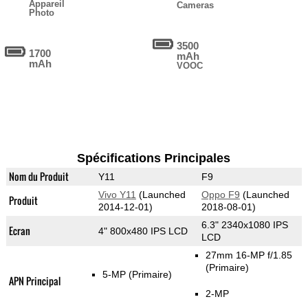
Appareil
Cameras
Photo
3500
1700
mAh
mAh
VOOC
Spécifications Principales
Nom du Produit
Y11
F9
Vivo Y11
(Launched
Oppo F9
(Launched
Produit
2014-12-01)
2018-08-01)
6.3" 2340x1080 IPS
Ecran
4" 800x480 IPS LCD
LCD
27mm 16-MP f/1.85
(Primaire)
5-MP
(Primaire)
APN Principal
2-MP