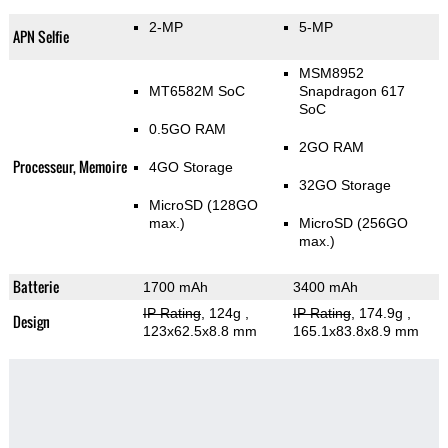
2-MP
5-MP
APN Selfie
MSM8952
MT6582М SoC
Snapdragon 617
SoC
0.5GO RAM
2GO RAM
Processeur, Memoire
4GO Storage
32GO Storage
MicroSD (128GO
max.)
MicroSD (256GO
max.)
Batterie
1700 mAh
3400 mAh
IP Rating
, 124g
,
IP Rating
, 174.9g
,
Design
123x62.5x8.8 mm
165.1x83.8x8.9 mm