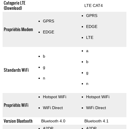
Categorie LTE
LTE CAT4
(Download)
GPRS
GPRS
EDGE
Propriétés Modem
EDGE
LTE
a
b
b
g
Standards WiFi
g
n
n
Hotspot WiFi
Hotspot WiFi
Propriétés WiFi
WiFi Direct
WiFi Direct
Version Bluetooth
Bluetooth 4.0
Bluetooth 4.1
A2DP
A2DP