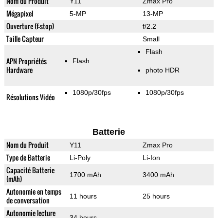
Nom du Produit
Y11
Zmax Pro
Mégapixel
5-MP
13-MP
Ouverture (f-stop)
f/2.2
Taille Capteur
Small
Flash
APN Propriétés
Flash
Hardware
photo HDR
1080p/30fps
1080p/30fps
Résolutions Vidéo
Batterie
Nom du Produit
Y11
Zmax Pro
Type de Batterie
Li-Poly
Li-Ion
Capacité Batterie
1700 mAh
3400 mAh
(mAh)
Autonomie en temps
11 hours
25 hours
de conversation
Autonomie lecture
34 hours