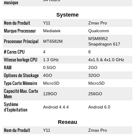
musique
Systeme
Nom du Produit
Y11
Zmax Pro
Marque Processeur
Mediatek
Qualcomm
MSM8952
Processeur Principal
MT6582М
Snapdragon 617
# Cores CPU
4
8
Vitesse horloge CPU
1.3 GHz
4x1.5 & 4x1.0 GHz
RAM
0.5GO
2GO
Options de Stockage
4GO
32GO
Type Carte Mémoire
MicroSD
MicroSD
Capacité Max. Carte
128GO
256GO
Mem
Système
Android 4.4.4
Android 6.0
d'Exploitation
Reseau
Nom du Produit
Y11
Zmax Pro