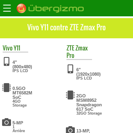
Vivo Y11 contre ZTE Zmax Pro
Vivo
Y11
ZTE
Zmax
Pro
4"
(800x480)
6"
IPS LCD
(1920x1080)
IPS LCD
0.5GO
MT6582М
2GO
SoC
MSM8952
4GO
Snapdragon
Storage
617 SoC
32GO Storage
5-MP
1
13-MP,
Arrière