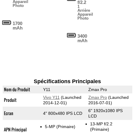
Appareil
f/2.2
Photo
1
Arrière
Appareil
Photo
1700
mAh
3400
mAh
Spécifications Principales
Nom du Produit
Y11
Zmax Pro
Vivo Y11
(Launched
Zmax Pro
(Launched
Produit
2014-12-01)
2016-07-01)
6" 1920x1080 IPS
Ecran
4" 800x480 IPS LCD
LCD
13-MP f/2.2
5-MP
(Primaire)
APN Principal
(Primaire)