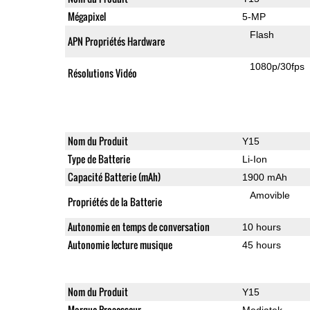
Mégapixel
5-MP
Flash
APN Propriétés Hardware
1080p/30fps
Résolutions Vidéo
Nom du Produit
Y15
Type de Batterie
Li-Ion
Capacité Batterie (mAh)
1900 mAh
Amovible
Propriétés de la Batterie
Autonomie en temps de conversation
10 hours
Autonomie lecture musique
45 hours
Nom du Produit
Y15
Marque Processeur
Mediatek