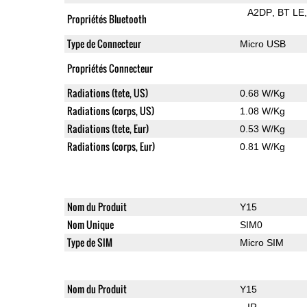
A2DP
BT LE
Propriétés Bluetooth
Type de Connecteur
Micro USB
Propriétés Connecteur
Radiations (tete, US)
0.68 W/Kg
Radiations (corps, US)
1.08 W/Kg
Radiations (tete, Eur)
0.53 W/Kg
Radiations (corps, Eur)
0.81 W/Kg
Nom du Produit
Y15
Nom Unique
SIM0
Type de SIM
Micro SIM
Nom du Produit
Y15
IR