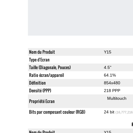
Nom du Produit
Y15
Type d'Ecran
Taille (Diagonale, Pouces)
4.5"
Ratio écran/appareil
64.1%
Définition
854x480
Densité (PPP)
218 PPP
Multitouch
Propriété Ecran
Bits par composant couleur (RGB)
24 bit
(16,777,216
Nom du Produit
Y15