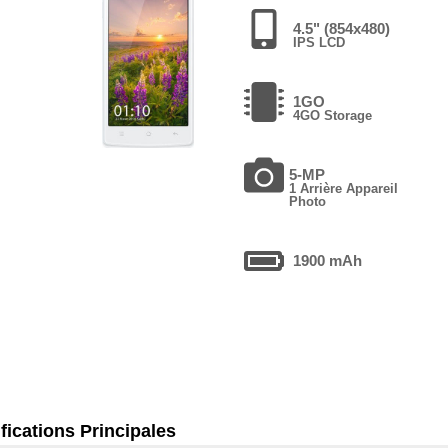
4.5" (854x480)
IPS LCD
1GO
4GO Storage
5-MP
1 Arrière Appareil
Photo
1900 mAh
fications Principales