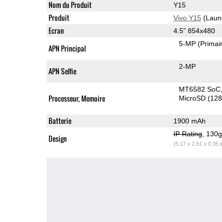
Nom du Produit
Y15
Produit
Vivo Y15
(Laun
Ecran
4.5" 854x480
5-MP
(Primai
APN Principal
2-MP
APN Selfie
MT6582 SoC
Processeur, Memoire
MicroSD (12
Batterie
1900 mAh
IP Rating
, 130
Design
(5.17 x 2.61 x 0.35 