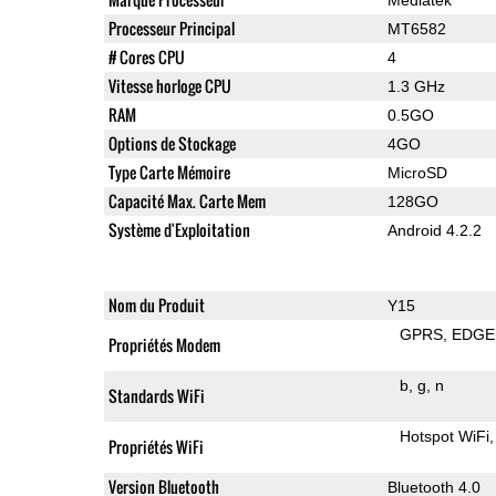
Processeur Principal
MT6582
# Cores CPU
4
Vitesse horloge CPU
1.3 GHz
RAM
0.5GO
Options de Stockage
4GO
Type Carte Mémoire
MicroSD
Capacité Max. Carte Mem
128GO
Système d'Exploitation
Android 4.2.2
Nom du Produit
Y15
GPRS
EDGE
Propriétés Modem
b
g
n
Standards WiFi
Hotspot WiFi
Propriétés WiFi
Version Bluetooth
Bluetooth 4.0