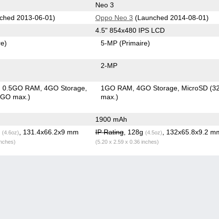
Neo 3
ched 2013-06-01)
Oppo Neo 3
(Launched 2014-08-01)
4.5" 854x480 IPS LCD
re)
5-MP
(Primaire)
2-MP
0.5GO RAM
4GO Storage
1GO RAM
4GO Storage
MicroSD (
8GO max.)
max.)
1900 mAh
g
, 131.4x66.2x9 mm
IP Rating
, 128g
, 132x65.8x9.2 m
(4.6oz)
(4.5oz)
inches)
(5.20 x 2.59 x 0.36 inches)