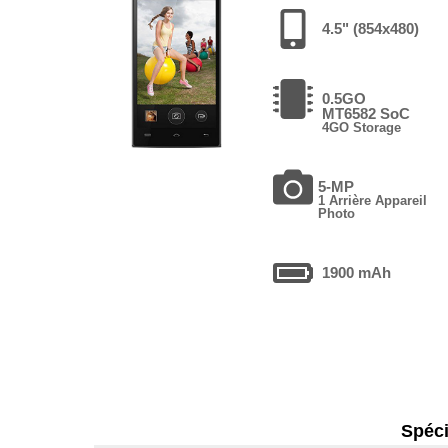
4.5" (854x480)
0.5GO
MT6582 SoC
4GO Storage
5-MP
1 Arrière Appareil
Photo
1900 mAh
Spéci