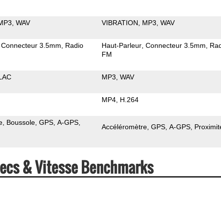
MP3
WAV
VIBRATION
MP3
WAV
Connecteur 3.5mm
Radio
Haut-Parleur
Connecteur 3.5mm
Rad
FM
LAC
MP3
WAV
MP4
H.264
e
Boussole
GPS
A-GPS
Accéléromètre
GPS
A-GPS
Proximit
pecs & Vitesse Benchmarks