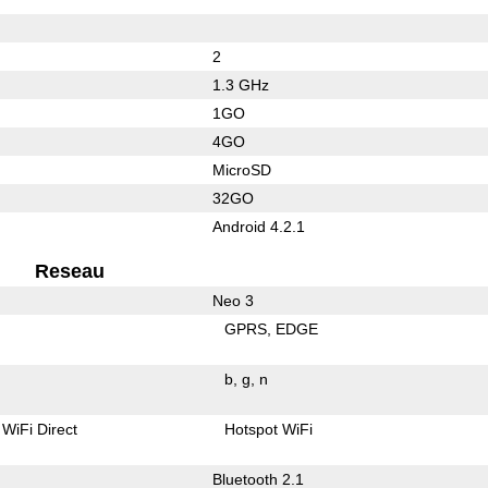
2
1.3 GHz
1GO
4GO
MicroSD
32GO
Android 4.2.1
Reseau
Neo 3
GPRS
EDGE
b
g
n
WiFi Direct
Hotspot WiFi
Bluetooth 2.1