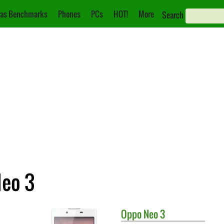
as Benchmarks
Phones
PCs
HOT!
More
Search
Neo 3
Oppo
Neo 3