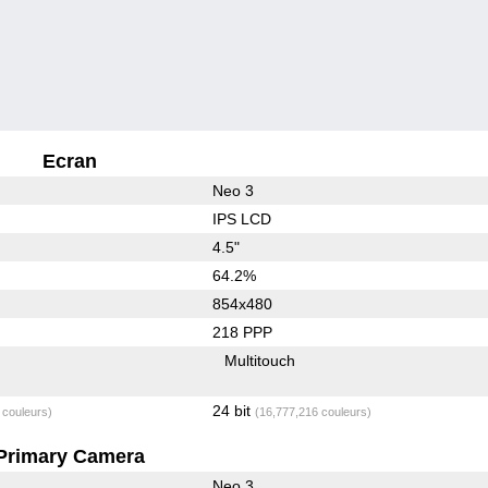
Ecran
Neo 3
IPS LCD
4.5"
64.2%
854x480
218 PPP
Multitouch
24 bit
 couleurs)
(16,777,216 couleurs)
Primary Camera
Neo 3