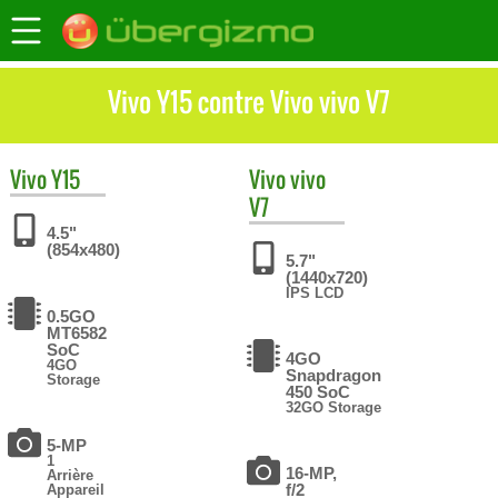
Vivo Y15 contre Vivo vivo V7
Vivo
Y15
Vivo
vivo
V7
4.5"
(854x480)
5.7"
(1440x720)
IPS LCD
0.5GO
MT6582
SoC
4GO
4GO
Snapdragon
Storage
450 SoC
32GO Storage
5-MP
1
16-MP,
Arrière
f/2
Appareil