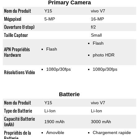
Primary Camera
Nom du Produit
Y15
vivo V7
Mégapixel
5-MP
16-MP
Ouverture (f-stop)
f/2
Taille Capteur
Small
Flash
APN Propriétés
Flash
Hardware
photo HDR
1080p/30fps
1080p/30fps
Résolutions Vidéo
Batterie
Nom du Produit
Y15
vivo V7
Type de Batterie
Li-Ion
Li-Ion
Capacité Batterie
1900 mAh
3000 mAh
(mAh)
Propriétés de la
Amovible
Chargement rapide
Batterie