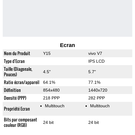
Ecran
Nom du Produit
Y15
vivo V7
Type d'Ecran
IPS LCD
Taille (Diagonale,
4.5"
5.7"
Pouces)
Ratio écran/appareil
64.1%
77.1%
Définition
854x480
1440x720
Densité (PPP)
218 PPP
282 PPP
Multitouch
Multitouch
Propriété Ecran
Bits par composant
24 bit
24 bit
couleur (RGB)