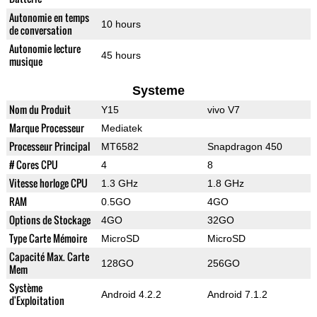
Autonomie en temps
10 hours
de conversation
Autonomie lecture
45 hours
musique
Systeme
Nom du Produit
Y15
vivo V7
Marque Processeur
Mediatek
Processeur Principal
MT6582
Snapdragon 450
# Cores CPU
4
8
Vitesse horloge CPU
1.3 GHz
1.8 GHz
RAM
0.5GO
4GO
Options de Stockage
4GO
32GO
Type Carte Mémoire
MicroSD
MicroSD
Capacité Max. Carte
128GO
256GO
Mem
Système
Android 4.2.2
Android 7.1.2
d'Exploitation