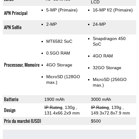
LCD
5-MP
(Primaire)
16-MP f/2
(Primaire)
APN Principal
2-MP
24-MP
APN Selfie
Snapdragon 450
MT6582 SoC
SoC
0.5GO RAM
4GO RAM
Processeur, Memoire
4GO Storage
32GO Storage
MicroSD (128GO
MicroSD (256GO
max.)
max.)
Batterie
1900 mAh
3000 mAh
IP Rating
, 130g
,
IP Rating
, 139g
,
Design
131.4x66.2x9 mm
149.3x72.8x7.9 mm
Prix du marché (USD)
$500