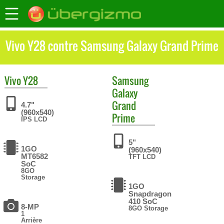
Vivo Y28 contre Samsung Galaxy Grand Prime
Vivo
Y28
Samsung
Galaxy
Grand
4.7"
(960x540)
Prime
IPS LCD
5"
1GO
(960x540)
MT6582
TFT LCD
SoC
8GO
Storage
1GO
Snapdragon
410 SoC
8-MP
8GO Storage
1
Arrière