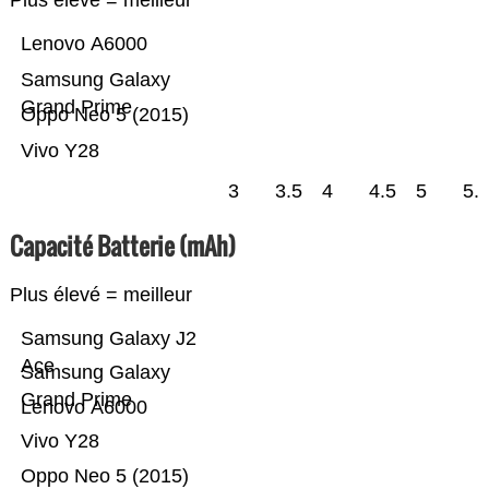
Plus élevé = meilleur
Lenovo A6000
Samsung Galaxy
Grand Prime
Oppo Neo 5 (2015)
Vivo Y28
3
3.5
4
4.5
5
5.
Capacité Batterie (mAh)
Plus élevé = meilleur
Samsung Galaxy J2
Ace
Samsung Galaxy
Grand Prime
Lenovo A6000
Vivo Y28
Oppo Neo 5 (2015)