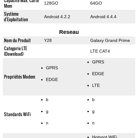
Capacité Max. Carte
128GO
64GO
Mem
Système
Android 4.2.2
Android 4.4.4
d'Exploitation
Reseau
Nom du Produit
Y28
Galaxy Grand Prime
Categorie LTE
LTE CAT4
(Download)
GPRS
GPRS
EDGE
Propriétés Modem
EDGE
LTE
b
b
g
g
Standards WiFi
n
n
Hotspot WiFi