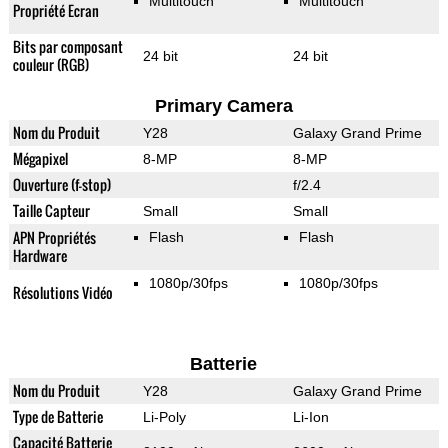
Multitouch
Multitouch
Propriété Ecran
Bits par composant
24 bit
24 bit
couleur (RGB)
Primary Camera
Nom du Produit
Y28
Galaxy Grand Prime
Mégapixel
8-MP
8-MP
Ouverture (f-stop)
f/2.4
Taille Capteur
Small
Small
APN Propriétés
Flash
Flash
Hardware
1080p/30fps
1080p/30fps
Résolutions Vidéo
Batterie
Nom du Produit
Y28
Galaxy Grand Prime
Type de Batterie
Li-Poly
Li-Ion
Capacité Batterie