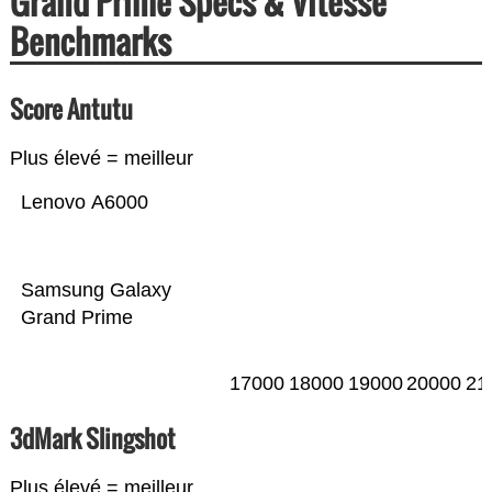
Grand Prime Specs & Vitesse
Benchmarks
Score Antutu
Plus élevé = meilleur
Lenovo A6000
Samsung Galaxy
Grand Prime
17000
18000
19000
20000
21
3dMark Slingshot
Plus élevé = meilleur