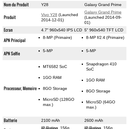
Nom du Produit
Y28
Galaxy Grand Prime
Galaxy Grand Prime
Vivo Y28
(Launched
Produit
(Launched 2014-09-
2014-12-01)
01)
Ecran
4.7" 960x540 IPS LCD
5" 960x540 TFT LCD
8-MP
(Primaire)
8-MP f/2.4
(Primaire)
APN Principal
5-MP
5-MP
APN Selfie
Snapdragon 410
MT6582 SoC
SoC
1GO RAM
1GO RAM
Processeur, Memoire
8GO Storage
8GO Storage
MicroSD (128GO
MicroSD (64GO
max.)
max.)
Batterie
2100 mAh
2600 mAh
IP Rating
, 156g
,
IP Rating
, 156g
,