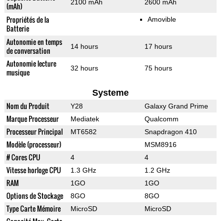
2100 mAh
2600 mAh
(mAh)
Propriétés de la
Amovible
Batterie
Autonomie en temps
14 hours
17 hours
de conversation
Autonomie lecture
32 hours
75 hours
musique
Systeme
Nom du Produit
Y28
Galaxy Grand Prime
Marque Processeur
Mediatek
Qualcomm
Processeur Principal
MT6582
Snapdragon 410
Modèle (processeur)
MSM8916
# Cores CPU
4
4
Vitesse horloge CPU
1.3 GHz
1.2 GHz
RAM
1GO
1GO
Options de Stockage
8GO
8GO
Type Carte Mémoire
MicroSD
MicroSD