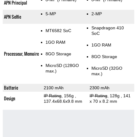
APN Principal
5-MP
2-MP
APN Selfie
Snapdragon 410
MT6582 SoC
SoC
1GO RAM
1GO RAM
Processeur, Memoire
8GO Storage
8GO Storage
MicroSD (128GO
MicroSD (32GO
max.)
max.)
Batterie
2100 mAh
2300 mAh
IP Rating
, 156g
,
IP Rating
, 128g
, 141
Design
137.4x68.6x9.8 mm
x 70 x 8.2 mm