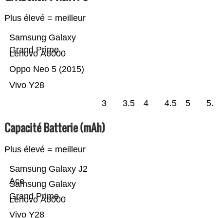
Plus élevé = meilleur
Samsung Galaxy
Grand Prime
Lenovo A6000
Oppo Neo 5 (2015)
Vivo Y28
3
3.5
4
4.5
5
5.
Capacité Batterie (mAh)
Plus élevé = meilleur
Samsung Galaxy J2
Ace
Samsung Galaxy
Grand Prime
Lenovo A6000
Vivo Y28