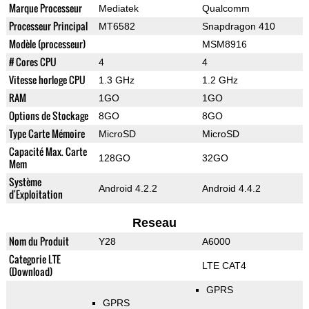
Marque Processeur
Mediatek
Qualcomm
Processeur Principal
MT6582
Snapdragon 410
Modèle (processeur)
MSM8916
# Cores CPU
4
4
Vitesse horloge CPU
1.3 GHz
1.2 GHz
RAM
1GO
1GO
Options de Stockage
8GO
8GO
Type Carte Mémoire
MicroSD
MicroSD
Capacité Max. Carte
128GO
32GO
Mem
Système
Android 4.2.2
Android 4.4.2
d'Exploitation
Reseau
Nom du Produit
Y28
A6000
Categorie LTE
LTE CAT4
(Download)
GPRS
GPRS