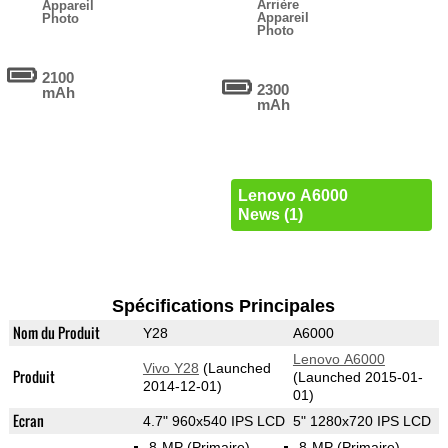
Arrière
Appareil
Appareil
Photo
Photo
2100
2300
mAh
mAh
Lenovo A6000
News (1)
Spécifications Principales
Nom du Produit
Y28
A6000
Lenovo A6000
Vivo Y28
(Launched
Produit
(Launched 2015-01-
2014-12-01)
01)
Ecran
4.7" 960x540 IPS LCD
5" 1280x720 IPS LCD
8-MP
(Primaire)
8-MP
(Primaire)