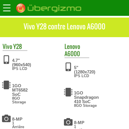
Vivo Y28 contre Lenovo A6000
Vivo
Y28
Lenovo
A6000
4.7"
(960x540)
5"
IPS LCD
(1280x720)
IPS LCD
1GO
MT6582
1GO
SoC
Snapdragon
8GO
410 SoC
Storage
8GO Storage
8-MP
8-MP
1
1
Arrière