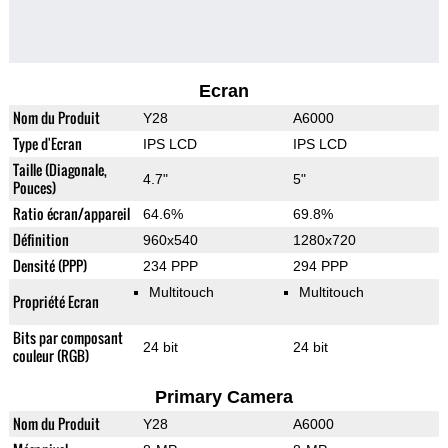
Ecran
Nom du Produit
Y28
A6000
Type d'Ecran
IPS LCD
IPS LCD
Taille (Diagonale,
4.7"
5"
Pouces)
Ratio écran/appareil
64.6%
69.8%
Définition
960x540
1280x720
Densité (PPP)
234 PPP
294 PPP
Multitouch
Multitouch
Propriété Ecran
Bits par composant
24 bit
24 bit
couleur (RGB)
Primary Camera
Nom du Produit
Y28
A6000