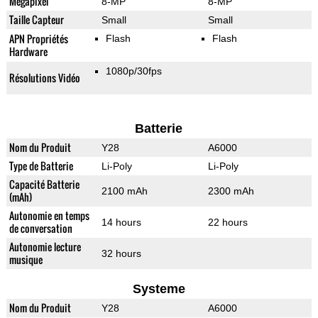
Mégapixel
8-MP
8-MP
Taille Capteur
Small
Small
APN Propriétés
Flash
Flash
Hardware
1080p/30fps
Résolutions Vidéo
Batterie
Nom du Produit
Y28
A6000
Type de Batterie
Li-Poly
Li-Poly
Capacité Batterie
2100 mAh
2300 mAh
(mAh)
Autonomie en temps
14 hours
22 hours
de conversation
Autonomie lecture
32 hours
musique
Systeme
Nom du Produit
Y28
A6000