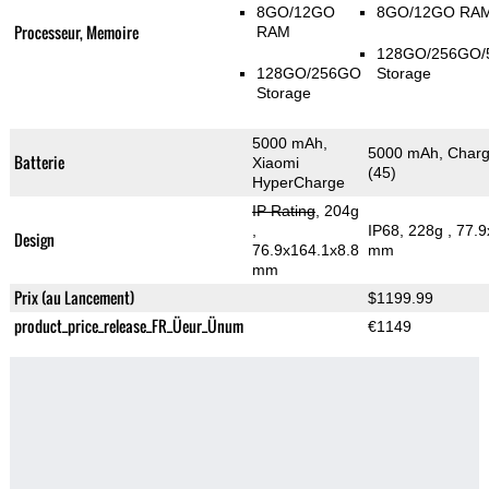
8GO/12GO
8GO/12GO RA
Processeur, Memoire
RAM
128GO/256GO/
128GO/256GO
Storage
Storage
5000 mAh,
5000 mAh, Charge
Batterie
Xiaomi
(45)
HyperCharge
IP Rating
, 204g
,
IP68, 228g
, 77.
Design
76.9x164.1x8.8
mm
mm
Prix (au Lancement)
$1199.99
product_price_release_FR_Üeur_Ünum
€1149