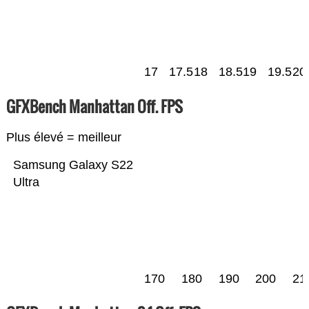
17
17.5
18
18.5
19
19.5
20
GFXBench Manhattan Off. FPS
Plus élevé = meilleur
Samsung Galaxy S22
Ultra
170
180
190
200
21