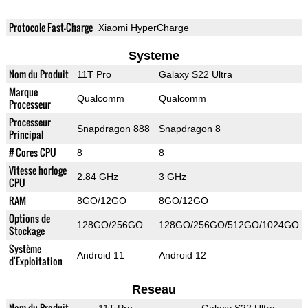
Protocole Fast-Charge
Xiaomi HyperCharge
Systeme
Nom du Produit
11T Pro
Galaxy S22 Ultra
Marque
Qualcomm
Qualcomm
Processeur
Processeur
Snapdragon 888
Snapdragon 8
Principal
# Cores CPU
8
8
Vitesse horloge
2.84 GHz
3 GHz
CPU
RAM
8GO/12GO
8GO/12GO
Options de
128GO/256GO
128GO/256GO/512GO/1024GO
Stockage
Système
Android 11
Android 12
d'Exploitation
Reseau
Nom du Produit