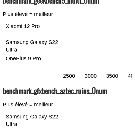
benchmark_geekbench5_multi_Ünum
Plus élevé = meilleur
Xiaomi 12 Pro
Samsung Galaxy S22
Ultra
OnePlus 9 Pro
2500
3000
3500
40
benchmark_gfxbench_aztec_ruins_Ünum
Plus élevé = meilleur
Samsung Galaxy S22
Ultra