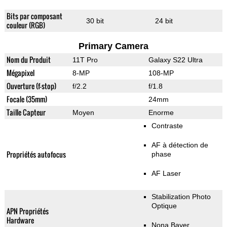
Bits par composant
30 bit
24 bit
couleur (RGB)
Primary Camera
Nom du Produit
11T Pro
Galaxy S22 Ultra
Mégapixel
8-MP
108-MP
Ouverture (f-stop)
f/2.2
f/1.8
Focale (35mm)
24mm
Taille Capteur
Moyen
Enorme
Contraste
AF à détection de
Propriétés autofocus
phase
AF Laser
Stabilization Photo
Optique
APN Propriétés
Hardware
Nona Bayer