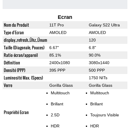
Ecran
Nom du Produit
11T Pro
Galaxy S22 Ultra
Type d'Ecran
AMOLED
AMOLED
display_refresh_Ühz_Ünum
120
Taille (Diagonale, Pouces)
6.67"
6.8"
Ratio écran/appareil
85.1%
90.0%
Définition
2400x1080
3080x1440
Densité (PPP)
395 PPP
500 PPP
Luminosité Max. (Specs)
1750 NITs
Verre
Gorilla Glass
Gorilla Glass
Multitouch
Multitouch
Brillant
Brillant
Propriété Ecran
2.5D
Toujours Visible
HDR
HDR