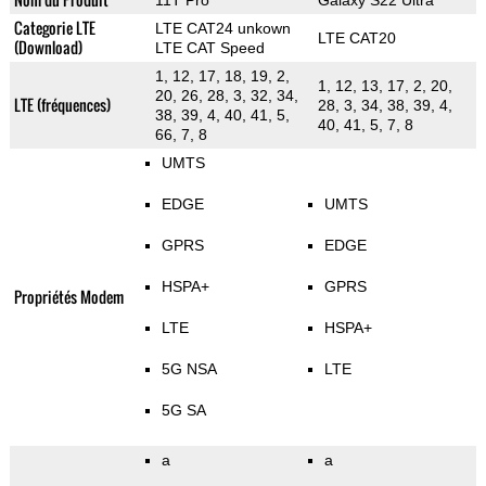
11T Pro
Galaxy S22 Ultra
Categorie LTE
LTE CAT24 unkown
LTE CAT20
(Download)
LTE CAT Speed
1, 12, 17, 18, 19, 2,
1, 12, 13, 17, 2, 20,
20, 26, 28, 3, 32, 34,
LTE (fréquences)
28, 3, 34, 38, 39, 4,
38, 39, 4, 40, 41, 5,
40, 41, 5, 7, 8
66, 7, 8
UMTS
EDGE
UMTS
GPRS
EDGE
HSPA+
GPRS
Propriétés Modem
LTE
HSPA+
5G NSA
LTE
5G SA
a
a