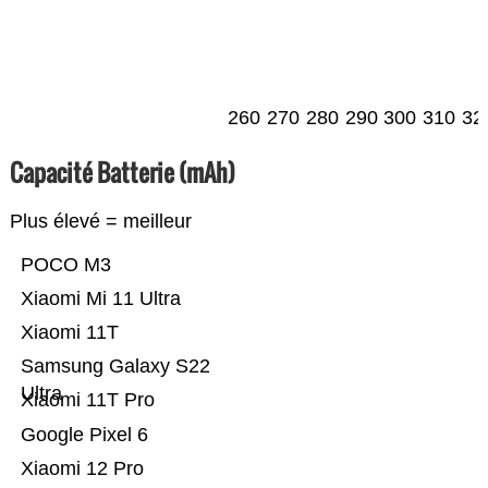
260
270
280
290
300
310
32
Capacité Batterie (mAh)
Plus élevé = meilleur
POCO M3
Xiaomi Mi 11 Ultra
Xiaomi 11T
Samsung Galaxy S22
Ultra
Xiaomi 11T Pro
Google Pixel 6
Xiaomi 12 Pro