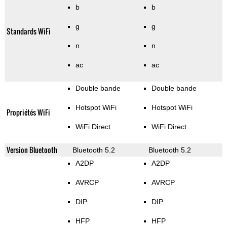
b
b
g
g
Standards WiFi
n
n
ac
ac
Double bande
Double bande
Hotspot WiFi
Hotspot WiFi
Propriétés WiFi
WiFi Direct
WiFi Direct
Version Bluetooth
Bluetooth 5.2
Bluetooth 5.2
A2DP
A2DP
AVRCP
AVRCP
DIP
DIP
HFP
HFP