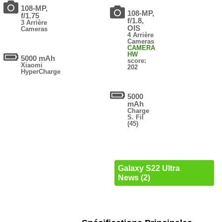
108-MP,
108-MP,
f/1.75
f/1.8,
3 Arrière
OIS
Cameras
4 Arrière
Cameras
CAMERA
HW
5000 mAh
score:
Xiaomi
202
HyperCharge
5000
mAh
Charge
S. Fil
(45)
Galaxy S22 Ultra
News (2)