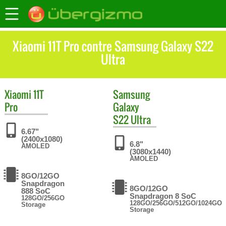
Xiaomi 11T Pro contre Samsung Galaxy S22
Ultra
Xiaomi
11T
Samsung
Pro
Galaxy
S22 Ultra
6.67"
(2400x1080)
6.8"
AMOLED
(3080x1440)
AMOLED
8GO/12GO
Snapdragon
8GO/12GO
888 SoC
Snapdragon 8 SoC
128GO/256GO
128GO/256GO/512GO/1024GO
Storage
Storage