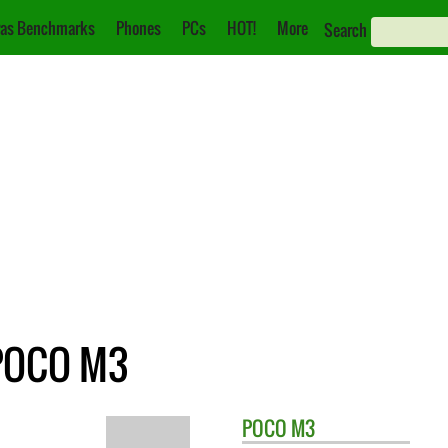
as Benchmarks
Phones
PCs
HOT!
More
Search
 POCO M3
POCO
M3