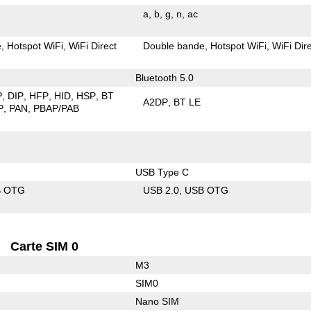
a
b
g
n
ac
e
Hotspot WiFi
WiFi Direct
Double bande
Hotspot WiFi
WiFi Dir
Bluetooth 5.0
P
DIP
HFP
HID
HSP
BT
A2DP
BT LE
P
PAN
PBAP/PAB
USB Type C
B OTG
USB 2.0
USB OTG
Carte SIM 0
M3
SIM0
Nano SIM