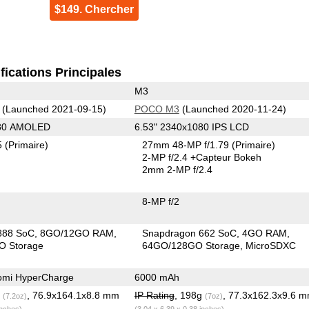
$149. Chercher
fications Principales
M3
(Launched 2021-09-15)
POCO M3
(Launched 2020-11-24)
080 AMOLED
6.53" 2340x1080 IPS LCD
5
(Primaire)
27mm 48-MP f/1.79
(Primaire)
2-MP f/2.4
+Capteur Bokeh
2mm 2-MP f/2.4
8-MP f/2
888 SoC
8GO/12GO RAM
Snapdragon 662 SoC
4GO RAM
O Storage
64GO/128GO Storage
MicroSDXC
omi HyperCharge
6000 mAh
g
, 76.9x164.1x8.8 mm
IP Rating
, 198g
, 77.3x162.3x9.6 
(7.2oz)
(7oz)
inches)
(3.04 x 6.39 x 0.38 inches)