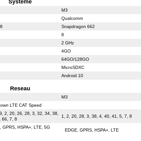
Systeme
M3
Qualcomm
88
Snapdragon 662
8
2 GHz
4GO
64GO/128GO
MicroSDXC
Android 10
Reseau
M3
kown LTE CAT Speed
9, 2, 20, 26, 28, 3, 32, 34, 38,
1, 2, 20, 28, 3, 38, 4, 40, 41, 5, 7, 8
, 66, 7, 8
E
GPRS
HSPA+
LTE
5G
EDGE
GPRS
HSPA+
LTE