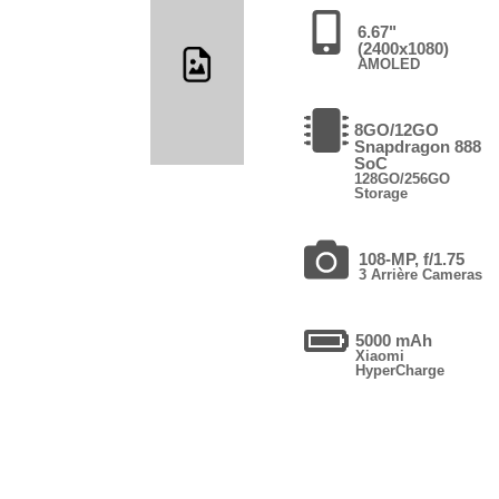
6.67"
(2400x1080)
AMOLED
8GO/12GO
Snapdragon 888
SoC
128GO/256GO
Storage
108-MP, f/1.75
3 Arrière Cameras
5000 mAh
Xiaomi
HyperCharge