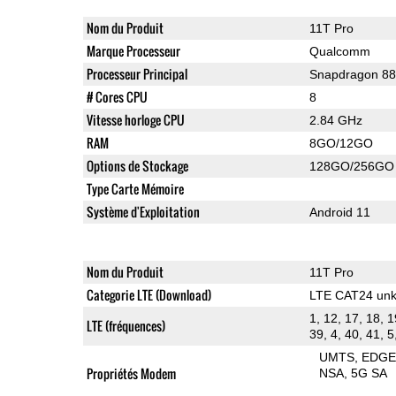
Nom du Produit
11T Pro
Marque Processeur
Qualcomm
Processeur Principal
Snapdragon 8
# Cores CPU
8
Vitesse horloge CPU
2.84 GHz
RAM
8GO/12GO
Options de Stockage
128GO/256GO
Type Carte Mémoire
Système d'Exploitation
Android 11
Nom du Produit
11T Pro
Categorie LTE (Download)
LTE CAT24 un
1, 12, 17, 18, 1
LTE (fréquences)
39, 4, 40, 41, 5
UMTS
EDG
Propriétés Modem
NSA
5G SA