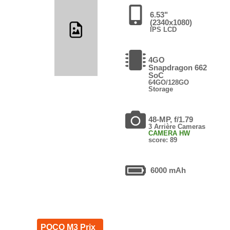
6.53"
(2340x1080)
IPS LCD
4GO
Snapdragon 662
SoC
64GO/128GO
Storage
48-MP, f/1.79
3 Arrière Cameras
CAMERA HW
score: 89
6000 mAh
POCO M3 Prix