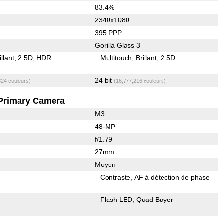
83.4%
2340x1080
395 PPP
Gorilla Glass 3
illant
2.5D
HDR
Multitouch
Brillant
2.5D
24 bit
824 couleurs)
(16,777,216 couleurs)
Primary Camera
M3
48-MP
f/1.79
27mm
Moyen
Contraste
AF à détection de phase
Flash LED
Quad Bayer