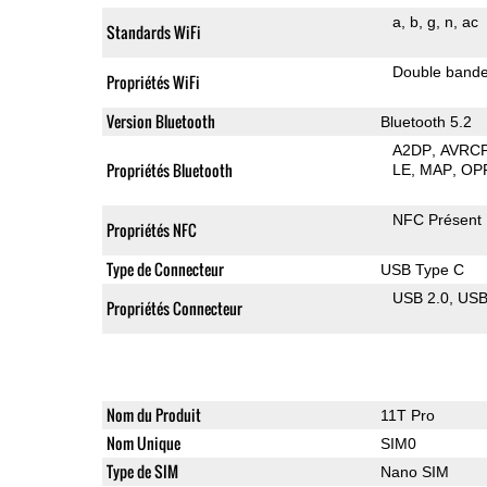
a
b
g
n
ac
Standards WiFi
Double band
Propriétés WiFi
Version Bluetooth
Bluetooth 5.2
A2DP
AVRC
Propriétés Bluetooth
LE
MAP
OP
NFC Présent
Propriétés NFC
Type de Connecteur
USB Type C
USB 2.0
US
Propriétés Connecteur
Nom du Produit
11T Pro
Nom Unique
SIM0
Type de SIM
Nano SIM