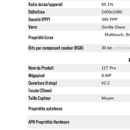
Ratio écran/appareil
85.1%
Définition
2400x1080
Densité (PPP)
395 PPP
Verre
Gorilla Glass
Multitouch
Br
Propriété Ecran
Bits par composant couleur (RGB)
30 bit
(1,073,741,
Nom du Produit
11T Pro
Mégapixel
8-MP
Ouverture (f-stop)
f/2.2
Focale (35mm)
Taille Capteur
Moyen
Propriétés autofocus
APN Propriétés Hardware