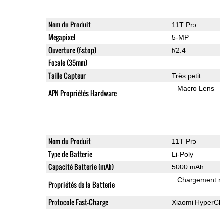
Nom du Produit
11T Pro
Mégapixel
5-MP
Ouverture (f-stop)
f/2.4
Focale (35mm)
Taille Capteur
Très petit
Macro Lens
APN Propriétés Hardware
Nom du Produit
11T Pro
Type de Batterie
Li-Poly
Capacité Batterie (mAh)
5000 mAh
Chargement 
Propriétés de la Batterie
Protocole Fast-Charge
Xiaomi HyperC