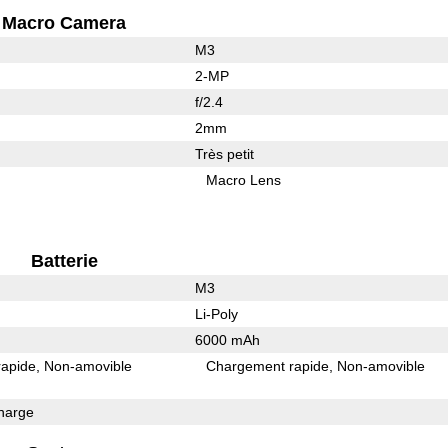
Macro Camera
M3
2-MP
f/2.4
2mm
Très petit
Macro Lens
Batterie
M3
Li-Poly
6000 mAh
rapide
Non-amovible
Chargement rapide
Non-amovible
harge