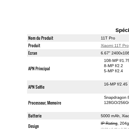
Spéci
Nom du Produit
11T Pro
Produit
Xiaomi 11T Pro
Ecran
6.67" 2400x1
108-MP f/1.7
8-MP f/2.2
APN Principal
5-MP f/2.4
16-MP f/2.45
APN Selfie
Snapdragon 
Processeur, Memoire
128GO/256G
Batterie
5000 mAh, Xia
IP Rating
, 204
Design
(3.03 x 6.46 x 0.35 