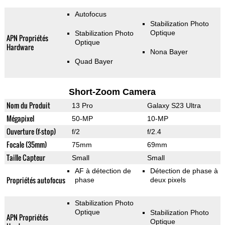
Autofocus
Stabilization Photo
Optique
Stabilization Photo
APN Propriétés
Optique
Hardware
Nona Bayer
Quad Bayer
Short-Zoom Camera
Nom du Produit
13 Pro
Galaxy S23 Ultra
Mégapixel
50-MP
10-MP
Ouverture (f-stop)
f/2
f/2.4
Focale (35mm)
75mm
69mm
Taille Capteur
Small
Small
AF à détection de
Détection de phase à
Propriétés autofocus
phase
deux pixels
Stabilization Photo
Optique
Stabilization Photo
APN Propriétés
Optique