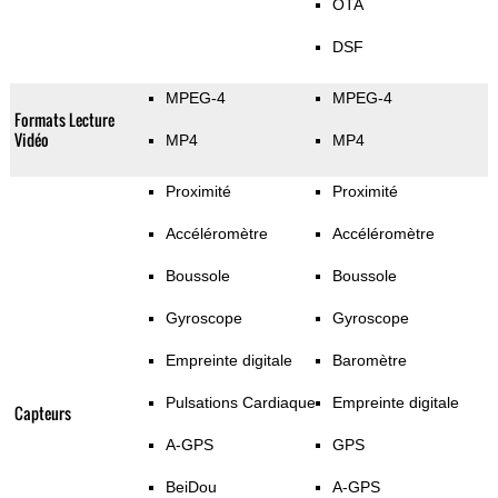
OTA
DSF
MPEG-4
MPEG-4
Formats Lecture
Vidéo
MP4
MP4
Proximité
Proximité
Accéléromètre
Accéléromètre
Boussole
Boussole
Gyroscope
Gyroscope
Empreinte digitale
Baromètre
Pulsations Cardiaque
Empreinte digitale
Capteurs
A-GPS
GPS
BeiDou
A-GPS