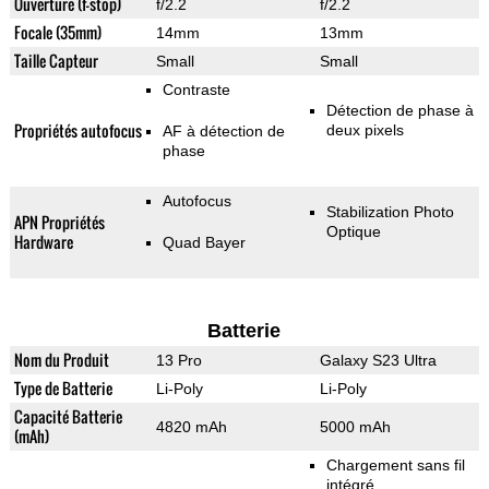
Ouverture (f-stop)
f/2.2
f/2.2
Focale (35mm)
14mm
13mm
Taille Capteur
Small
Small
Contraste
Détection de phase à
Propriétés autofocus
deux pixels
AF à détection de
phase
Autofocus
Stabilization Photo
APN Propriétés
Optique
Hardware
Quad Bayer
Batterie
Nom du Produit
13 Pro
Galaxy S23 Ultra
Type de Batterie
Li-Poly
Li-Poly
Capacité Batterie
4820 mAh
5000 mAh
(mAh)
Chargement sans fil
intégré