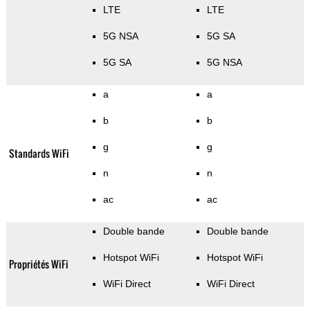
LTE
LTE
5G NSA
5G SA
5G SA
5G NSA
a
a
b
b
g
g
Standards WiFi
n
n
ac
ac
Double bande
Double bande
Hotspot WiFi
Hotspot WiFi
Propriétés WiFi
WiFi Direct
WiFi Direct