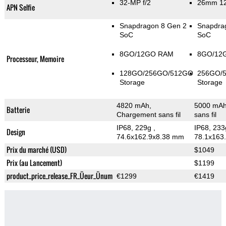
32-MP f/2
26mm 12
APN Selfie
Snapdragon 8 Gen 2
Snapdra
SoC
SoC
8GO/12GO RAM
8GO/12
Processeur, Memoire
128GO/256GO/512GO
256GO/
Storage
Storage
4820 mAh,
5000 mAh
Batterie
Chargement sans fil
sans fil
IP68, 229g
,
IP68, 23
Design
74.6x162.9x8.38 mm
78.1x163
Prix du marché (USD)
$1049
Prix (au Lancement)
$1199
product_price_release_FR_Üeur_Ünum
€1299
€1419