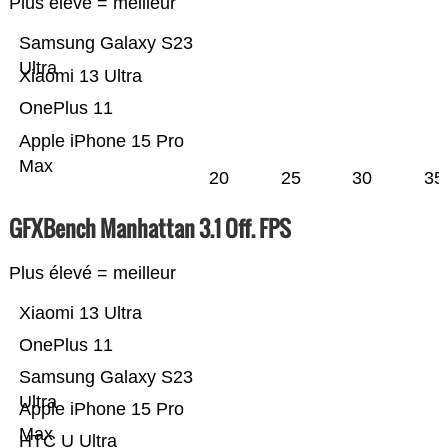
Plus élevé = meilleur
Samsung Galaxy S23
Ultra
Xiaomi 13 Ultra
OnePlus 11
Apple iPhone 15 Pro
Max
20
25
30
35
GFXBench Manhattan 3.1 Off. FPS
Plus élevé = meilleur
Xiaomi 13 Ultra
OnePlus 11
Samsung Galaxy S23
Ultra
Apple iPhone 15 Pro
Max
HTC U Ultra