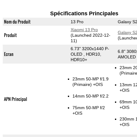
Spécifications Principales
Nom du Produit
13 Pro
Galaxy S2
Xiaomi 13 Pro
Galaxy S2
Produit
(Launched 2022-12-
(Launche
11)
6.73" 3200x1440 P-
6.8" 308
Ecran
OLED , HDR10,
AMOLED
HDR10+
23mm 20
(Primaire
23mm 50-MP f/1.9
(Primaire)
+OIS
13mm 12
+OIS
14mm 50-MP f/2.2
APN Principal
69mm 10
+OIS
75mm 50-MP f/2
+OIS
230mm 1
+OIS