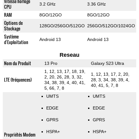
Vitesse horloge
3.2 GHz
3.36 GHz
CPU
RAM
8GO/12GO
8GO/12GO
Options de
128GO/256GO/512GO
256GO/512GO/1024GO
Stockage
Système
Android 13
Android 13
d'Exploitation
Reseau
Nom du Produit
13 Pro
Galaxy S23 Ultra
1, 12, 13, 17, 18, 19,
1, 12, 13, 17, 2, 20,
2, 20, 26, 28, 3, 32,
LTE (fréquences)
28, 3, 34, 38, 39, 4,
34, 38, 39, 4, 40, 41,
40, 41, 5, 7, 8
5, 66, 7, 8
UMTS
UMTS
EDGE
EDGE
GPRS
GPRS
HSPA+
HSPA+
Propriétés Modem