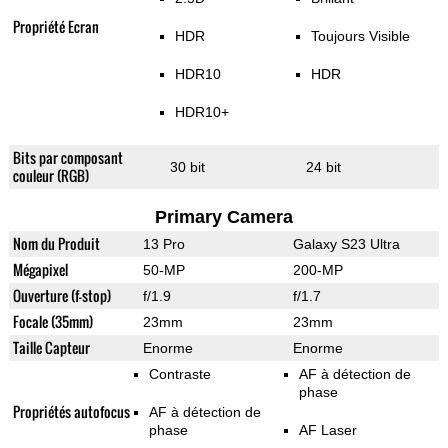
Propriété Ecran
HDR
Toujours Visible
HDR10
HDR
HDR10+
Bits par composant
30 bit
24 bit
couleur (RGB)
Primary Camera
Nom du Produit
13 Pro
Galaxy S23 Ultra
Mégapixel
50-MP
200-MP
Ouverture (f-stop)
f/1.9
f/1.7
Focale (35mm)
23mm
23mm
Taille Capteur
Enorme
Enorme
Contraste
AF à détection de
phase
Propriétés autofocus
AF à détection de
phase
AF Laser