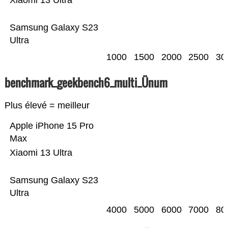
Xiaomi 13 Ultra
Samsung Galaxy S23
Ultra
1000
1500
2000
2500
30
benchmark_geekbench6_multi_Ünum
Plus élevé = meilleur
Apple iPhone 15 Pro
Max
Xiaomi 13 Ultra
Samsung Galaxy S23
Ultra
4000
5000
6000
7000
80