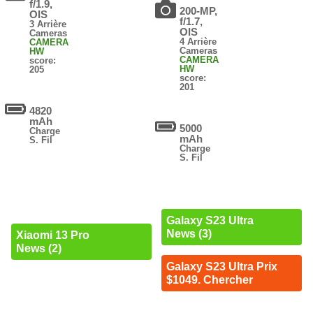
f/1.9,
200-MP,
OIS
f/1.7,
3 Arrière
OIS
Cameras
4 Arrière
CAMERA
Cameras
HW
CAMERA
score:
HW
205
score:
201
4820
mAh
5000
Charge
mAh
S. Fil
Charge
S. Fil
Galaxy S23 Ultra
News (3)
Xiaomi 13 Pro
News (2)
Galaxy S23 Ultra Prix
$1049. Chercher