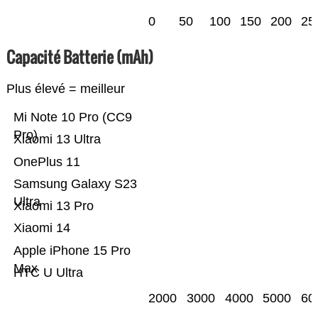
0
50
100
150
200
25
Capacité Batterie (mAh)
Plus élevé = meilleur
Mi Note 10 Pro (CC9
Pro)
Xiaomi 13 Ultra
OnePlus 11
Samsung Galaxy S23
Ultra
Xiaomi 13 Pro
Xiaomi 14
Apple iPhone 15 Pro
Max
HTC U Ultra
2000
3000
4000
5000
60