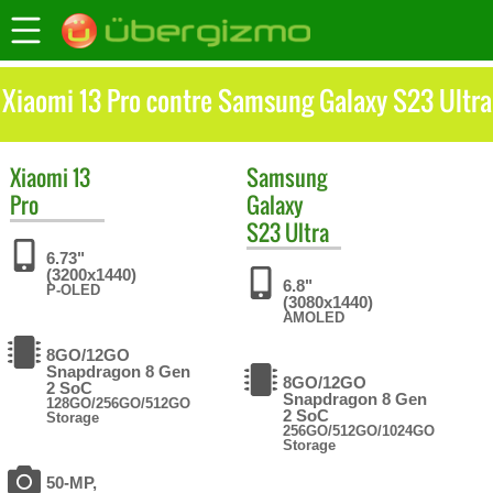
Xiaomi 13 Pro contre Samsung Galaxy S23 Ultra
Xiaomi
13
Samsung
Pro
Galaxy
S23 Ultra
6.73"
(3200x1440)
6.8"
P-OLED
(3080x1440)
AMOLED
8GO/12GO
Snapdragon 8 Gen
8GO/12GO
2 SoC
Snapdragon 8 Gen
128GO/256GO/512GO
2 SoC
Storage
256GO/512GO/1024GO
Storage
50-MP,