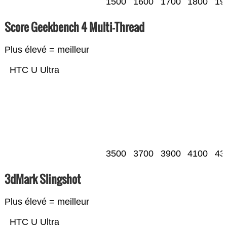
1500
1600
1700
1800
19
Score Geekbench 4 Multi-Thread
Plus élevé = meilleur
HTC U Ultra
3500
3700
3900
4100
43
3dMark Slingshot
Plus élevé = meilleur
HTC U Ultra