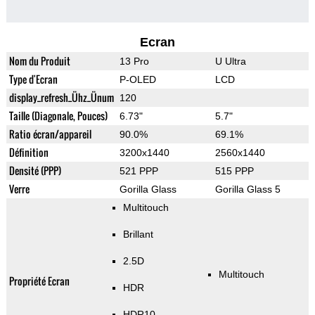
Ecran
Nom du Produit
13 Pro
U Ultra
Type d'Ecran
P-OLED
LCD
display_refresh_Ühz_Ünum
120
Taille (Diagonale, Pouces)
6.73"
5.7"
Ratio écran/appareil
90.0%
69.1%
Définition
3200x1440
2560x1440
Densité (PPP)
521 PPP
515 PPP
Verre
Gorilla Glass
Gorilla Glass 5
Multitouch
Brillant
2.5D
Multitouch
Propriété Ecran
HDR
HDR10