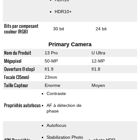
HDR10+
Bits par composant
30 bit
24 bit
couleur (RGB)
Primary Camera
Nom du Produit
13 Pro
U Ultra
Mégapixel
50-MP
12-MP
Ouverture (f-stop)
f/1.9
f/1.8
Focale (35mm)
23mm
Taille Capteur
Enorme
Moyen
Contraste
Propriétés autofocus
AF à détection de
phase
Autofocus
Stabilization Photo