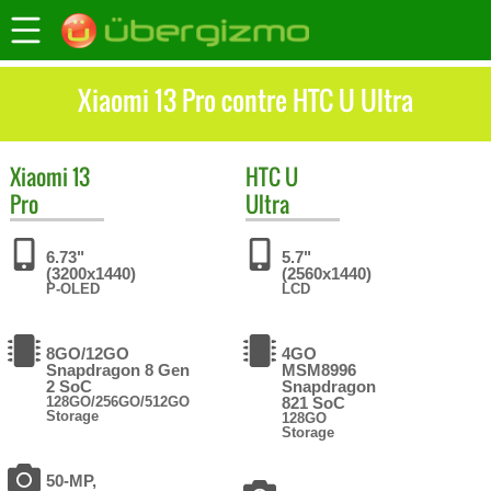
Xiaomi 13 Pro contre HTC U Ultra
Xiaomi
13
HTC
U
Pro
Ultra
6.73"
5.7"
(3200x1440)
(2560x1440)
P-OLED
LCD
8GO/12GO
4GO
Snapdragon 8 Gen
MSM8996
2 SoC
Snapdragon
128GO/256GO/512GO
821 SoC
Storage
128GO
Storage
50-MP,