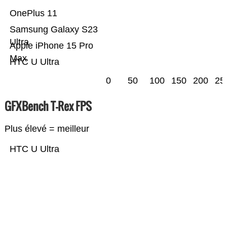
OnePlus 11
Samsung Galaxy S23
Ultra
Apple iPhone 15 Pro
Max
HTC U Ultra
0
50
100
150
200
25
GFXBench T-Rex FPS
Plus élevé = meilleur
HTC U Ultra