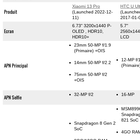
Xiaomi 13 Pro
HTC U Ult
Produit
(Launched 2022-12-
(Launche
11)
2017-01-
6.73" 3200x1440 P-
5.7"
Ecran
OLED , HDR10,
2560x14
HDR10+
LCD
23mm 50-MP f/1.9
(Primaire)
+OIS
12-MP f/
14mm 50-MP f/2.2
APN Principal
(Primaire
75mm 50-MP f/2
+OIS
32-MP f/2
16-MP
APN Selfie
MSM899
Snapdra
821 SoC
Snapdragon 8 Gen 2
SoC
4GO RA