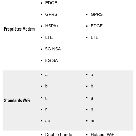
EDGE
GPRS
GPRS
HSPA+
EDGE
Propriétés Modem
LTE
LTE
5G NSA
5G SA
a
a
b
b
g
g
Standards WiFi
n
n
ac
ac
Double bande
Hotspot WiFi