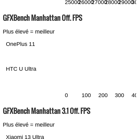
25000
26000
27000
28000
29000
30
GFXBench Manhattan Off. FPS
Plus élevé = meilleur
OnePlus 11
HTC U Ultra
0
100
200
300
40
GFXBench Manhattan 3.1 Off. FPS
Plus élevé = meilleur
Xiaomi 13 Ultra