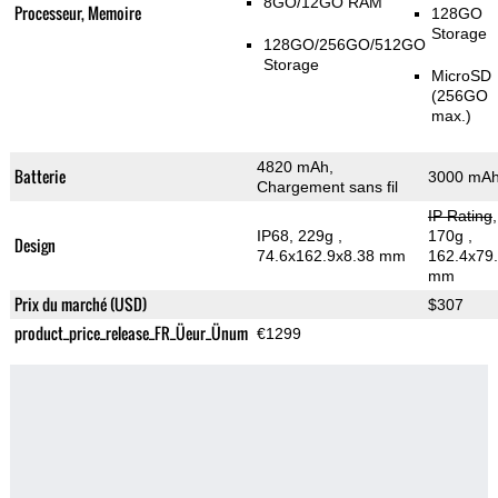
8GO/12GO RAM
Processeur, Memoire
128GO
Storage
128GO/256GO/512GO
Storage
MicroSD
(256GO
max.)
4820 mAh,
Batterie
3000 mA
Chargement sans fil
IP Rating
,
IP68, 229g
,
170g
,
Design
74.6x162.9x8.38 mm
162.4x79
mm
Prix du marché (USD)
$307
product_price_release_FR_Üeur_Ünum
€1299