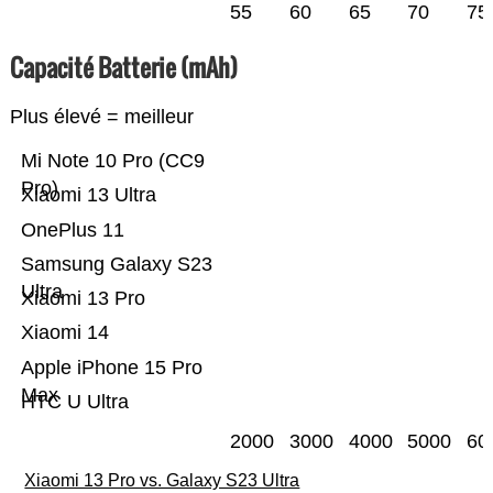
55
60
65
70
75
Capacité Batterie (mAh)
Plus élevé = meilleur
Mi Note 10 Pro (CC9
Pro)
Xiaomi 13 Ultra
OnePlus 11
Samsung Galaxy S23
Ultra
Xiaomi 13 Pro
Xiaomi 14
Apple iPhone 15 Pro
Max
HTC U Ultra
2000
3000
4000
5000
60
Xiaomi 13 Pro vs. Galaxy S23 Ultra