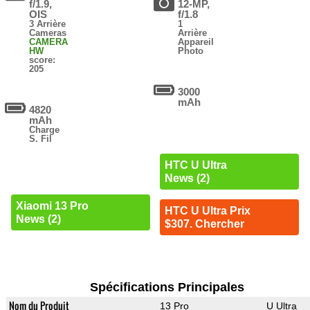
f/1.9,
12-MP,
OIS
f/1.8
3 Arrière
1
Cameras
Arrière
CAMERA
Appareil
HW
Photo
score:
205
3000
mAh
4820
mAh
Charge
S. Fil
HTC U Ultra
News (2)
Xiaomi 13 Pro
HTC U Ultra Prix
News (2)
$307. Chercher
Spécifications Principales
Nom du Produit
13 Pro
U Ultra