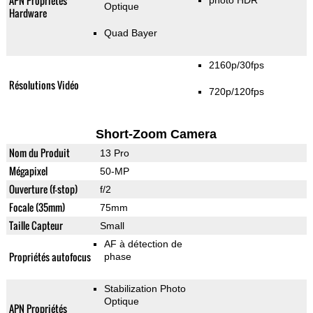
APN Propriétés
photo HDR
Optique
Hardware
Quad Bayer
2160p/30fps
Résolutions Vidéo
720p/120fps
Short-Zoom Camera
Nom du Produit
13 Pro
Mégapixel
50-MP
Ouverture (f-stop)
f/2
Focale (35mm)
75mm
Taille Capteur
Small
AF à détection de
Propriétés autofocus
phase
Stabilization Photo
Optique
APN Propriétés