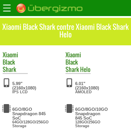
Xiaomi Black Shark contre Xiaomi Black Shark
Helo
Xiaomi
Xiaomi
Black
Black
Shark
Shark Helo
5.99"
6.01"
(2160x1080)
(2160x1080)
IPS LCD
AMOLED
6GO/8GO
6GO/8GO/10GO
Snapdragon 845
Snapdragon
SoC
845 SoC
64GO/128GO/256GO
128GO/256GO
Storage
Storage