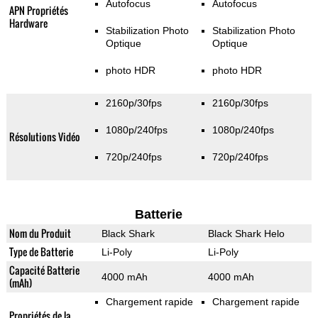
Autofocus
Autofocus
APN Propriétés
Hardware
Stabilization Photo
Stabilization Photo
Optique
Optique
photo HDR
photo HDR
2160p/30fps
2160p/30fps
1080p/240fps
1080p/240fps
Résolutions Vidéo
720p/240fps
720p/240fps
Batterie
Nom du Produit
Black Shark
Black Shark Helo
Type de Batterie
Li-Poly
Li-Poly
Capacité Batterie
4000 mAh
4000 mAh
(mAh)
Chargement rapide
Chargement rapide
Propriétés de la