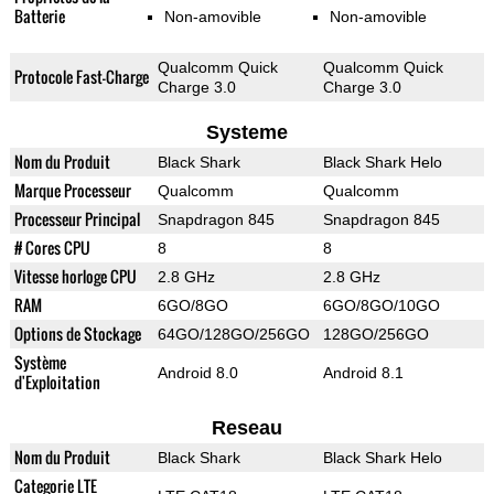
Batterie
Non-amovible
Non-amovible
Qualcomm Quick
Qualcomm Quick
Protocole Fast-Charge
Charge 3.0
Charge 3.0
Systeme
Nom du Produit
Black Shark
Black Shark Helo
Marque Processeur
Qualcomm
Qualcomm
Processeur Principal
Snapdragon 845
Snapdragon 845
# Cores CPU
8
8
Vitesse horloge CPU
2.8 GHz
2.8 GHz
RAM
6GO/8GO
6GO/8GO/10GO
Options de Stockage
64GO/128GO/256GO
128GO/256GO
Système
Android 8.0
Android 8.1
d'Exploitation
Reseau
Nom du Produit
Black Shark
Black Shark Helo
Categorie LTE