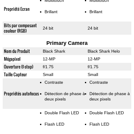
Multitouch
Multitouch
Propriété Ecran
Brillant
Brillant
Bits par composant
24 bit
24 bit
couleur (RGB)
Primary Camera
Nom du Produit
Black Shark
Black Shark Helo
Mégapixel
12-MP
12-MP
Ouverture (f-stop)
f/1.75
f/1.75
Taille Capteur
Small
Small
Contraste
Contraste
Propriétés autofocus
Détection de phase à
Détection de phase à
deux pixels
deux pixels
Double Flash LED
Double Flash LED
Flash LED
Flash LED