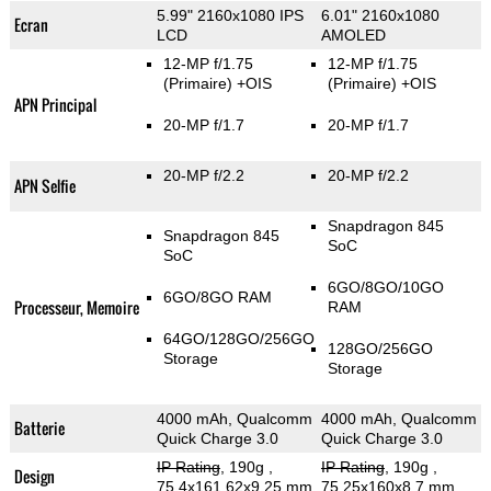
5.99" 2160x1080 IPS
6.01" 2160x1080
Ecran
LCD
AMOLED
12-MP f/1.75
12-MP f/1.75
(Primaire)
+OIS
(Primaire)
+OIS
APN Principal
20-MP f/1.7
20-MP f/1.7
20-MP f/2.2
20-MP f/2.2
APN Selfie
Snapdragon 845
Snapdragon 845
SoC
SoC
6GO/8GO/10GO
6GO/8GO RAM
Processeur, Memoire
RAM
64GO/128GO/256GO
128GO/256GO
Storage
Storage
4000 mAh, Qualcomm
4000 mAh, Qualcomm
Batterie
Quick Charge 3.0
Quick Charge 3.0
IP Rating
, 190g
,
IP Rating
, 190g
,
Design
75.4x161.62x9.25 mm
75.25x160x8.7 mm