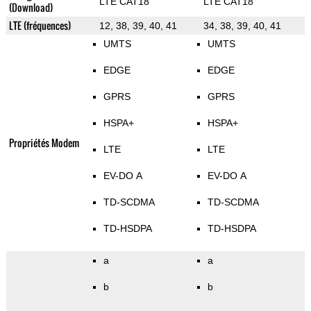
LTE CAT18
LTE CAT18
(Download)
LTE (fréquences)
12, 38, 39, 40, 41
34, 38, 39, 40, 41
UMTS
UMTS
EDGE
EDGE
GPRS
GPRS
HSPA+
HSPA+
Propriétés Modem
LTE
LTE
EV-DO A
EV-DO A
TD-SCDMA
TD-SCDMA
TD-HSDPA
TD-HSDPA
a
a
b
b