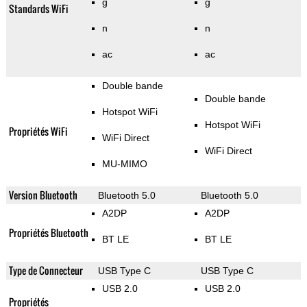
g
g
Standards WiFi
n
n
ac
ac
Double bande
Double bande
Hotspot WiFi
Hotspot WiFi
Propriétés WiFi
WiFi Direct
WiFi Direct
MU-MIMO
Version Bluetooth
Bluetooth 5.0
Bluetooth 5.0
A2DP
A2DP
Propriétés Bluetooth
BT LE
BT LE
Type de Connecteur
USB Type C
USB Type C
USB 2.0
USB 2.0
Propriétés