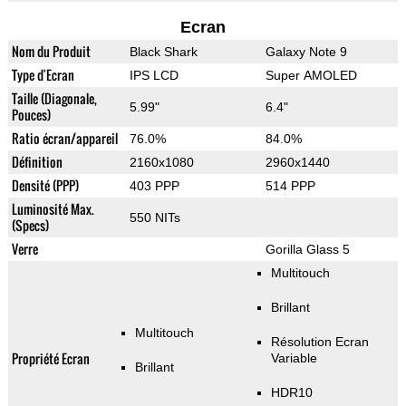
Ecran
Nom du Produit
Black Shark
Galaxy Note 9
Type d'Ecran
IPS LCD
Super AMOLED
Taille (Diagonale,
5.99"
6.4"
Pouces)
Ratio écran/appareil
76.0%
84.0%
Définition
2160x1080
2960x1440
Densité (PPP)
403 PPP
514 PPP
Luminosité Max.
550 NITs
(Specs)
Verre
Gorilla Glass 5
Multitouch
Brillant
Multitouch
Résolution Ecran
Propriété Ecran
Variable
Brillant
HDR10