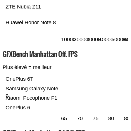
ZTE Nubia Z11
Huawei Honor Note 8
10000
20000
30000
40000
50000
60
GFXBench Manhattan Off. FPS
Plus élevé = meilleur
OnePlus 6T
Samsung Galaxy Note
9
Xiaomi Pocophone F1
OnePlus 6
65
70
75
80
85