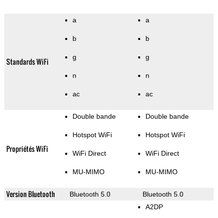
a
a
b
b
g
g
Standards WiFi
n
n
ac
ac
Double bande
Double bande
Hotspot WiFi
Hotspot WiFi
Propriétés WiFi
WiFi Direct
WiFi Direct
MU-MIMO
MU-MIMO
Version Bluetooth
Bluetooth 5.0
Bluetooth 5.0
A2DP