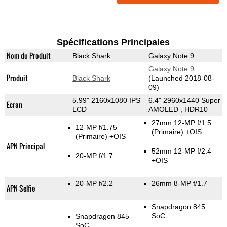
Spécifications Principales
Nom du Produit
Black Shark
Galaxy Note 9
Galaxy Note 9
Produit
Black Shark
(Launched 2018-08-
09)
5.99" 2160x1080 IPS
6.4" 2960x1440 Super
Ecran
LCD
AMOLED , HDR10
27mm 12-MP f/1.5
12-MP f/1.75
(Primaire)
+OIS
(Primaire)
+OIS
APN Principal
52mm 12-MP f/2.4
20-MP f/1.7
+OIS
20-MP f/2.2
26mm 8-MP f/1.7
APN Selfie
Snapdragon 845
SoC
Snapdragon 845
SoC