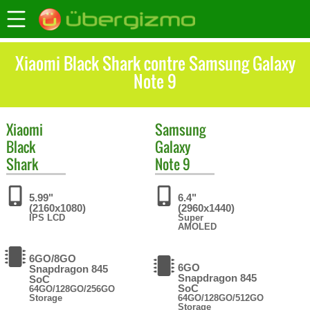
Xiaomi Black Shark contre Samsung Galaxy
Note 9
Xiaomi
Samsung
Black
Galaxy
Shark
Note 9
5.99"
6.4"
(2160x1080)
(2960x1440)
IPS LCD
Super
AMOLED
6GO/8GO
6GO
Snapdragon 845
Snapdragon 845
SoC
SoC
64GO/128GO/256GO
Storage
64GO/128GO/512GO
Storage