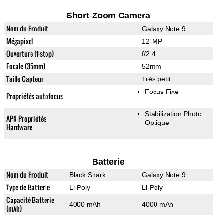
Short-Zoom Camera
Nom du Produit
Galaxy Note 9
Mégapixel
12-MP
Ouverture (f-stop)
f/2.4
Focale (35mm)
52mm
Taille Capteur
Très petit
Focus Fixe
Propriétés autofocus
Stabilization Photo
APN Propriétés
Optique
Hardware
Batterie
Nom du Produit
Black Shark
Galaxy Note 9
Type de Batterie
Li-Poly
Li-Poly
Capacité Batterie
4000 mAh
4000 mAh
(mAh)