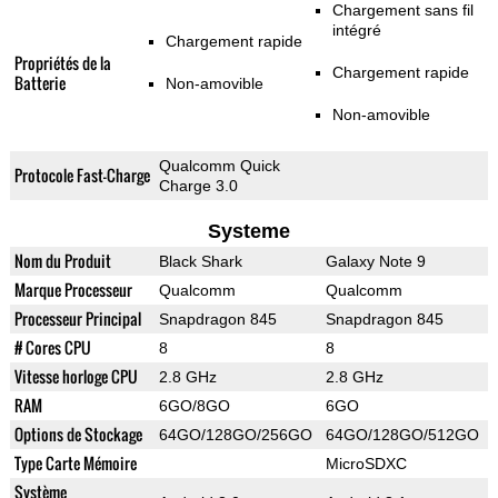
Chargement sans fil
intégré
Chargement rapide
Propriétés de la
Chargement rapide
Batterie
Non-amovible
Non-amovible
Qualcomm Quick
Protocole Fast-Charge
Charge 3.0
Systeme
Nom du Produit
Black Shark
Galaxy Note 9
Marque Processeur
Qualcomm
Qualcomm
Processeur Principal
Snapdragon 845
Snapdragon 845
# Cores CPU
8
8
Vitesse horloge CPU
2.8 GHz
2.8 GHz
RAM
6GO/8GO
6GO
Options de Stockage
64GO/128GO/256GO
64GO/128GO/512GO
Type Carte Mémoire
MicroSDXC
Système