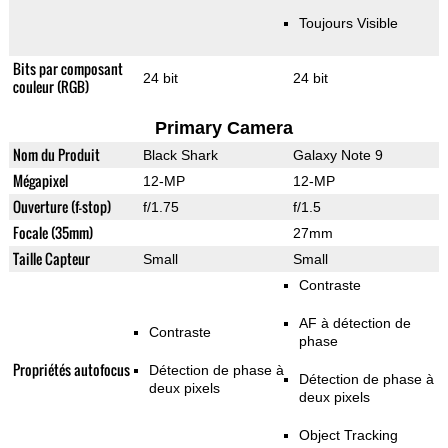
Toujours Visible
Bits par composant
24 bit
24 bit
couleur (RGB)
Primary Camera
Nom du Produit
Black Shark
Galaxy Note 9
Mégapixel
12-MP
12-MP
Ouverture (f-stop)
f/1.75
f/1.5
Focale (35mm)
27mm
Taille Capteur
Small
Small
Contraste
AF à détection de
Contraste
phase
Propriétés autofocus
Détection de phase à
Détection de phase à
deux pixels
deux pixels
Object Tracking