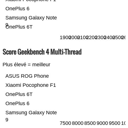
OnePlus 6
Samsung Galaxy Note
9
OnePlus 6T
1900
2000
2100
2200
2300
2400
2500
26
Score Geekbench 4 Multi-Thread
Plus élevé = meilleur
ASUS ROG Phone
Xiaomi Pocophone F1
OnePlus 6T
OnePlus 6
Samsung Galaxy Note
9
7500
8000
8500
9000
9500
10