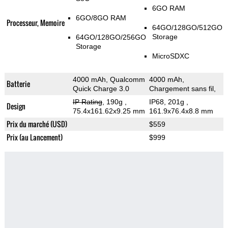
6GO RAM
6GO/8GO RAM
Processeur, Memoire
64GO/128GO/512GO
Storage
64GO/128GO/256GO
Storage
MicroSDXC
4000 mAh, Qualcomm
4000 mAh,
Batterie
Quick Charge 3.0
Chargement sans fil,
IP Rating
, 190g
,
IP68, 201g
,
Design
75.4x161.62x9.25 mm
161.9x76.4x8.8 mm
Prix du marché (USD)
$559
Prix (au Lancement)
$999