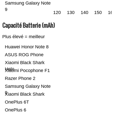
Samsung Galaxy Note
9
120
130
140
150
16
Capacité Batterie (mAh)
Plus élevé = meilleur
Huawei Honor Note 8
ASUS ROG Phone
Xiaomi Black Shark
Helo
Xiaomi Pocophone F1
Razer Phone 2
Samsung Galaxy Note
9
Xiaomi Black Shark
OnePlus 6T
OnePlus 6