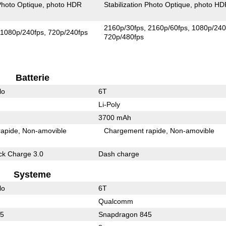
 Photo Optique
photo HDR
Stabilization Photo Optique
photo HD
2160p/30fps
2160p/60fps
1080p/240
1080p/240fps
720p/240fps
720p/480fps
Batterie
lo
6T
Li-Poly
3700 mAh
rapide
Non-amovible
Chargement rapide
Non-amovible
k Charge 3.0
Dash charge
Systeme
lo
6T
Qualcomm
45
Snapdragon 845