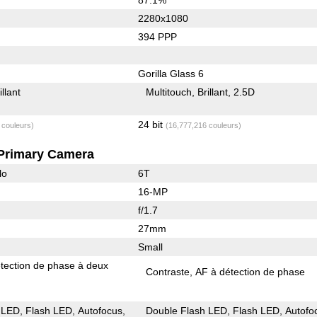
2280x1080
394 PPP
Gorilla Glass 6
illant
Multitouch
Brillant
2.5D
24 bit
 couleurs)
(16,777,216 couleurs)
Primary Camera
lo
6T
16-MP
f/1.7
27mm
Small
tection de phase à deux
Contraste
AF à détection de phase
 LED
Flash LED
Autofocus
Double Flash LED
Flash LED
Autofo