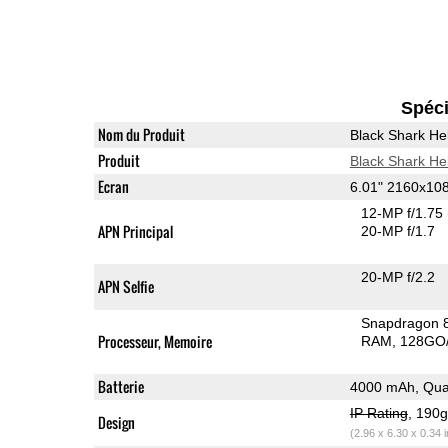
Spéci
Nom du Produit
Black Shark He
Produit
Black Shark He
Ecran
6.01" 2160x1
12-MP f/1.75
APN Principal
20-MP f/1.7
20-MP f/2.2
APN Selfie
Snapdragon 
Processeur, Memoire
RAM
128GO/
Batterie
4000 mAh, Qua
IP Rating
, 190
Design
(2.96 x 6.30 x 0.34 