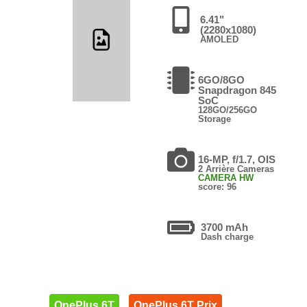
6.41"
(2280x1080)
AMOLED
6GO/8GO
Snapdragon 845
SoC
128GO/256GO
Storage
16-MP, f/1.7, OIS
2 Arrière Cameras
CAMERA HW
score: 96
3700 mAh
Dash charge
OnePlus 6T
OnePlus 6T Prix