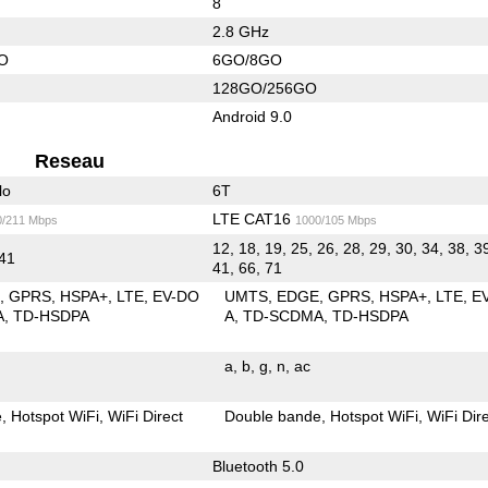
8
2.8 GHz
O
6GO/8GO
128GO/256GO
Android 9.0
Reseau
lo
6T
LTE CAT16
0/211 Mbps
1000/105 Mbps
12, 18, 19, 25, 26, 28, 29, 30, 34, 38, 3
 41
41, 66, 71
E
GPRS
HSPA+
LTE
EV-DO
UMTS
EDGE
GPRS
HSPA+
LTE
E
A
TD-HSDPA
A
TD-SCDMA
TD-HSDPA
a
b
g
n
ac
e
Hotspot WiFi
WiFi Direct
Double bande
Hotspot WiFi
WiFi Dir
Bluetooth 5.0