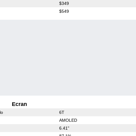
$349
$549
Ecran
lo
6T
AMOLED
6.41"
87.1%