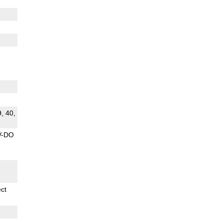
9, 40,
V-DO
ect