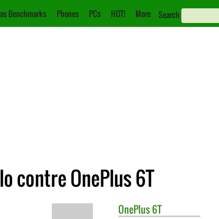
as Benchmarks
Phones
PCs
HOT!
More
Search
lo contre OnePlus 6T
OnePlus
6T