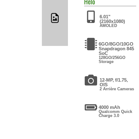
Helo
6.01"
(2160x1080)
AMOLED
6GO/8GO/10GO
Snapdragon 845
SoC
128GO/256GO
Storage
12-MP, f/1.75,
OIS
2 Arrière Cameras
4000 mAh
Qualcomm Quick
Charge 3.0