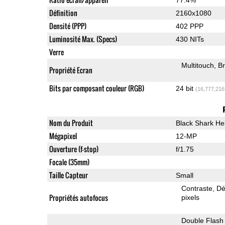
Définition
2160x1080
Densité (PPP)
402 PPP
Luminosité Max. (Specs)
430 NITs
Verre
Multitouch
Br
Propriété Ecran
Bits par composant couleur (RGB)
24 bit
(16,777,216
Nom du Produit
Black Shark He
Mégapixel
12-MP
Ouverture (f-stop)
f/1.75
Focale (35mm)
Taille Capteur
Small
Contraste
Dé
Propriétés autofocus
pixels
Double Flash