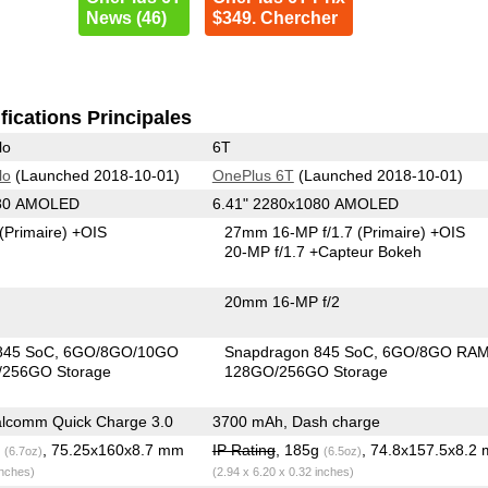
News (46)
$349. Chercher
fications Principales
lo
6T
lo
(Launched 2018-10-01)
OnePlus 6T
(Launched 2018-10-01)
080 AMOLED
6.41" 2280x1080 AMOLED
(Primaire)
+OIS
27mm 16-MP f/1.7
(Primaire)
+OIS
20-MP f/1.7
+Capteur Bokeh
20mm 16-MP f/2
845 SoC
6GO/8GO/10GO
Snapdragon 845 SoC
6GO/8GO RA
256GO Storage
128GO/256GO Storage
lcomm Quick Charge 3.0
3700 mAh, Dash charge
g
, 75.25x160x8.7 mm
IP Rating
, 185g
, 74.8x157.5x8.2
(6.7oz)
(6.5oz)
inches)
(2.94 x 6.20 x 0.32 inches)