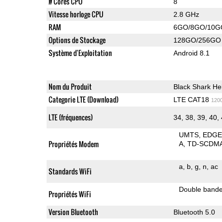
# Cores CPU
8
Vitesse horloge CPU
2.8 GHz
RAM
6GO/8GO/10G
Options de Stockage
128GO/256GO
Système d'Exploitation
Android 8.1
Nom du Produit
Black Shark He
Categorie LTE (Download)
LTE CAT18
120
LTE (fréquences)
34, 38, 39, 40,
UMTS
EDG
Propriétés Modem
A
TD-SCDM
a
b
g
n
ac
Standards WiFi
Double band
Propriétés WiFi
Version Bluetooth
Bluetooth 5.0