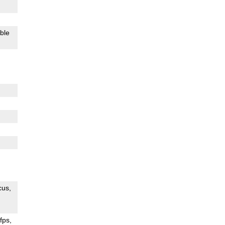
ible
cus
fps