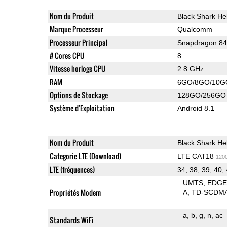
Nom du Produit
Black Shark He
Marque Processeur
Qualcomm
Processeur Principal
Snapdragon 8
# Cores CPU
8
Vitesse horloge CPU
2.8 GHz
RAM
6GO/8GO/10G
Options de Stockage
128GO/256GO
Système d'Exploitation
Android 8.1
Nom du Produit
Black Shark He
Categorie LTE (Download)
LTE CAT18
120
LTE (fréquences)
34, 38, 39, 40,
UMTS
EDG
Propriétés Modem
A
TD-SCDM
a
b
g
n
ac
Standards WiFi