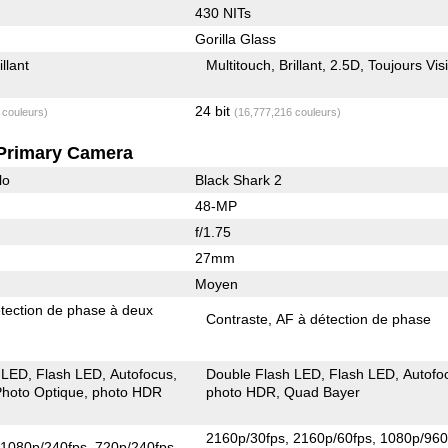
430 NITs
Gorilla Glass
illant
Multitouch
Brillant
2.5D
Toujours Vis
24 bit
 couleurs)
(16,777,216 couleurs)
Primary Camera
lo
Black Shark 2
48-MP
f/1.75
27mm
Moyen
tection de phase à deux
Contraste
AF à détection de phase
 LED
Flash LED
Autofocus
Double Flash LED
Flash LED
Autofo
 Photo Optique
photo HDR
photo HDR
Quad Bayer
2160p/30fps
2160p/60fps
1080p/960
1080p/240fps
720p/240fps