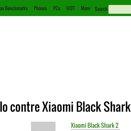
as Benchmarks
Phones
PCs
HOT!
More
Search
lo contre Xiaomi Black Shark
Xiaomi
Black Shark 2