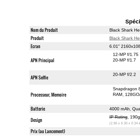
Spéci
Nom du Produit
Black Shark He
Produit
Black Shark He
Ecran
6.01" 2160x1
12-MP f/1.75
APN Principal
20-MP f/1.7
20-MP f/2.2
APN Selfie
Snapdragon 
Processeur, Memoire
RAM
128GO/
Batterie
4000 mAh, Qua
IP Rating
, 190
Design
(2.96 x 6.30 x 0.34 
Prix (au Lancement)