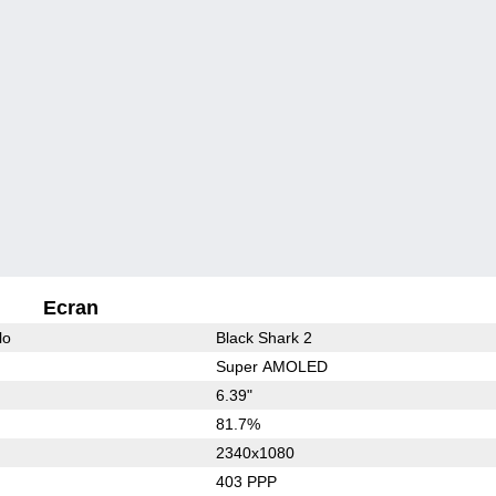
Ecran
lo
Black Shark 2
Super AMOLED
6.39"
81.7%
2340x1080
403 PPP