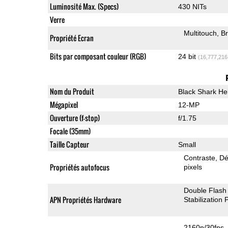
Luminosité Max. (Specs)
430 NITs
Verre
Multitouch
Br
Propriété Ecran
Bits par composant couleur (RGB)
24 bit
(16,777,216
Nom du Produit
Black Shark He
Mégapixel
12-MP
Ouverture (f-stop)
f/1.75
Focale (35mm)
Taille Capteur
Small
Contraste
Dé
Propriétés autofocus
pixels
Double Flash
APN Propriétés Hardware
Stabilization
2160p/30fps