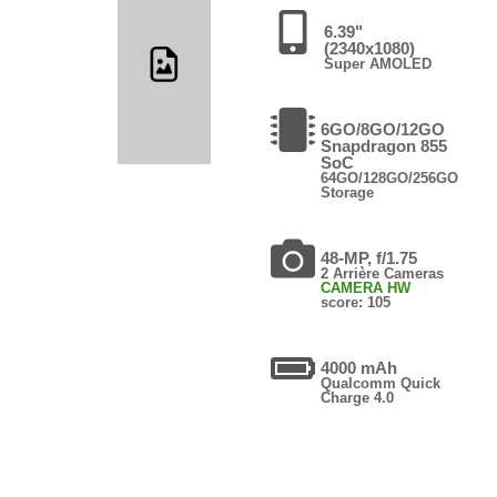
6.39"
(2340x1080)
Super AMOLED
6GO/8GO/12GO
Snapdragon 855
SoC
64GO/128GO/256GO
Storage
48-MP, f/1.75
2 Arrière Cameras
CAMERA HW
score: 105
4000 mAh
Qualcomm Quick
Charge 4.0