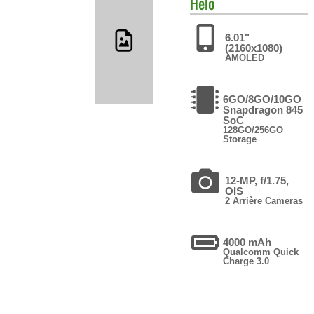
Helo
6.01"
(2160x1080)
AMOLED
6GO/8GO/10GO
Snapdragon 845
SoC
128GO/256GO
Storage
12-MP, f/1.75,
OIS
2 Arrière Cameras
4000 mAh
Qualcomm Quick
Charge 3.0