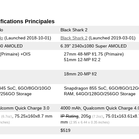
fications Principales
lo
Black Shark 2
lo
(Launched 2018-10-01)
Black Shark 2
(Launched 2019-03-01)
080 AMOLED
6.39" 2340x1080 Super AMOLED
(Primaire)
+OIS
27mm 48-MP f/1.75
(Primaire)
51mm 12-MP f/2.2
18mm 20-MP f/2
845 SoC
6GO/8GO/10GO
Snapdragon 855 SoC
6GO/8GO/12
256GO Storage
RAM
64GO/128GO/256GO Storage
lcomm Quick Charge 3.0
4000 mAh, Qualcomm Quick Charge 4.
g
, 75.25x160x8.7 mm
IP Rating
, 205g
, 75.01x163.61x8
(6.7oz)
(7.2oz)
mm
inches)
(2.95 x 6.44 x 0.35 inches)
$519