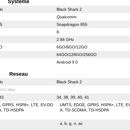
Systeme
lo
Black Shark 2
Qualcomm
45
Snapdragon 855
8
2.84 GHz
O
6GO/8GO/12GO
64GO/128GO/256GO
Android 9.0
Reseau
lo
Black Shark 2
0/211 Mbps
 41
34, 38, 39, 40, 41
E
GPRS
HSPA+
LTE
EV-DO
UMTS
EDGE
GPRS
HSPA+
LTE
E
A
TD-HSDPA
A
TD-SCDMA
TD-HSDPA
a
b
g
n
ac