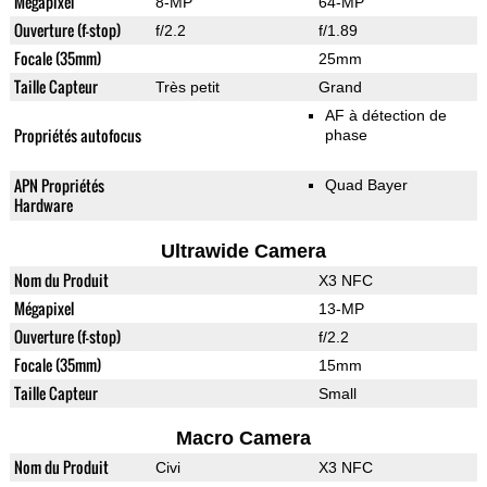
Mégapixel
8-MP
64-MP
Ouverture (f-stop)
f/2.2
f/1.89
Focale (35mm)
25mm
Taille Capteur
Très petit
Grand
AF à détection de
Propriétés autofocus
phase
APN Propriétés
Quad Bayer
Hardware
Ultrawide Camera
Nom du Produit
X3 NFC
Mégapixel
13-MP
Ouverture (f-stop)
f/2.2
Focale (35mm)
15mm
Taille Capteur
Small
Macro Camera
Nom du Produit
Civi
X3 NFC