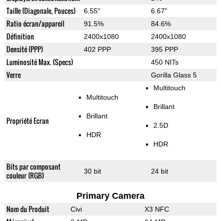
Taille (Diagonale, Pouces)
6.55"
6.67"
Ratio écran/appareil
91.5%
84.6%
Définition
2400x1080
2400x1080
Densité (PPP)
402 PPP
395 PPP
Luminosité Max. (Specs)
450 NITs
Verre
Gorilla Glass 5
Multitouch
Multitouch
Brillant
Brillant
Propriété Ecran
2.5D
HDR
HDR
Bits par composant
30 bit
24 bit
couleur (RGB)
Primary Camera
Nom du Produit
Civi
X3 NFC