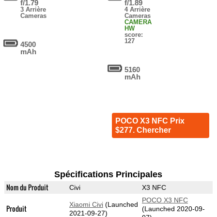
f/1.79
f/1.89
3 Arrière
4 Arrière
Cameras
Cameras
CAMERA
HW
score:
127
4500
mAh
5160
mAh
POCO X3 NFC Prix
$277. Chercher
Spécifications Principales
Nom du Produit
Civi
X3 NFC
POCO X3 NFC
Xiaomi Civi
(Launched
Produit
(Launched 2020-09-
2021-09-27)