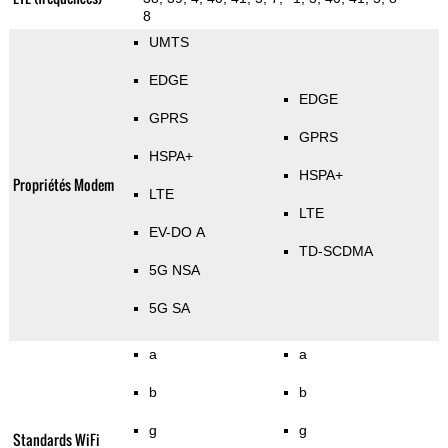
8
UMTS
EDGE
EDGE
GPRS
GPRS
HSPA+
HSPA+
Propriétés Modem
LTE
LTE
EV-DO A
TD-SCDMA
5G NSA
5G SA
a
a
b
b
g
g
Standards WiFi