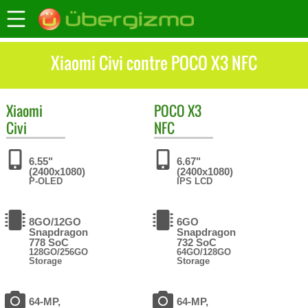
Xiaomi Civi contre POCO X3 NFC
Xiaomi
POCO
X3
Civi
NFC
6.55"
6.67"
(2400x1080)
(2400x1080)
P-OLED
IPS LCD
8GO/12GO
6GO
Snapdragon
Snapdragon
778 SoC
732 SoC
128GO/256GO
64GO/128GO
Storage
Storage
64-MP,
64-MP,