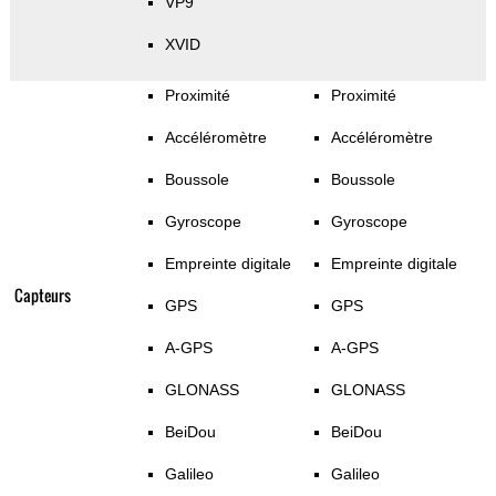
VP9
XVID
Proximité
Proximité
Accéléromètre
Accéléromètre
Boussole
Boussole
Gyroscope
Gyroscope
Empreinte digitale
Empreinte digitale
Capteurs
GPS
GPS
A-GPS
A-GPS
GLONASS
GLONASS
BeiDou
BeiDou
Galileo
Galileo