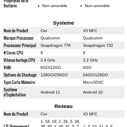
Propriétés de la
Batterie
Non-amovible
Non-amovible
Systeme
Nom du Produit
Civi
X3 NFC
Marque Processeur
Qualcomm
Qualcomm
Processeur Principal
Snapdragon 778
Snapdragon 732
# Cores CPU
8
8
Vitesse horloge CPU
2.4 GHz
2.2 GHz
RAM
8GO/12GO
6GO
Options de Stockage
128GO/256GO
64GO/128GO
Type Carte Mémoire
MicroSDXC
Système
Android 11
Android 10
d'Exploitation
Reseau
Nom du Produit
Civi
X3 NFC
1, 18, 19, 2, 26, 3, 34,
LTE (fréquences)
38, 39, 4, 40, 41, 5, 7,
1, 3, 40, 41, 5, 8