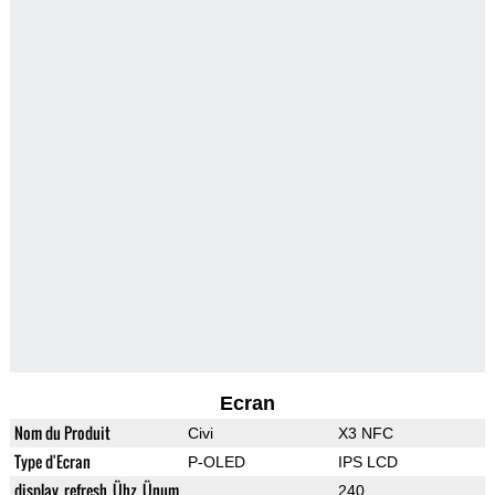
Ecran
Nom du Produit
Civi
X3 NFC
Type d'Ecran
P-OLED
IPS LCD
display_refresh_Ühz_Ünum
240