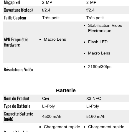
Mégapixel
2-MP
2-MP
Ouverture (f-stop)
f/2.4
f/2.4
Taille Capteur
Très petit
Très petit
Stabilisation Video
Electronique
APN Propriétés
Macro Lens
Flash LED
Hardware
Macro Lens
2160p/30fps
Résolutions Vidéo
Batterie
Nom du Produit
Civi
X3 NFC
Type de Batterie
Li-Poly
Li-Poly
Capacité Batterie
4500 mAh
5160 mAh
(mAh)
Chargement rapide
Chargement rapide