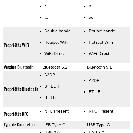
n
n
ac
ac
Double bande
Double bande
Hotspot WiFi
Hotspot WiFi
Propriétés WiFi
WiFi Direct
WiFi Direct
Version Bluetooth
Bluetooth 5.2
Bluetooth 5.1
A2DP
A2DP
BT EDR
Propriétés Bluetooth
BT LE
BT LE
NFC Présent
NFC Présent
Propriétés NFC
Type de Connecteur
USB Type C
USB Type C
USB 2.0
USB 2.0