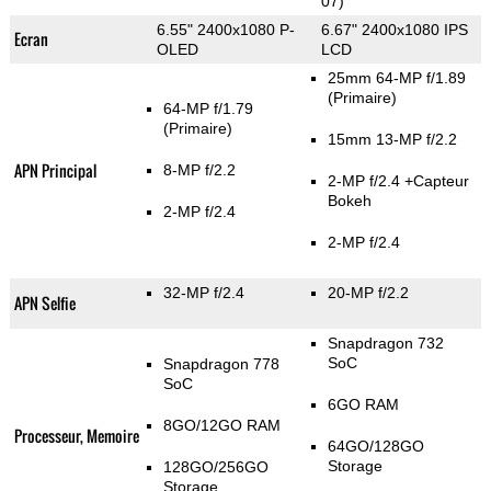
07)
6.55" 2400x1080 P-
6.67" 2400x1080 IPS
Ecran
OLED
LCD
25mm 64-MP f/1.89
(Primaire)
64-MP f/1.79
(Primaire)
15mm 13-MP f/2.2
APN Principal
8-MP f/2.2
2-MP f/2.4
+Capteur
Bokeh
2-MP f/2.4
2-MP f/2.4
32-MP f/2.4
20-MP f/2.2
APN Selfie
Snapdragon 732
SoC
Snapdragon 778
SoC
6GO RAM
8GO/12GO RAM
Processeur, Memoire
64GO/128GO
Storage
128GO/256GO
Storage