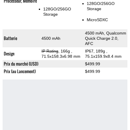
Processeur, Memoire
128GO/256GO
Storage
128GO/256GO
Storage
MicroSDXC
4500 mAh, Qualcomm
Batterie
4500 mAh
Quick Charge 2.0,
AFC
IP Rating
, 166g
,
IP67, 189g
,
Design
71.5x158.3x6.98 mm
75.1x159.9x8.4 mm
Prix du marché (USD)
$499.99
Prix (au Lancement)
$499.99