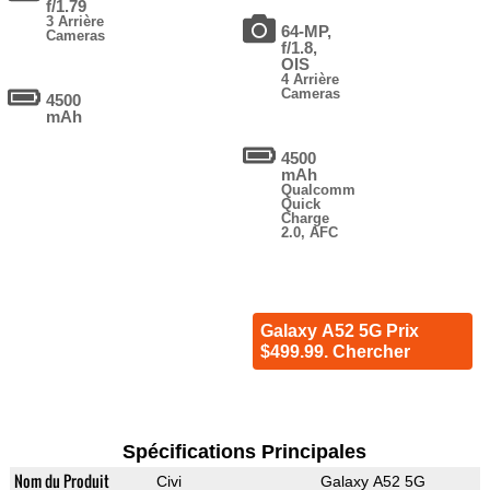
f/1.79
3 Arrière
64-MP,
Cameras
f/1.8,
OIS
4 Arrière
Cameras
4500
mAh
4500
mAh
Qualcomm
Quick
Charge
2.0, AFC
Galaxy A52 5G Prix
$499.99. Chercher
Spécifications Principales
Nom du Produit
Civi
Galaxy A52 5G