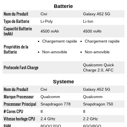
Batterie
Nom du Produit
Civi
Galaxy A52 5G
Type de Batterie
Li-Poly
Li-Ion
Capacité Batterie
4500 mAh
4500 mAh
(mAh)
Chargement rapide
Chargement rapide
Propriétés de la
Batterie
Non-amovible
Non-amovible
Qualcomm Quick
Protocole Fast-Charge
Charge 2.0, AFC
Systeme
Nom du Produit
Civi
Galaxy A52 5G
Marque Processeur
Qualcomm
Qualcomm
Processeur Principal
Snapdragon 778
Snapdragon 750
# Cores CPU
8
8
Vitesse horloge CPU
2.4 GHz
2.2 GHz
RAM
8GO/12GO
6GO/8GO