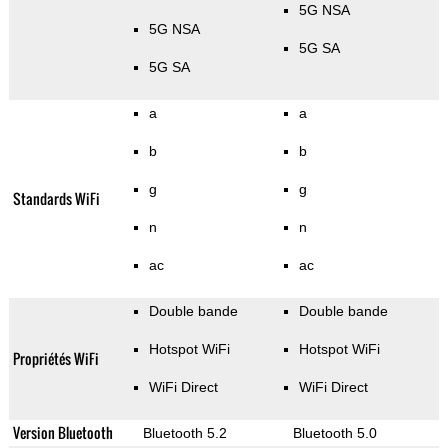
5G NSA
5G NSA
5G SA
5G SA
a
a
b
b
g
g
Standards WiFi
n
n
ac
ac
Double bande
Double bande
Hotspot WiFi
Hotspot WiFi
Propriétés WiFi
WiFi Direct
WiFi Direct
Version Bluetooth
Bluetooth 5.2
Bluetooth 5.0