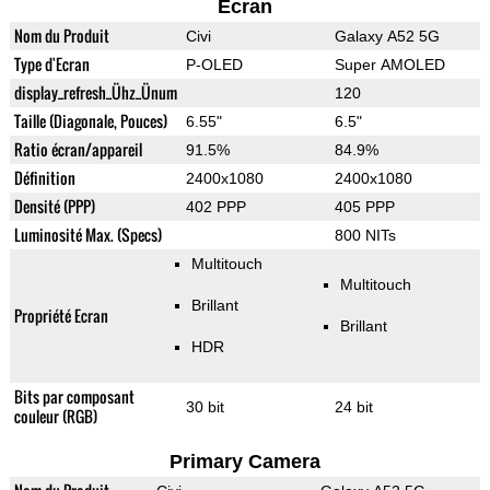
Ecran
Nom du Produit
Civi
Galaxy A52 5G
Type d'Ecran
P-OLED
Super AMOLED
display_refresh_Ühz_Ünum
120
Taille (Diagonale, Pouces)
6.55"
6.5"
Ratio écran/appareil
91.5%
84.9%
Définition
2400x1080
2400x1080
Densité (PPP)
402 PPP
405 PPP
Luminosité Max. (Specs)
800 NITs
Multitouch
Multitouch
Brillant
Propriété Ecran
Brillant
HDR
Bits par composant
30 bit
24 bit
couleur (RGB)
Primary Camera