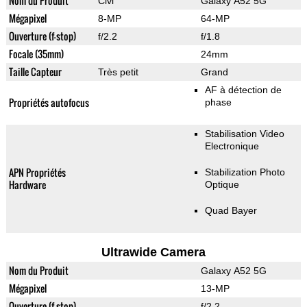
Nom du Produit
Civi
Galaxy A52 5G
Mégapixel
8-MP
64-MP
Ouverture (f-stop)
f/2.2
f/1.8
Focale (35mm)
24mm
Taille Capteur
Très petit
Grand
AF à détection de
Propriétés autofocus
phase
Stabilisation Video
Electronique
APN Propriétés
Stabilization Photo
Hardware
Optique
Quad Bayer
Ultrawide Camera
Nom du Produit
Galaxy A52 5G
Mégapixel
13-MP
Ouverture (f-stop)
f/2.2