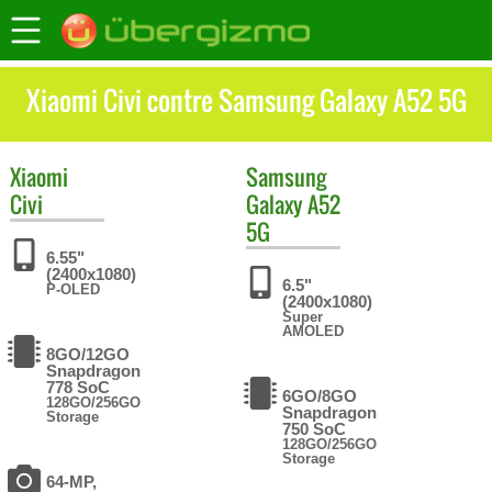
Xiaomi Civi contre Samsung Galaxy A52 5G
Xiaomi
Samsung
Civi
Galaxy A52
5G
6.55"
(2400x1080)
6.5"
P-OLED
(2400x1080)
Super
AMOLED
8GO/12GO
Snapdragon
778 SoC
6GO/8GO
128GO/256GO
Snapdragon
Storage
750 SoC
128GO/256GO
Storage
64-MP,