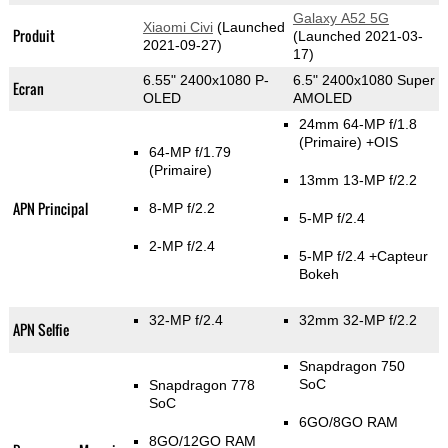
Galaxy A52 5G
Xiaomi Civi
(Launched
Produit
(Launched 2021-03-
2021-09-27)
17)
6.55" 2400x1080 P-
6.5" 2400x1080 Super
Ecran
OLED
AMOLED
24mm 64-MP f/1.8
(Primaire)
+OIS
64-MP f/1.79
(Primaire)
13mm 13-MP f/2.2
APN Principal
8-MP f/2.2
5-MP f/2.4
2-MP f/2.4
5-MP f/2.4
+Capteur
Bokeh
32-MP f/2.4
32mm 32-MP f/2.2
APN Selfie
Snapdragon 750
SoC
Snapdragon 778
SoC
6GO/8GO RAM
8GO/12GO RAM