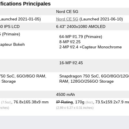
fications Principales
Nord CE 5G
Launched 2021-01-05)
Nord CE 5G
(Launched 2021-06-10)
80 IPS LCD
6.43" 2400x1080 AMOLED
5
(Primaire)
64-MP f/1.79
(Primaire)
8-MP f/2.25
apteur Bokeh
2-MP f/2.4
+Capteur Monochrome
16-MP f/2.45
750 SoC
6GO/8GO RAM
Snapdragon 750 SoC
6GO/8GO/12
Storage
RAM
128GO/256GO Storage
4500 mAh
g
, 76.8x165.38x9 mm
IP Rating
, 170g
, 73.5x159.2x7.9 
(7.5oz)
(6oz)
inches)
(2.89 x 6.27 x 0.31 inches)