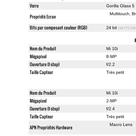
Verre
Gorilla Glass 5
Multitouch
Br
Propriété Ecran
Bits par composant couleur (RGB)
24 bit
(16,777,216
Nom du Produit
Mi 10i
Mégapixel
8-MP
Ouverture (f-stop)
f/2.2
Taille Capteur
Très petit
Nom du Produit
Mi 10i
Mégapixel
2-MP
Ouverture (f-stop)
f/2.4
Taille Capteur
Très petit
Macro Lens
APN Propriétés Hardware