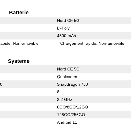
Batterie
Nord CE 5G
Li-Poly
4500 mAh
rapide
Non-amovible
Chargement rapide
Non-amovible
Systeme
Nord CE 5G
Qualcomm
50
Snapdragon 750
8
2.2 GHz
6GO/8GO/12GO
128GO/256GO
Android 11