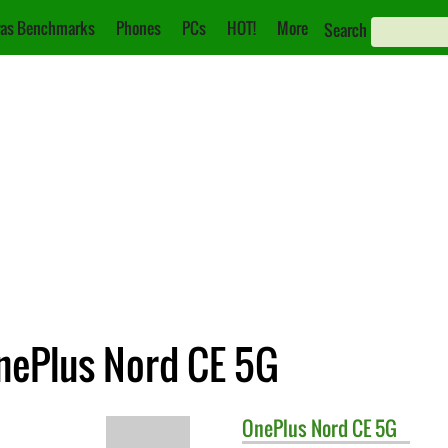
as Benchmarks
Phones
PCs
HOT!
More
Search
OnePlus Nord CE 5G
OnePlus
Nord CE 5G