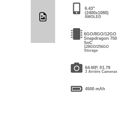
6.43"
(2400x1080)
AMOLED
6GO/8GO/12GO
Snapdragon 750
SoC
128GO/256GO
Storage
64-MP, f/1.79
3 Arrière Cameras
4500 mAh