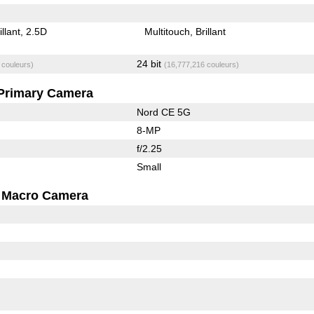
illant
2.5D
Multitouch
Brillant
24 bit
 couleurs)
(16,777,216 couleurs)
Primary Camera
Nord CE 5G
8-MP
f/2.25
Small
Macro Camera