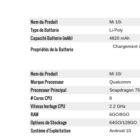
Nom du Produit
Mi 10i
Type de Batterie
Li-Poly
Capacité Batterie (mAh)
4820 mAh
Chargement 
Propriétés de la Batterie
Nom du Produit
Mi 10i
Marque Processeur
Qualcomm
Processeur Principal
Snapdragon 7
# Cores CPU
8
Vitesse horloge CPU
2.2 GHz
RAM
6GO/8GO
Options de Stockage
64GO/128GO
Système d'Exploitation
Android 10