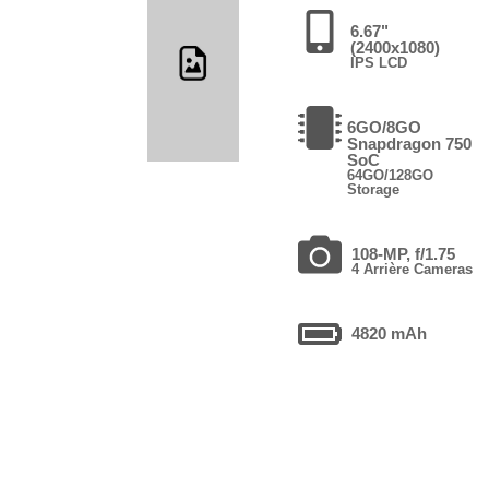
6.67"
(2400x1080)
IPS LCD
6GO/8GO
Snapdragon 750
SoC
64GO/128GO
Storage
108-MP, f/1.75
4 Arrière Cameras
4820 mAh