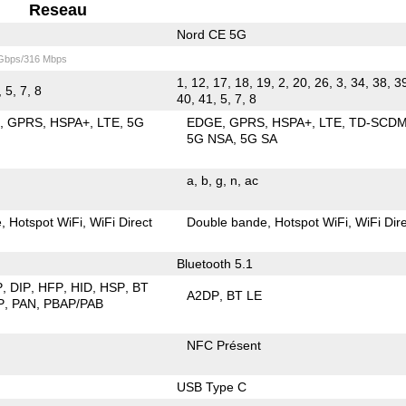
Reseau
Nord CE 5G
 Gbps/316 Mbps
1, 12, 17, 18, 19, 2, 20, 26, 3, 34, 38, 39
 5, 7, 8
40, 41, 5, 7, 8
E
GPRS
HSPA+
LTE
5G
EDGE
GPRS
HSPA+
LTE
TD-SCD
5G NSA
5G SA
a
b
g
n
ac
e
Hotspot WiFi
WiFi Direct
Double bande
Hotspot WiFi
WiFi Dir
Bluetooth 5.1
P
DIP
HFP
HID
HSP
BT
A2DP
BT LE
P
PAN
PBAP/PAB
NFC Présent
USB Type C