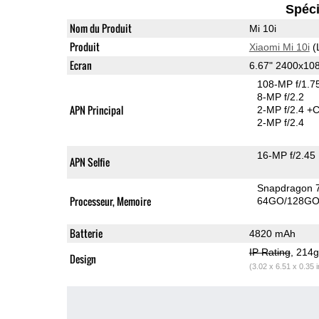
Spéci
Nom du Produit
Mi 10i
Produit
Xiaomi Mi 10i
(
Ecran
6.67" 2400x10
108-MP f/1.7
8-MP f/2.2
APN Principal
2-MP f/2.4
+C
2-MP f/2.4
16-MP f/2.45
APN Selfie
Snapdragon 
Processeur, Memoire
64GO/128GO 
Batterie
4820 mAh
IP Rating
, 214
Design
(3.02 x 6.51 x 0.35 