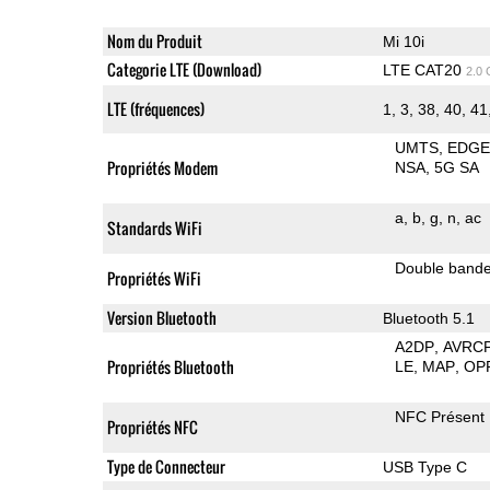
Nom du Produit
Mi 10i
Categorie LTE (Download)
LTE CAT20
2.0
LTE (fréquences)
1, 3, 38, 40, 41,
UMTS
EDG
Propriétés Modem
NSA
5G SA
a
b
g
n
ac
Standards WiFi
Double band
Propriétés WiFi
Version Bluetooth
Bluetooth 5.1
A2DP
AVRC
Propriétés Bluetooth
LE
MAP
OP
NFC Présent
Propriétés NFC
Type de Connecteur
USB Type C