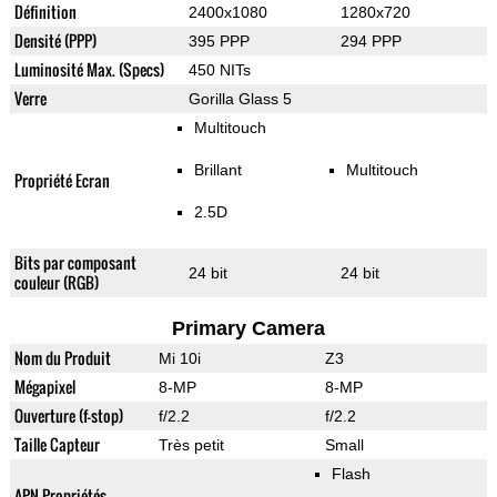
Définition
2400x1080
1280x720
Densité (PPP)
395 PPP
294 PPP
Luminosité Max. (Specs)
450 NITs
Verre
Gorilla Glass 5
Multitouch
Brillant
Multitouch
Propriété Ecran
2.5D
Bits par composant
24 bit
24 bit
couleur (RGB)
Primary Camera
Nom du Produit
Mi 10i
Z3
Mégapixel
8-MP
8-MP
Ouverture (f-stop)
f/2.2
f/2.2
Taille Capteur
Très petit
Small
Flash
APN Propriétés