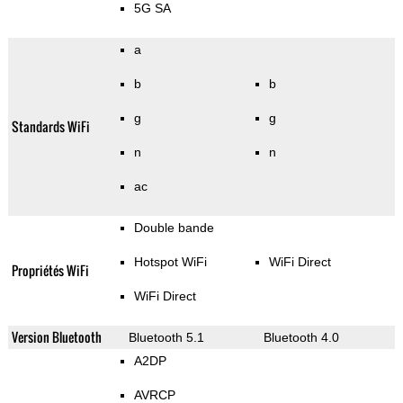
5G SA
a
b
b
g
g
Standards WiFi
n
n
ac
Double bande
Hotspot WiFi
WiFi Direct
Propriétés WiFi
WiFi Direct
Version Bluetooth
Bluetooth 5.1
Bluetooth 4.0
A2DP
AVRCP