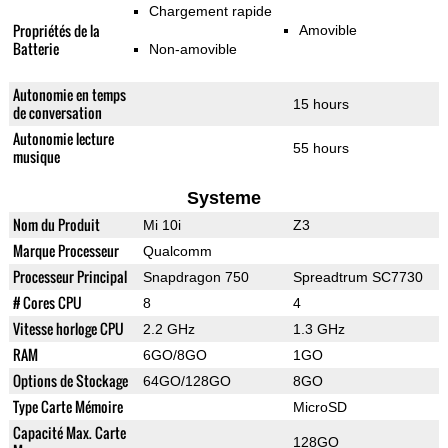
Chargement rapide
Propriétés de la
Amovible
Batterie
Non-amovible
Autonomie en temps
15 hours
de conversation
Autonomie lecture
55 hours
musique
Systeme
Nom du Produit
Mi 10i
Z3
Marque Processeur
Qualcomm
Processeur Principal
Snapdragon 750
Spreadtrum SC7730
# Cores CPU
8
4
Vitesse horloge CPU
2.2 GHz
1.3 GHz
RAM
6GO/8GO
1GO
Options de Stockage
64GO/128GO
8GO
Type Carte Mémoire
MicroSD
Capacité Max. Carte
128GO