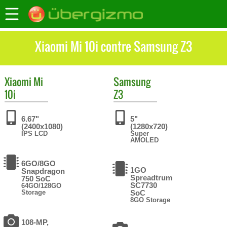
Xiaomi Mi 10i contre Samsung Z3
Xiaomi
Mi
Samsung
10i
Z3
6.67"
5"
(2400x1080)
(1280x720)
IPS LCD
Super
AMOLED
6GO/8GO
1GO
Snapdragon
Spreadtrum
750 SoC
SC7730
64GO/128GO
Storage
SoC
8GO Storage
108-MP,