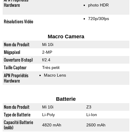
Hardware
photo HDR
720p/30fps
Résolutions Vidéo
Macro Camera
Nom du Produit
Mi 10i
Mégapixel
2-MP
Ouverture (f-stop)
f/2.4
Taille Capteur
Très petit
APN Propriétés
Macro Lens
Hardware
Batterie
Nom du Produit
Mi 10i
Z3
Type de Batterie
Li-Poly
Li-Ion
Capacité Batterie
4820 mAh
2600 mAh
(mAh)