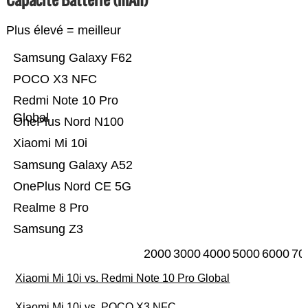
Plus élevé = meilleur
Samsung Galaxy F62
POCO X3 NFC
Redmi Note 10 Pro
Global
OnePlus Nord N100
Xiaomi Mi 10i
Samsung Galaxy A52
OnePlus Nord CE 5G
Realme 8 Pro
Samsung Z3
2000
3000
4000
5000
6000
70
Xiaomi Mi 10i vs. Redmi Note 10 Pro Global
Xiaomi Mi 10i vs. POCO X3 NFC