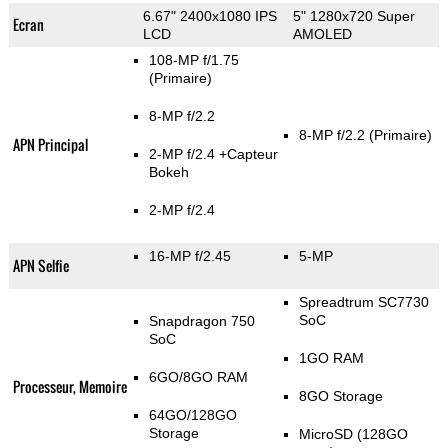
6.67" 2400x1080 IPS
5" 1280x720 Super
Ecran
LCD
AMOLED
108-MP f/1.75
(Primaire)
8-MP f/2.2
8-MP f/2.2
(Primaire)
APN Principal
2-MP f/2.4
+Capteur
Bokeh
2-MP f/2.4
16-MP f/2.45
5-MP
APN Selfie
Spreadtrum SC7730
SoC
Snapdragon 750
SoC
1GO RAM
6GO/8GO RAM
Processeur, Memoire
8GO Storage
64GO/128GO
Storage
MicroSD (128GO