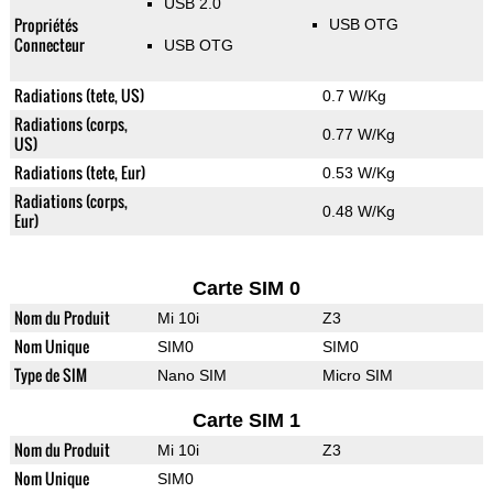
USB 2.0
Propriétés
USB OTG
Connecteur
USB OTG
Radiations (tete, US)
0.7 W/Kg
Radiations (corps,
0.77 W/Kg
US)
Radiations (tete, Eur)
0.53 W/Kg
Radiations (corps,
0.48 W/Kg
Eur)
Carte SIM 0
Nom du Produit
Mi 10i
Z3
Nom Unique
SIM0
SIM0
Type de SIM
Nano SIM
Micro SIM
Carte SIM 1
Nom du Produit
Mi 10i
Z3
Nom Unique
SIM0