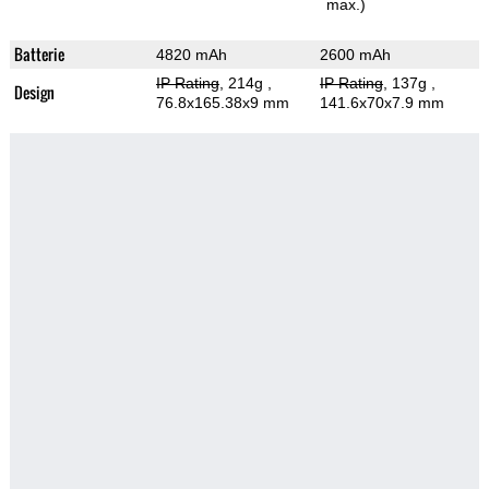
max.)
Batterie
4820 mAh
2600 mAh
IP Rating
, 214g
,
IP Rating
, 137g
,
Design
76.8x165.38x9 mm
141.6x70x7.9 mm