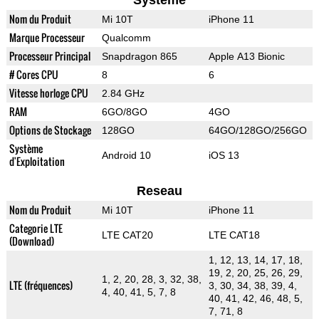
Systeme
Nom du Produit
Mi 10T
iPhone 11
Marque Processeur
Qualcomm
Processeur Principal
Snapdragon 865
Apple A13 Bionic
# Cores CPU
8
6
Vitesse horloge CPU
2.84 GHz
RAM
6GO/8GO
4GO
Options de Stockage
128GO
64GO/128GO/256GO
Système
Android 10
iOS 13
d'Exploitation
Reseau
Nom du Produit
Mi 10T
iPhone 11
Categorie LTE
LTE CAT20
LTE CAT18
(Download)
1, 12, 13, 14, 17, 18,
19, 2, 20, 25, 26, 29,
1, 2, 20, 28, 3, 32, 38,
LTE (fréquences)
3, 30, 34, 38, 39, 4,
4, 40, 41, 5, 7, 8
40, 41, 42, 46, 48, 5,
7, 71, 8