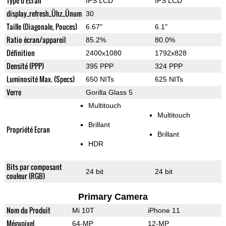
Type d'Ecran
IPS LCD
IPS LCD
display_refresh_Ühz_Ünum
30
Taille (Diagonale, Pouces)
6.67"
6.1"
Ratio écran/appareil
85.2%
80.0%
Définition
2400x1080
1792x828
Densité (PPP)
395 PPP
324 PPP
Luminosité Max. (Specs)
650 NITs
625 NITs
Verre
Gorilla Glass 5
Multitouch
Multitouch
Brillant
Propriété Ecran
Brillant
HDR
Bits par composant
24 bit
24 bit
couleur (RGB)
Primary Camera
Nom du Produit
Mi 10T
iPhone 11
Mégapixel
64-MP
12-MP