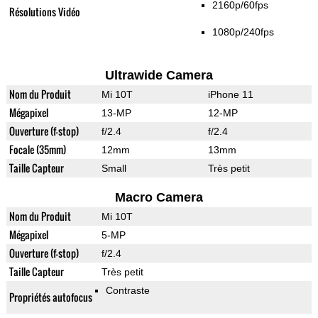
2160p/60fps
Résolutions Vidéo
1080p/240fps
Ultrawide Camera
Nom du Produit
Mi 10T
iPhone 11
Mégapixel
13-MP
12-MP
Ouverture (f-stop)
f/2.4
f/2.4
Focale (35mm)
12mm
13mm
Taille Capteur
Small
Très petit
Macro Camera
Nom du Produit
Mi 10T
Mégapixel
5-MP
Ouverture (f-stop)
f/2.4
Taille Capteur
Très petit
Contraste
Propriétés autofocus