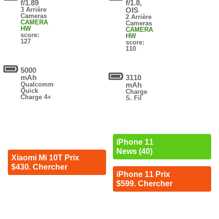
f/1.89
f/1.8,
3 Arrière
OIS
Cameras
2 Arrière
CAMERA
Cameras
HW
CAMERA
score:
HW
127
score:
110
5000
mAh
3110
Qualcomm
mAh
Quick
Charge
Charge 4+
S. Fil
iPhone 11
News (40)
Xiaomi Mi 10T Prix
$430. Chercher
iPhone 11 Prix
$599. Chercher