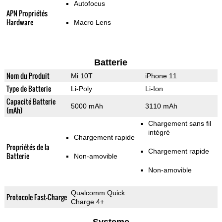
Autofocus
APN Propriétés
Hardware
Macro Lens
Batterie
Nom du Produit
Mi 10T
iPhone 11
Type de Batterie
Li-Poly
Li-Ion
Capacité Batterie
5000 mAh
3110 mAh
(mAh)
Chargement sans fil
intégré
Chargement rapide
Propriétés de la
Chargement rapide
Batterie
Non-amovible
Non-amovible
Qualcomm Quick
Protocole Fast-Charge
Charge 4+