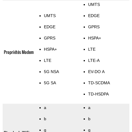
UMTS
UMTS
EDGE
EDGE
GPRS
GPRS
HSPA+
HSPA+
LTE
Propriétés Modem
LTE
LTE-A
5G NSA
EV-DO A
5G SA
TD-SCDMA
TD-HSDPA
a
a
b
b
g
g