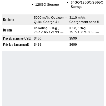
64GO/128GO/256GO
128GO Storage
Storage
5000 mAh, Qualcomm
3110 mAh,
Batterie
Quick Charge 4+
Chargement sans fil
IP Rating
, 216g
,
IP68, 194g
,
Design
76.4x165.1x9.33 mm
75.7x150.9x8.3 mm
Prix du marché (USD)
$430
$599
Prix (au Lancement)
$499
$699