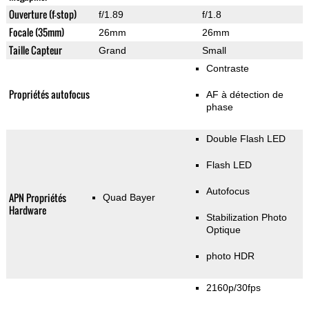
Ouverture (f-stop)
f/1.89
f/1.8
Focale (35mm)
26mm
26mm
Taille Capteur
Grand
Small
Contraste
Propriétés autofocus
AF à détection de
phase
Double Flash LED
Flash LED
Autofocus
APN Propriétés
Quad Bayer
Hardware
Stabilization Photo
Optique
photo HDR
2160p/30fps