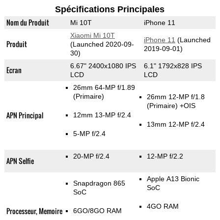
Spécifications Principales
Nom du Produit
Mi 10T
iPhone 11
Xiaomi Mi 10T
iPhone 11
(Launched
Produit
(Launched 2020-09-
2019-09-01)
30)
6.67" 2400x1080 IPS
6.1" 1792x828 IPS
Ecran
LCD
LCD
26mm 64-MP f/1.89
(Primaire)
26mm 12-MP f/1.8
(Primaire)
+OIS
APN Principal
12mm 13-MP f/2.4
13mm 12-MP f/2.4
5-MP f/2.4
20-MP f/2.4
12-MP f/2.2
APN Selfie
Apple A13 Bionic
Snapdragon 865
SoC
SoC
4GO RAM
Processeur, Memoire
6GO/8GO RAM