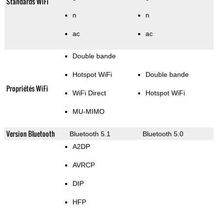
Standards WiFi
n
n
ac
ac
Double bande
Hotspot WiFi
Double bande
Propriétés WiFi
WiFi Direct
Hotspot WiFi
MU-MIMO
Version Bluetooth
Bluetooth 5.1
Bluetooth 5.0
A2DP
AVRCP
DIP
HFP