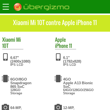
Xiaomi Mi 10T contre Apple iPhone 11
Xiaomi
Mi
Apple
10T
iPhone 11
6.67"
6.1"
(2400x1080)
(1792x828)
IPS LCD
IPS LCD
6GO/8GO
4GO
Snapdragon
Apple A13 Bionic
865 SoC
SoC
128GO
64GO/128GO/256GO
Storage
Storage
64-MP,
12-MP,