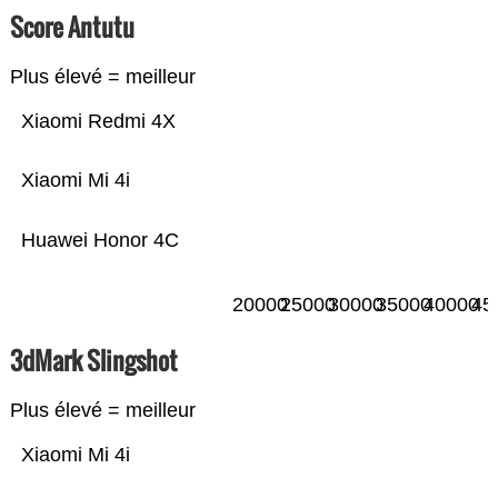
Score Antutu
Plus élevé = meilleur
Xiaomi Redmi 4X
Xiaomi Mi 4i
Huawei Honor 4C
20000
25000
30000
35000
40000
45
3dMark Slingshot
Plus élevé = meilleur
Xiaomi Mi 4i