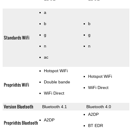
a
b
b
g
g
Standards WiFi
n
n
ac
Hotspot WiFi
Hotspot WiFi
Double bande
Propriétés WiFi
WiFi Direct
WiFi Direct
Version Bluetooth
Bluetooth 4.1
Bluetooth 4.0
A2DP
A2DP
Propriétés Bluetooth
BT EDR