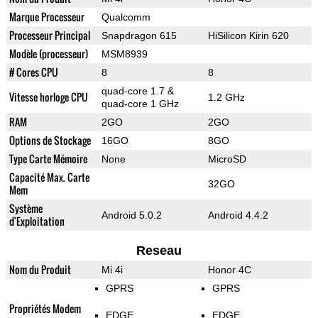
Marque Processeur
Qualcomm
Processeur Principal
Snapdragon 615
HiSilicon Kirin 620
Modèle (processeur)
MSM8939
# Cores CPU
8
8
quad-core 1.7 &
Vitesse horloge CPU
1.2 GHz
quad-core 1 GHz
RAM
2GO
2GO
Options de Stockage
16GO
8GO
Type Carte Mémoire
None
MicroSD
Capacité Max. Carte
32GO
Mem
Système
Android 5.0.2
Android 4.4.2
d'Exploitation
Reseau
Nom du Produit
Mi 4i
Honor 4C
GPRS
GPRS
Propriétés Modem
EDGE
EDGE