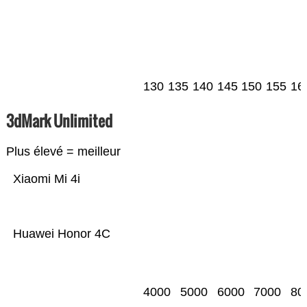
130
135
140
145
150
155
16
3dMark Unlimited
Plus élevé = meilleur
Xiaomi Mi 4i
Huawei Honor 4C
4000
5000
6000
7000
80