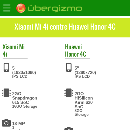
Xiaomi Mi 4i contre Huawei Honor 4C
Xiaomi
Mi
Huawei
4i
Honor 4C
5"
5"
(1920x1080)
(1280x720)
IPS LCD
IPS LCD
2GO
2GO
Snapdragon
HiSilicon
615 SoC
Kirin 620
16GO Storage
SoC
8GO
Storage
13-MP
1