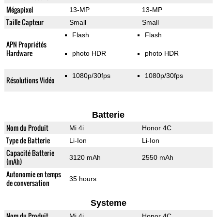
Mégapixel
13-MP
13-MP
Taille Capteur
Small
Small
Flash
Flash
APN Propriétés
Hardware
photo HDR
photo HDR
1080p/30fps
1080p/30fps
Résolutions Vidéo
Batterie
Nom du Produit
Mi 4i
Honor 4C
Type de Batterie
Li-Ion
Li-Ion
Capacité Batterie
3120 mAh
2550 mAh
(mAh)
Autonomie en temps
35 hours
de conversation
Systeme
Nom du Produit
Mi 4i
Honor 4C