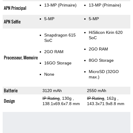
13-MP
(Primaire)
13-MP
(Primaire)
APN Principal
5-MP
5-MP
APN Selfie
HiSilicon Kirin 620
Snapdragon 615
SoC
SoC
2GO RAM
2GO RAM
Processeur, Memoire
8GO Storage
16GO Storage
MicroSD (32GO
None
max.)
Batterie
3120 mAh
2550 mAh
IP Rating
, 130g
,
IP Rating
, 162g
,
Design
138.1x69.6x7.8 mm
143.3x71.9x8.8 mm