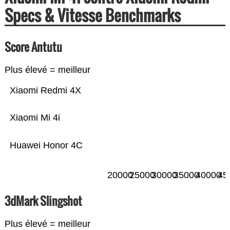
Specs & Vitesse Benchmarks
Score Antutu
Plus élevé = meilleur
Xiaomi Redmi 4X
Xiaomi Mi 4i
Huawei Honor 4C
20000
25000
30000
35000
40000
45
3dMark Slingshot
Plus élevé = meilleur