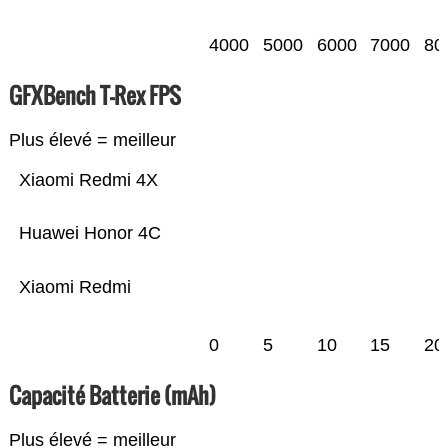
4000
5000
6000
7000
80
GFXBench T-Rex FPS
Plus élevé = meilleur
Xiaomi Redmi 4X
Huawei Honor 4C
Xiaomi Redmi
0
5
10
15
20
Capacité Batterie (mAh)
Plus élevé = meilleur