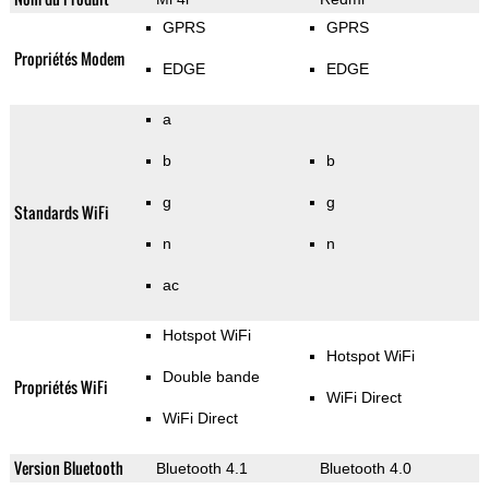
GPRS
GPRS
Propriétés Modem
EDGE
EDGE
a
b
b
g
g
Standards WiFi
n
n
ac
Hotspot WiFi
Hotspot WiFi
Double bande
Propriétés WiFi
WiFi Direct
WiFi Direct
Version Bluetooth
Bluetooth 4.1
Bluetooth 4.0