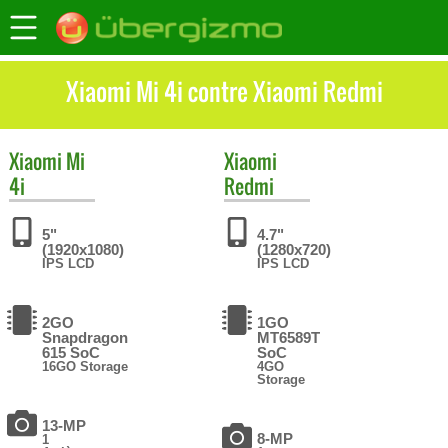
Xiaomi Mi 4i contre Xiaomi Redmi
Xiaomi
Mi
Xiaomi
4i
Redmi
5"
4.7"
(1920x1080)
(1280x720)
IPS LCD
IPS LCD
2GO
1GO
Snapdragon
MT6589T
615 SoC
SoC
16GO Storage
4GO
Storage
13-MP
8-MP
1