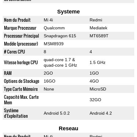
Systeme
Nom du Produit
Mi 4i
Redmi
Marque Processeur
Qualcomm
Mediatek
Processeur Principal
Snapdragon 615
MT6589T
Modèle (processeur)
MSM8939
# Cores CPU
8
4
quad-core 1.7 &
Vitesse horloge CPU
1.5 GHz
quad-core 1 GHz
RAM
2GO
1GO
Options de Stockage
16GO
4GO
Type Carte Mémoire
None
MicroSD
Capacité Max. Carte
32GO
Mem
Système
Android 5.0.2
Android 4.2
d'Exploitation
Reseau
Nom du Produit
Mi 4i
Redmi