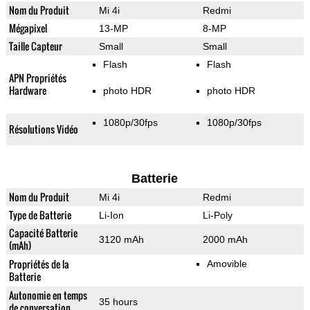
Nom du Produit
Mi 4i
Redmi
Mégapixel
13-MP
8-MP
Taille Capteur
Small
Small
Flash
Flash
APN Propriétés
Hardware
photo HDR
photo HDR
1080p/30fps
1080p/30fps
Résolutions Vidéo
Batterie
Nom du Produit
Mi 4i
Redmi
Type de Batterie
Li-Ion
Li-Poly
Capacité Batterie
3120 mAh
2000 mAh
(mAh)
Propriétés de la
Amovible
Batterie
Autonomie en temps
35 hours
de conversation