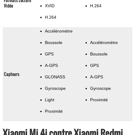
Formats Lecture
Vidéo
XVID
H.264
H.264
Accéléromètre
Boussole
Accéléromètre
GPS
Boussole
A-GPS
GPS
Capteurs
GLONASS
A-GPS
Gyroscope
Gyroscope
Light
Proximité
Proximité
Xiaomi Mi 4i contre Xiaomi Redmi