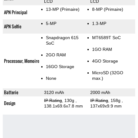
LCD
LCD
13-MP
(Primaire)
8-MP
(Primaire)
APN Principal
5-MP
1.3-MP
APN Selfie
Snapdragon 615
MT6589T SoC
SoC
1GO RAM
2GO RAM
Processeur, Memoire
4GO Storage
16GO Storage
MicroSD (32GO
None
max.)
Batterie
3120 mAh
2000 mAh
IP Rating
, 130g
,
IP Rating
, 158g
,
Design
138.1x69.6x7.8 mm
137x69x9.9 mm