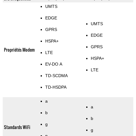
UMTS
EDGE
UMTS
GPRS
EDGE
HSPA+
GPRS
Propriétés Modem
LTE
HSPA+
EV-DO A
LTE
TD-SCDMA
TD-HSDPA
a
a
b
b
g
Standards WiFi
g
n