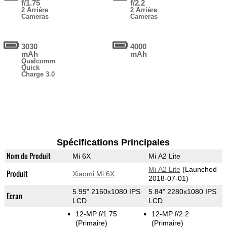
f/1.75
f/2.2
2 Arrière
2 Arrière
Cameras
Cameras
3030
4000
mAh
mAh
Qualcomm
Quick
Charge 3.0
Spécifications Principales
Nom du Produit
Mi 6X
Mi A2 Lite
Mi A2 Lite
(Launched
Produit
Xiaomi Mi 6X
2018-07-01)
5.99" 2160x1080 IPS
5.84" 2280x1080 IPS
Ecran
LCD
LCD
12-MP f/1.75
12-MP f/2.2
(Primaire)
(Primaire)