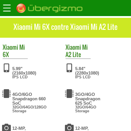
Xiaomi Mi 6X contre Xiaomi Mi A2 Lite
Xiaomi
Mi
Xiaomi
Mi
6X
A2 Lite
5.99"
5.84"
(2160x1080)
(2280x1080)
IPS LCD
IPS LCD
4GO/6GO
3GO/4GO
Snapdragon 660
Snapdragon
SoC
625 SoC
32GO/64GO/128GO
32GO/64GO
Storage
Storage
12-MP,
12-MP,