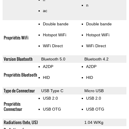
n
ac
Double bande
Double bande
Hotspot WiFi
Hotspot WiFi
Propriétés WiFi
WiFi Direct
WiFi Direct
Version Bluetooth
Bluetooth 5.0
Bluetooth 4.2
A2DP
A2DP
Propriétés Bluetooth
HID
HID
Type de Connecteur
USB Type C
Micro USB
USB 2.0
USB 2.0
Propriétés
Connecteur
USB OTG
USB OTG
Radiations (tete, US)
1.04 W/Kg