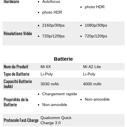
Hardware
Autofocus
photo HDR
photo HDR
2160p/30fps
1080p/30fps
Résolutions Vidéo
720p/120fps
720p/120fps
Batterie
Nom du Produit
Mi 6X
Mi A2 Lite
Type de Batterie
Li-Poly
Li-Poly
Capacité Batterie
3030 mAh
4000 mAh
(mAh)
Chargement rapide
Propriétés de la
Non-amovible
Batterie
Non-amovible
Qualcomm Quick
Protocole Fast-Charge
Charge 3.0