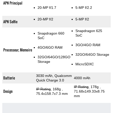
APN Principal
20-MP f/1.7
5-MP f/2.2
20-MP f/2
5-MP f/2
APN Selfie
Snapdragon 625
Snapdragon 660
SoC
SoC
3GO/4GO RAM
4GO/6GO RAM
Processeur, Memoire
32GO/64GO Storage
32GO/64GO/128GO
Storage
MicroSDXC
3030 mAh, Qualcomm
Batterie
4000 mAh
Quick Charge 3.0
IP Rating
, 178g
,
IP Rating
, 168g
,
Design
71.68x149.33x8.75
75.4x158.7x7.3 mm
mm