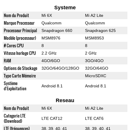
Systeme
Nom du Produit
Mi 6X
Mi A2 Lite
Marque Processeur
Qualcomm
Qualcomm
Processeur Principal
Snapdragon 660
Snapdragon 625
Modèle (processeur)
MSM8976
MSM8953
# Cores CPU
8
8
Vitesse horloge CPU
2.2 GHz
2 GHz
RAM
4GO/6GO
3GO/4GO
Options de Stockage
32GO/64GO/128GO
32GO/64GO
Type Carte Mémoire
MicroSDXC
Système
Android 8.1
Android 8.1
d'Exploitation
Reseau
Nom du Produit
Mi 6X
Mi A2 Lite
Categorie LTE
LTE CAT12
LTE CAT6
(Download)
LTE (fréquences)
38, 39, 40, 41
38, 39, 40, 41