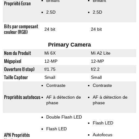
Brillant
Brillant
Propriété Ecran
2.5D
2.5D
Bits par composant
24 bit
24 bit
couleur (RGB)
Primary Camera
Nom du Produit
Mi 6X
Mi A2 Lite
Mégapixel
12-MP
12-MP
Ouverture (f-stop)
f/1.75
f/2.2
Taille Capteur
Small
Small
Contraste
Contraste
Propriétés autofocus
AF à détection de
AF à détection de
phase
phase
Double Flash LED
Flash LED
Flash LED
APN Propriétés
Autofocus