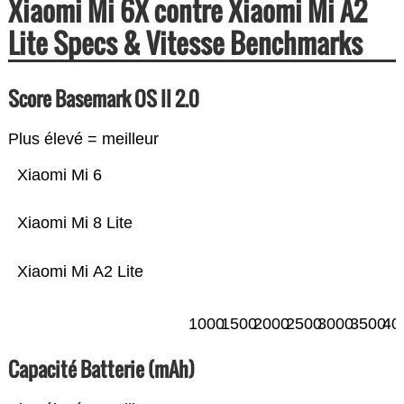
Xiaomi Mi 6X contre Xiaomi Mi A2
Lite Specs & Vitesse Benchmarks
Score Basemark OS II 2.0
Plus élevé = meilleur
Xiaomi Mi 6
Xiaomi Mi 8 Lite
Xiaomi Mi A2 Lite
1000
1500
2000
2500
3000
3500
40
Capacité Batterie (mAh)