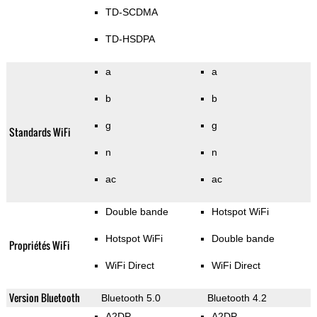
TD-SCDMA
TD-HSDPA
a
a
b
b
g
g
Standards WiFi
n
n
ac
ac
Double bande
Hotspot WiFi
Hotspot WiFi
Double bande
Propriétés WiFi
WiFi Direct
WiFi Direct
Version Bluetooth
Bluetooth 5.0
Bluetooth 4.2
A2DP
A2DP