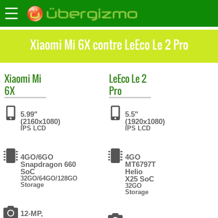
Xiaomi Mi 6X contre LeEco Le 2 Pro
Xiaomi
Mi
LeEco
Le 2
6X
Pro
5.99"
5.5"
(2160x1080)
(1920x1080)
IPS LCD
IPS LCD
4GO/6GO
4GO
Snapdragon 660
MT6797T
SoC
Helio
32GO/64GO/128GO
X25 SoC
Storage
32GO
Storage
12-MP,