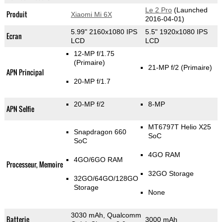
Le 2 Pro
(Launched
Produit
Xiaomi Mi 6X
2016-04-01)
5.99" 2160x1080 IPS
5.5" 1920x1080 IPS
Ecran
LCD
LCD
12-MP f/1.75
(Primaire)
21-MP f/2
(Primaire)
APN Principal
20-MP f/1.7
20-MP f/2
8-MP
APN Selfie
MT6797T Helio X25
Snapdragon 660
SoC
SoC
4GO RAM
4GO/6GO RAM
Processeur, Memoire
32GO Storage
32GO/64GO/128GO
Storage
None
3030 mAh, Qualcomm
Batterie
3000 mAh