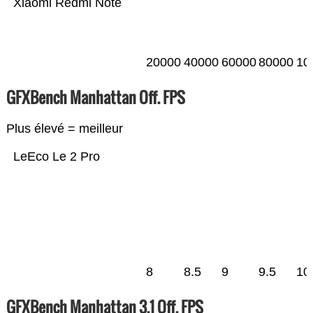
Xiaomi Redmi Note
20000
40000
60000
80000
10
GFXBench Manhattan Off. FPS
Plus élevé = meilleur
LeEco Le 2 Pro
8
8.5
9
9.5
10
GFXBench Manhattan 3.1 Off. FPS