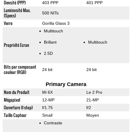
Densité (PPP)
403 PPP
401 PPP
Luminosité Max.
500 NITs
(Specs)
Verre
Gorilla Glass 3
Multitouch
Brillant
Multitouch
Propriété Ecran
2.5D
Bits par composant
24 bit
24 bit
couleur (RGB)
Primary Camera
Nom du Produit
Mi 6X
Le 2 Pro
Mégapixel
12-MP
21-MP
Ouverture (f-stop)
f/1.75
f/2
Taille Capteur
Small
Moyen
Contraste