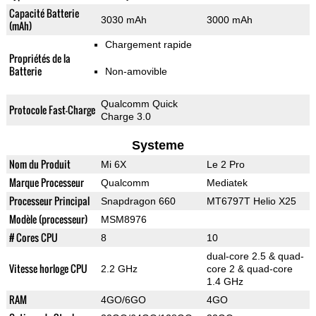
Capacité Batterie
3030 mAh
3000 mAh
(mAh)
Chargement rapide
Propriétés de la
Batterie
Non-amovible
Qualcomm Quick
Protocole Fast-Charge
Charge 3.0
Systeme
Nom du Produit
Mi 6X
Le 2 Pro
Marque Processeur
Qualcomm
Mediatek
Processeur Principal
Snapdragon 660
MT6797T Helio X25
Modèle (processeur)
MSM8976
# Cores CPU
8
10
dual-core 2.5 & quad-
Vitesse horloge CPU
2.2 GHz
core 2 & quad-core
1.4 GHz
RAM
4GO/6GO
4GO