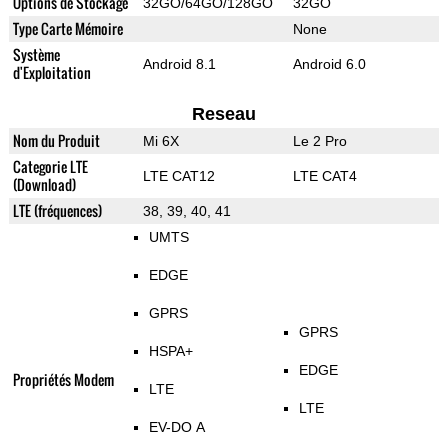
Options de Stockage
32GO/64GO/128GO
32GO
Type Carte Mémoire
None
Système
Android 8.1
Android 6.0
d'Exploitation
Reseau
Nom du Produit
Mi 6X
Le 2 Pro
Categorie LTE
LTE CAT12
LTE CAT4
(Download)
LTE (fréquences)
38, 39, 40, 41
UMTS
EDGE
GPRS
GPRS
HSPA+
EDGE
Propriétés Modem
LTE
LTE
EV-DO A