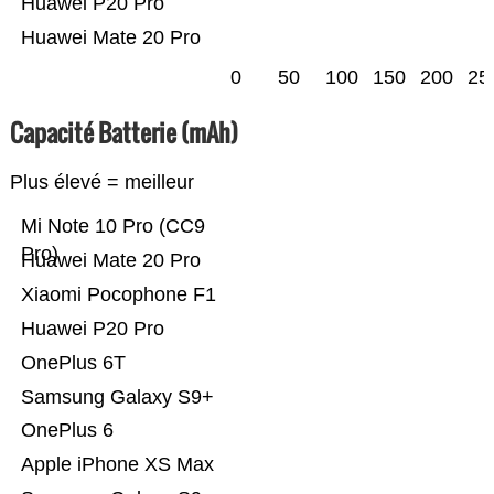
Huawei P20 Pro
Huawei Mate 20 Pro
0
50
100
150
200
25
Capacité Batterie (mAh)
Plus élevé = meilleur
Mi Note 10 Pro (CC9
Pro)
Huawei Mate 20 Pro
Xiaomi Pocophone F1
Huawei P20 Pro
OnePlus 6T
Samsung Galaxy S9+
OnePlus 6
Apple iPhone XS Max