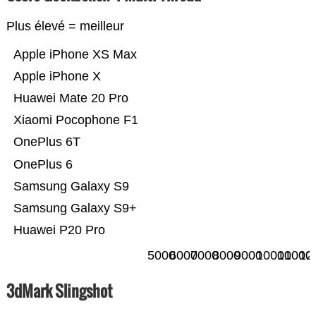
Plus élevé = meilleur
Apple iPhone XS Max
Apple iPhone X
Huawei Mate 20 Pro
Xiaomi Pocophone F1
OnePlus 6T
OnePlus 6
Samsung Galaxy S9
Samsung Galaxy S9+
Huawei P20 Pro
5000
6000
7000
8000
9000
10000
11000
12
3dMark Slingshot