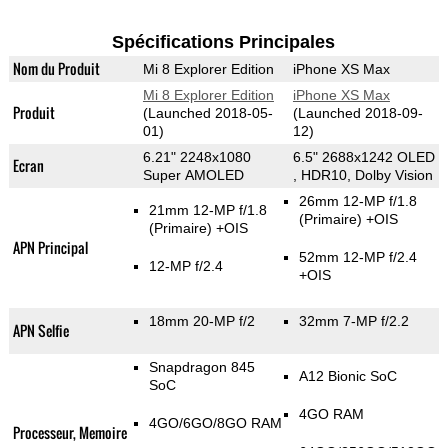
Spécifications Principales
Nom du Produit
Mi 8 Explorer Edition
iPhone XS Max
Mi 8 Explorer Edition
iPhone XS Max
Produit
(Launched 2018-05-
(Launched 2018-09-
01)
12)
6.21" 2248x1080
6.5" 2688x1242 OLED
Ecran
Super AMOLED
, HDR10, Dolby Vision
26mm 12-MP f/1.8
21mm 12-MP f/1.8
(Primaire)
+OIS
(Primaire)
+OIS
APN Principal
52mm 12-MP f/2.4
12-MP f/2.4
+OIS
18mm 20-MP f/2
32mm 7-MP f/2.2
APN Selfie
Snapdragon 845
A12 Bionic SoC
SoC
4GO RAM
4GO/6GO/8GO RAM
Processeur, Memoire