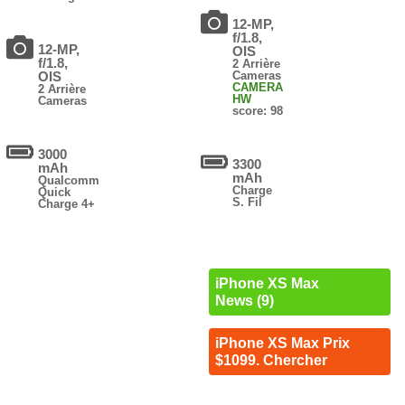
12-MP,
f/1.8,
12-MP,
OIS
f/1.8,
2 Arrière
OIS
Cameras
CAMERA
2 Arrière
HW
Cameras
score: 98
3000
3300
mAh
mAh
Qualcomm
Charge
Quick
S. Fil
Charge 4+
iPhone XS Max
News (9)
iPhone XS Max Prix
$1099. Chercher