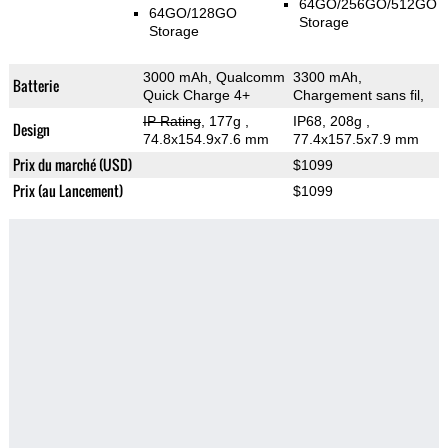
64GO/256GO/512GO
64GO/128GO
Storage
Storage
3000 mAh, Qualcomm
3300 mAh,
Batterie
Quick Charge 4+
Chargement sans fil,
IP Rating
, 177g
,
IP68, 208g
,
Design
74.8x154.9x7.6 mm
77.4x157.5x7.9 mm
Prix du marché (USD)
$1099
Prix (au Lancement)
$1099