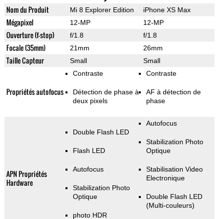
Nom du Produit
Mi 8 Explorer Edition
iPhone XS Max
Mégapixel
12-MP
12-MP
Ouverture (f-stop)
f/1.8
f/1.8
Focale (35mm)
21mm
26mm
Taille Capteur
Small
Small
Contraste
Contraste
Propriétés autofocus
Détection de phase à
AF à détection de
deux pixels
phase
Autofocus
Double Flash LED
Stabilization Photo
Flash LED
Optique
Autofocus
Stabilisation Video
APN Propriétés
Electronique
Hardware
Stabilization Photo
Optique
Double Flash LED
(Multi-couleurs)
photo HDR