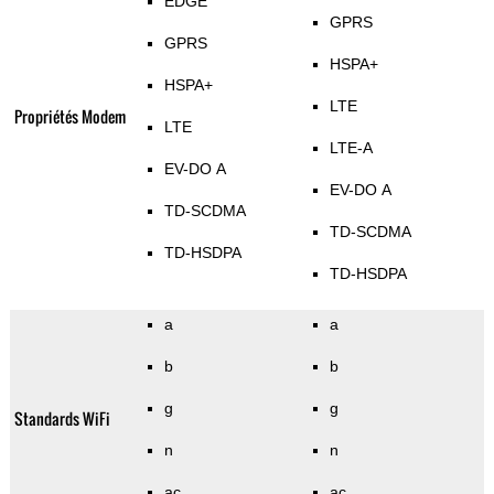
EDGE
GPRS
GPRS
HSPA+
HSPA+
LTE
Propriétés Modem
LTE
LTE-A
EV-DO A
EV-DO A
TD-SCDMA
TD-SCDMA
TD-HSDPA
TD-HSDPA
a
a
b
b
g
g
Standards WiFi
n
n
ac
ac