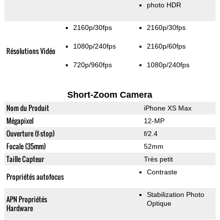
photo HDR
2160p/30fps
2160p/30fps
1080p/240fps
2160p/60fps
Résolutions Vidéo
720p/960fps
1080p/240fps
Short-Zoom Camera
Nom du Produit
iPhone XS Max
Mégapixel
12-MP
Ouverture (f-stop)
f/2.4
Focale (35mm)
52mm
Taille Capteur
Très petit
Contraste
Propriétés autofocus
Stabilization Photo
APN Propriétés
Optique
Hardware