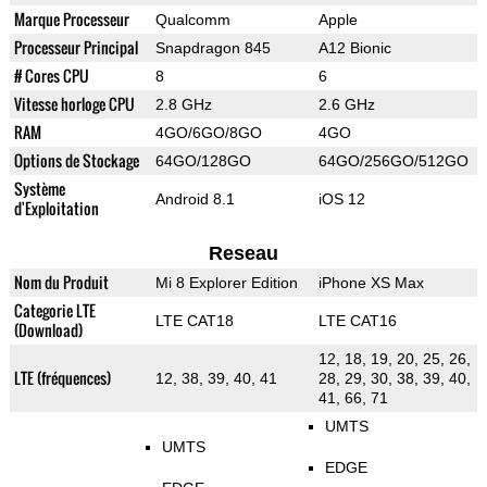
Marque Processeur
Qualcomm
Apple
Processeur Principal
Snapdragon 845
A12 Bionic
# Cores CPU
8
6
Vitesse horloge CPU
2.8 GHz
2.6 GHz
RAM
4GO/6GO/8GO
4GO
Options de Stockage
64GO/128GO
64GO/256GO/512GO
Système
Android 8.1
iOS 12
d'Exploitation
Reseau
Nom du Produit
Mi 8 Explorer Edition
iPhone XS Max
Categorie LTE
LTE CAT18
LTE CAT16
(Download)
12, 18, 19, 20, 25, 26,
LTE (fréquences)
12, 38, 39, 40, 41
28, 29, 30, 38, 39, 40,
41, 66, 71
UMTS
UMTS
EDGE