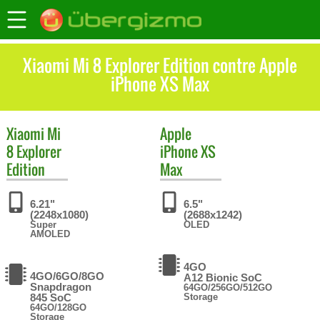
Xiaomi Mi 8 Explorer Edition contre Apple
iPhone XS Max
Xiaomi
Mi
Apple
8 Explorer
iPhone XS
Edition
Max
6.21"
6.5"
(2248x1080)
(2688x1242)
Super
OLED
AMOLED
4GO
4GO/6GO/8GO
A12 Bionic SoC
Snapdragon
64GO/256GO/512GO
845 SoC
Storage
64GO/128GO
Storage