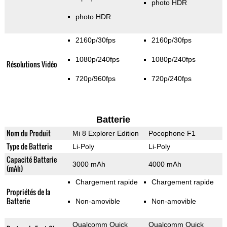
photo HDR
photo HDR
2160p/30fps
2160p/30fps
1080p/240fps
1080p/240fps
Résolutions Vidéo
720p/960fps
720p/240fps
Batterie
Nom du Produit
Mi 8 Explorer Edition
Pocophone F1
Type de Batterie
Li-Poly
Li-Poly
Capacité Batterie
3000 mAh
4000 mAh
(mAh)
Chargement rapide
Chargement rapide
Propriétés de la
Batterie
Non-amovible
Non-amovible
Qualcomm Quick
Qualcomm Quick