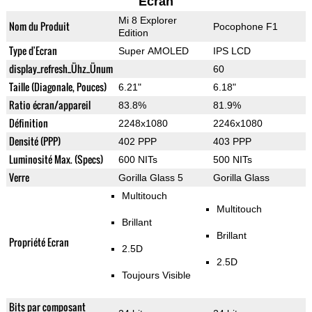
Ecran
Mi 8 Explorer
Nom du Produit
Pocophone F1
Edition
Type d'Ecran
Super AMOLED
IPS LCD
display_refresh_Ühz_Ünum
60
Taille (Diagonale, Pouces)
6.21"
6.18"
Ratio écran/appareil
83.8%
81.9%
Définition
2248x1080
2246x1080
Densité (PPP)
402 PPP
403 PPP
Luminosité Max. (Specs)
600 NITs
500 NITs
Verre
Gorilla Glass 5
Gorilla Glass
Multitouch
Multitouch
Brillant
Brillant
Propriété Ecran
2.5D
2.5D
Toujours Visible
Bits par composant