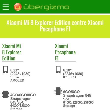
Xiaomi Mi 8 Explorer Edition contre Xiaomi
Pocophone F1
Xiaomi
Mi
Xiaomi
8 Explorer
Pocophone
Edition
F1
6.21"
6.18"
(2248x1080)
(2246x1080)
Super
IPS LCD
AMOLED
6GO/8GO
4GO/6GO/8GO
Snapdragon 845
Snapdragon
SoC
845 SoC
64GO/128GO/256GO
64GO/128GO
Storage
Storage