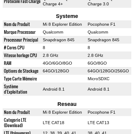
Protocole Fast-Charge
Charge 4+
Charge 3.0
Systeme
Nom du Produit
Mi 8 Explorer Edition
Pocophone F1
Marque Processeur
Qualcomm
Qualcomm
Processeur Principal
Snapdragon 845
Snapdragon 845
# Cores CPU
8
8
Vitesse horloge CPU
2.8 GHz
2.8 GHz
RAM
4GO/6GO/8GO
6GO/8GO
Options de Stockage
64GO/128GO
64GO/128GO/256GO
Type Carte Mémoire
MicroSDXC
Système
Android 8.1
Android 8.1
d'Exploitation
Reseau
Nom du Produit
Mi 8 Explorer Edition
Pocophone F1
Categorie LTE
LTE CAT18
LTE CAT13
(Download)
LTE (fréquences)
12, 38, 39, 40, 41
38, 40, 41