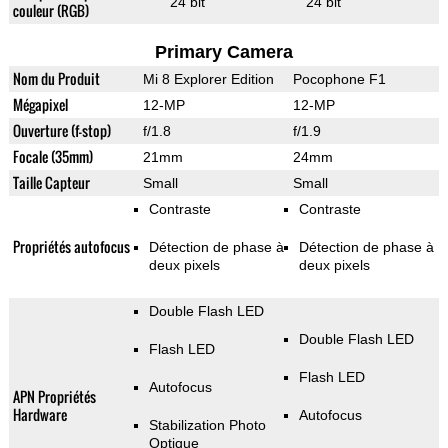
24 bit
24 bit
couleur (RGB)
Primary Camera
Nom du Produit
Mi 8 Explorer Edition
Pocophone F1
Mégapixel
12-MP
12-MP
Ouverture (f-stop)
f/1.8
f/1.9
Focale (35mm)
21mm
24mm
Taille Capteur
Small
Small
Contraste
Contraste
Propriétés autofocus
Détection de phase à
Détection de phase à
deux pixels
deux pixels
Double Flash LED
Double Flash LED
Flash LED
Flash LED
Autofocus
APN Propriétés
Hardware
Autofocus
Stabilization Photo
Optique