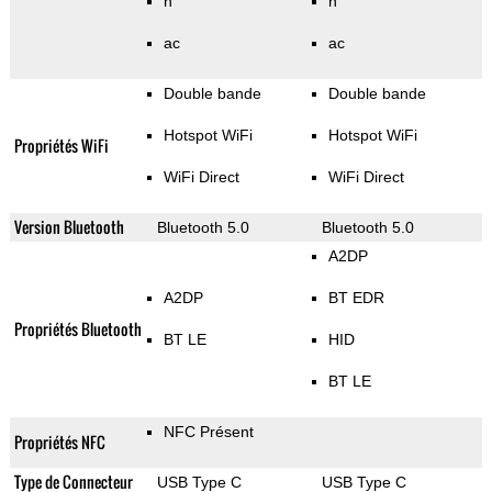
n
n
ac
ac
Double bande
Double bande
Hotspot WiFi
Hotspot WiFi
Propriétés WiFi
WiFi Direct
WiFi Direct
Version Bluetooth
Bluetooth 5.0
Bluetooth 5.0
A2DP
A2DP
BT EDR
Propriétés Bluetooth
BT LE
HID
BT LE
NFC Présent
Propriétés NFC
Type de Connecteur
USB Type C
USB Type C