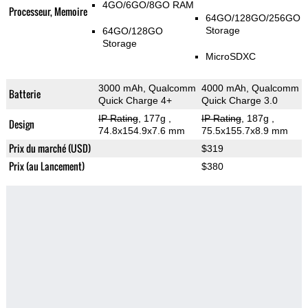
4GO/6GO/8GO RAM
Processeur, Memoire
64GO/128GO/256GO
Storage
64GO/128GO
Storage
MicroSDXC
3000 mAh, Qualcomm
4000 mAh, Qualcomm
Batterie
Quick Charge 4+
Quick Charge 3.0
IP Rating
, 177g
,
IP Rating
, 187g
,
Design
74.8x154.9x7.6 mm
75.5x155.7x8.9 mm
Prix du marché (USD)
$319
Prix (au Lancement)
$380