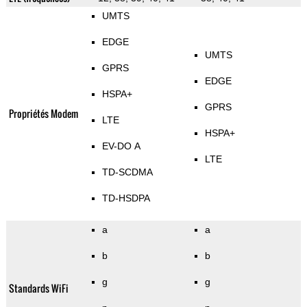
UMTS
EDGE
UMTS
GPRS
EDGE
HSPA+
GPRS
Propriétés Modem
LTE
HSPA+
EV-DO A
LTE
TD-SCDMA
TD-HSDPA
a
a
b
b
g
g
Standards WiFi