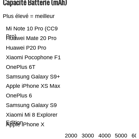
Capacité Batterie (mAh)
Plus élevé = meilleur
Mi Note 10 Pro (CC9
Pro)
Huawei Mate 20 Pro
Huawei P20 Pro
Xiaomi Pocophone F1
OnePlus 6T
Samsung Galaxy S9+
Apple iPhone XS Max
OnePlus 6
Samsung Galaxy S9
Xiaomi Mi 8 Explorer
Edition
Apple iPhone X
2000
3000
4000
5000
60