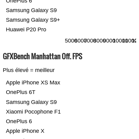
OnePlus 6
Samsung Galaxy S9
Samsung Galaxy S9+
Huawei P20 Pro
5000
6000
7000
8000
9000
10000
11000
12
GFXBench Manhattan Off. FPS
Plus élevé = meilleur
Apple iPhone XS Max
OnePlus 6T
Samsung Galaxy S9
Xiaomi Pocophone F1
OnePlus 6
Apple iPhone X