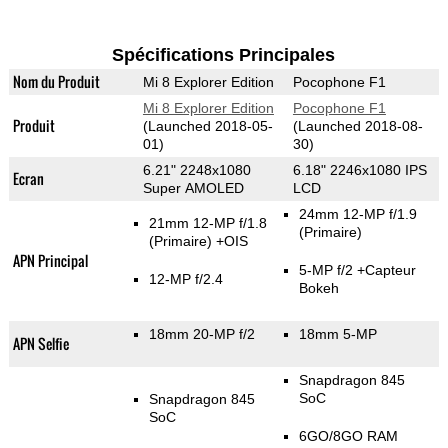
Spécifications Principales
Nom du Produit
Mi 8 Explorer Edition
Pocophone F1
Mi 8 Explorer Edition
Pocophone F1
Produit
(Launched 2018-05-
(Launched 2018-08-
01)
30)
6.21" 2248x1080
6.18" 2246x1080 IPS
Ecran
Super AMOLED
LCD
24mm 12-MP f/1.9
21mm 12-MP f/1.8
(Primaire)
(Primaire)
+OIS
APN Principal
5-MP f/2
+Capteur
12-MP f/2.4
Bokeh
18mm 20-MP f/2
18mm 5-MP
APN Selfie
Snapdragon 845
SoC
Snapdragon 845
SoC
6GO/8GO RAM