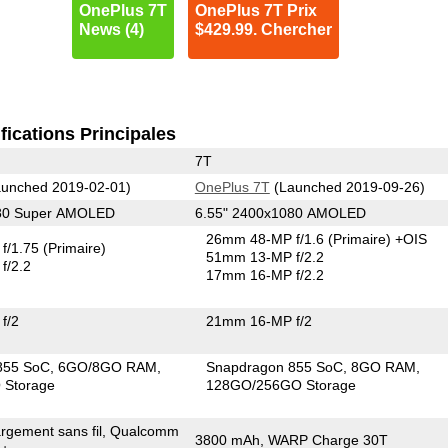
OnePlus 7T
OnePlus 7T Prix
News (4)
$429.99. Chercher
fications Principales
7T
unched 2019-02-01)
OnePlus 7T
(Launched 2019-09-26)
080 Super AMOLED
6.55" 2400x1080 AMOLED
26mm 48-MP f/1.6
(Primaire)
+OIS
f/1.75
(Primaire)
51mm 13-MP f/2.2
f/2.2
17mm 16-MP f/2.2
f/2
21mm 16-MP f/2
855 SoC
6GO/8GO RAM
Snapdragon 855 SoC
8GO RAM
Storage
128GO/256GO Storage
rgement sans fil, Qualcomm
3800 mAh, WARP Charge 30T