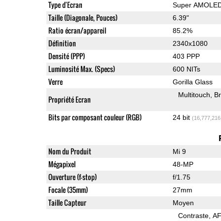
Type d'Ecran
Super AMOLE
Taille (Diagonale, Pouces)
6.39"
Ratio écran/appareil
85.2%
Définition
2340x1080
Densité (PPP)
403 PPP
Luminosité Max. (Specs)
600 NITs
Verre
Gorilla Glass
Multitouch
Br
Propriété Ecran
Bits par composant couleur (RGB)
24 bit
(16,777,216
Nom du Produit
Mi 9
Mégapixel
48-MP
Ouverture (f-stop)
f/1.75
Focale (35mm)
27mm
Taille Capteur
Moyen
Contraste
AF