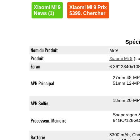
Xiaomi Mi 9
Xiaomi Mi 9 Prix
News (1)
$399. Chercher
Spéci
Nom du Produit
Mi 9
Produit
Xiaomi Mi 9
(La
Ecran
6.39" 2340x1
27mm 48-MP 
APN Principal
51mm 12-MP 
18mm 20-MP 
APN Selfie
Snapdragon 
Processeur, Memoire
64GO/128GO 
3300 mAh, Cha
Batterie