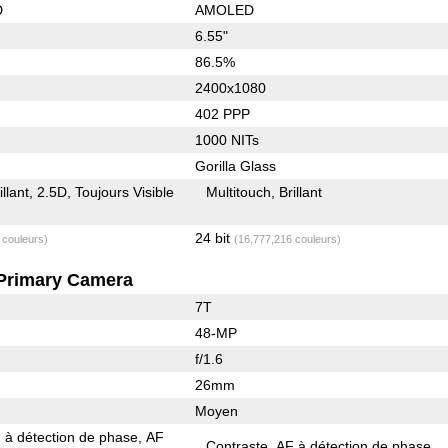
D
AMOLED
6.55"
86.5%
2400x1080
402 PPP
1000 NITs
Gorilla Glass
illant
2.5D
Toujours Visible
Multitouch
Brillant
24 bit
 couleurs)
(16,777,216 couleurs)
Primary Camera
7T
48-MP
f/1.6
26mm
Moyen
 à détection de phase
AF
Contraste
AF à détection de phase