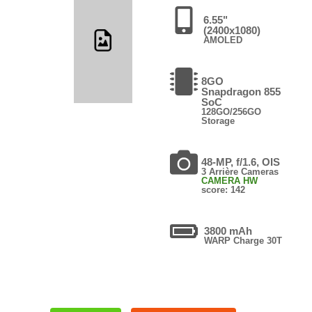
6.55"
(2400x1080)
AMOLED
8GO
Snapdragon 855
SoC
128GO/256GO
Storage
48-MP, f/1.6, OIS
3 Arrière Cameras
CAMERA HW
score: 142
3800 mAh
WARP Charge 30T