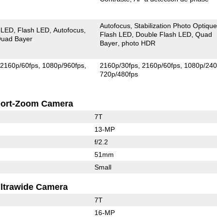
Autofocus
Stabilization Photo Optiqu
 LED
Flash LED
Autofocus
Flash LED
Double Flash LED
Quad
uad Bayer
Bayer
photo HDR
2160p/60fps
1080p/960fps
2160p/30fps
2160p/60fps
1080p/240
720p/480fps
ort-Zoom Camera
7T
13-MP
f/2.2
51mm
Small
ltrawide Camera
7T
16-MP