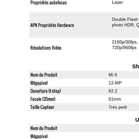
Propriétés autofocus
Laser
Double Flash
APN Propriétés Hardware
photo HDR
Q
2160p/30fps
Résolutions Vidéo
720p/960fps
Sh
Nom du Produit
Mi 9
Mégapixel
12-MP
Ouverture (f-stop)
f/2.2
Focale (35mm)
51mm
Taille Capteur
Très petit
U
Nom du Produit
Mégapixel