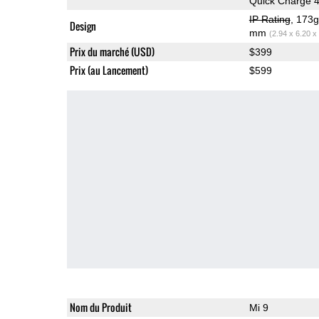
Quick Charge 
IP Rating
, 173
Design
mm
(2.94 x 6.20 x
Prix du marché (USD)
$399
Prix (au Lancement)
$599
Nom du Produit
Mi 9