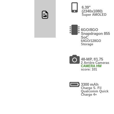
6.39"
(2340x1080)
Super AMOLED
6GO/8GO
Snapdragon 855
SoC
64GO/128GO
Storage
48-MP, f/1.75
2 Arrière Cameras
CAMERA HW
score: 101
3300 mAh
Charge S. Fil
Qualcomm Quick
Charge 4+