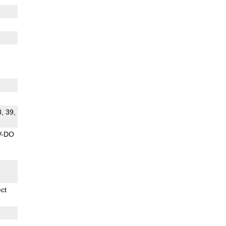
8, 39,
V-DO
ect