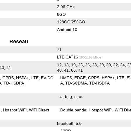
2.96 GHz
8GO
128GO/256GO
Android 10
Reseau
7T
LTE CAT16
1000/105 Mbps
12, 18, 19, 25, 26, 28, 29, 30, 32, 34, 3
 40, 41
40, 41, 66, 71
E
GPRS
HSPA+
LTE
EV-DO
UMTS
EDGE
GPRS
HSPA+
LTE
E
A
TD-HSDPA
A
TD-SCDMA
TD-HSDPA
a
b
g
n
ac
e
Hotspot WiFi
WiFi Direct
Double bande
Hotspot WiFi
WiFi Dir
Bluetooth 5.0
A2DP