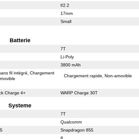
f/2.2
17mm
Small
Batterie
7T
Li-Poly
3800 mAh
ns fil intégré
Chargement
Chargement rapide
Non-amovible
movible
k Charge 4+
WARP Charge 30T
Systeme
7T
Qualcomm
55
Snapdragon 855
8