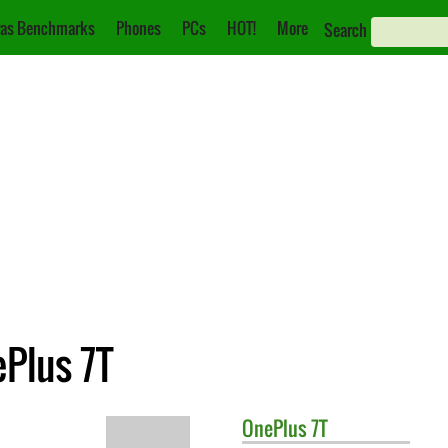
as Benchmarks
Phones
PCs
HOT!
More
Search
ePlus 7T
OnePlus
7T