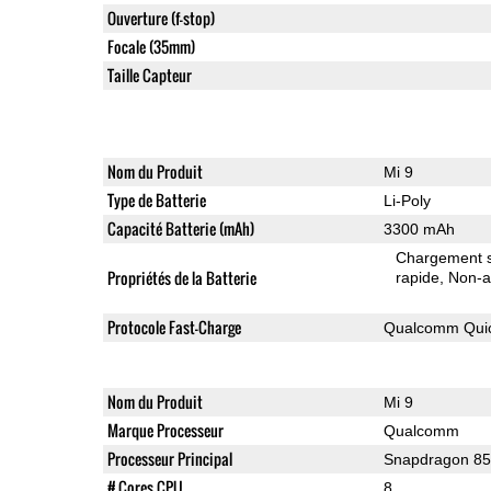
Ouverture (f-stop)
Focale (35mm)
Taille Capteur
Nom du Produit
Mi 9
Type de Batterie
Li-Poly
Capacité Batterie (mAh)
3300 mAh
Chargement sa
Propriétés de la Batterie
rapide
Non-a
Protocole Fast-Charge
Qualcomm Quic
Nom du Produit
Mi 9
Marque Processeur
Qualcomm
Processeur Principal
Snapdragon 8
# Cores CPU
8