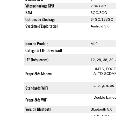
Vitesse horloge CPU
2.84 GHz
RAM
6GO/8GO
Options de Stockage
64GO/128GO
Système d'Exploitation
Android 9.0
Nom du Produit
Mi 9
Categorie LTE (Download)
LTE (fréquences)
12, 28, 38, 39,
UMTS
EDG
Propriétés Modem
A
TD-SCDM
a
b
g
n
ac
Standards WiFi
Double band
Propriétés WiFi
Version Bluetooth
Bluetooth 5.0
A2DP
BT LE